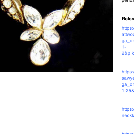
Refer
https
attwo
ga_or
1-
2&pl
https
sawye
ga_or
1-25&
https
neckl
http