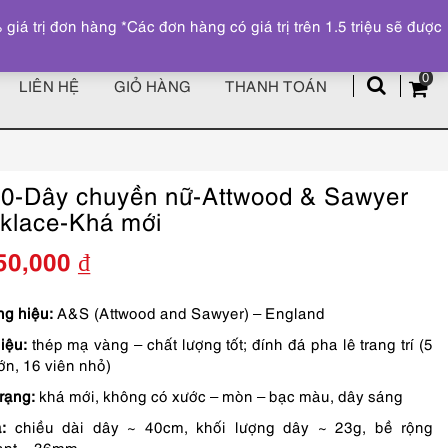
Đăng ký
Tài khoản
z
 trị đơn hàng *Các đơn hàng có giá trị trên 1.5 triệu sẽ được
0
LIÊN HỆ
GIỎ HÀNG
THANH TOÁN
0-Dây chuyền nữ-Attwood & Sawyer
klace-Khá mới
50,000
₫
g hiệu:
A&S (Attwood and Sawyer) – England
iệu:
thép mạ vàng – chất lượng tốt; đính đá pha lê trang trí (5
lớn, 16 viên nhỏ)
trạng:
khá mới, không có xước – mòn – bạc màu, dây sáng
ả:
chiều dài dây ~ 40cm, khối lượng dây ~ 23g, bề rộng
ant ~ 36mm