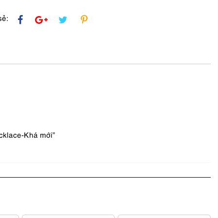
sẻ:
cklace-Khá mới”