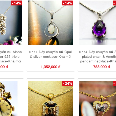
- 14%
- 14%
-
yền nữ-Alpha
0777-Dây chuyền nữ-Opal
0774-Dây chuyền nữ-S
ver 925 triple
& silver necklace-Khá mới
plated chain & Ameth
klace-Khá mới
pendant necklace-Khá
000 đ
1,352,000 đ
788,000 đ
- 24%
-