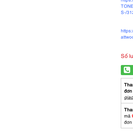
TONE
S-/3
https
attwo
Số l
Than
đơn
gia
Tha
mã
đơn