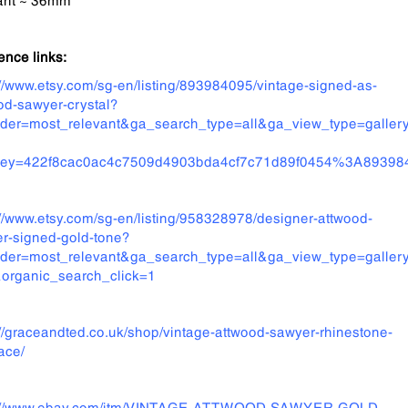
ence links:
://www.etsy.com/sg-en/listing/893984095/vintage-signed-as-
od-sawyer-crystal?
der=most_relevant&ga_search_type=all&ga_view_type=galle
key=422f8cac0ac4c7509d4903bda4cf7c71d89f0454%3A89398
://www.etsy.com/sg-en/listing/958328978/designer-attwood-
r-signed-gold-tone?
der=most_relevant&ga_search_type=all&ga_view_type=galler
organic_search_click=1
://graceandted.co.uk/shop/vintage-attwood-sawyer-rhinestone-
ace/
s://www.ebay.com/itm/VINTAGE-ATTWOOD-SAWYER-GOLD-