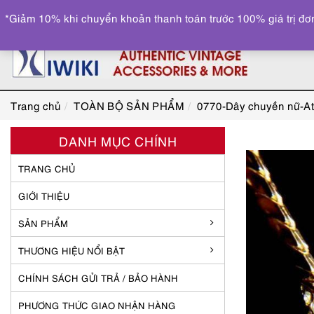
*Giảm 10% khi chuyển khoản thanh toán trước 100% giá trị đơn
Trang chủ
TOÀN BỘ SẢN PHẨM
0770-Dây chuyền nữ-At
DANH MỤC CHÍNH
TRANG CHỦ
GIỚI THIỆU
SẢN PHẨM
THƯƠNG HIỆU NỔI BẬT
CHÍNH SÁCH GỬI TRẢ / BẢO HÀNH
PHƯƠNG THỨC GIAO NHẬN HÀNG