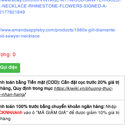
-NECKLACE-RHINESTONE-FLOWERS-SIGNED-A-
12177821849
://www.amandaappleby.com/products/1980s-gilt-diamante-
od-sawyer-necklace
ượng: 0
Gọi điện
h toán bằng Tiền mặt (COD): Cần đặt cọc trước 20% giá trị
 hàng,
Quy định trong mục
https://kiwiki.vn/phuong-thuc-
o-nhan-hang
/
nh toán 100% trước bằng chuyển khoản ngân hàng:
Nhập
CKNH/cknh
vào ô "MÃ GIẢM GIÁ" để được giảm 10% giá trị
 hàng