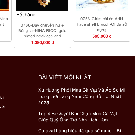
Hết hàng
Nina
0756-Ghim cài áo-Ariki
art
Paua shell brooch-Chưa sử
0766-Dây chuyền nữ +
dụng
Bông tai-NINA RICCI gold
plated necklace and
563,000 đ
earrings-Khá mới
1,390,000 đ
BÀI VIẾT MỚI NHẤT
Xu Hướng Phối Màu Cà Vạt Và Áo Sơ Mi
trong thời trang Nam Công Sở Hot Nhất
ÀNH
2025
NG
Top 4 Bí Quyết Khi Chọn Mua Cà Vạt –
Giúp Quý Ông Trở Nên Lịch Lãm
Caravat hàng hiệu đã qua sử dụng – Bí