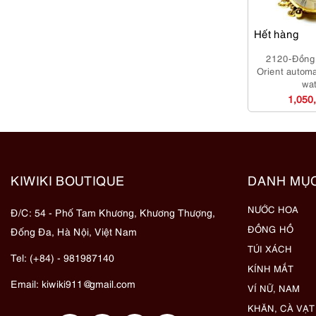
Hết hàng
2120-Đồng 
Orient automa
wa
1,050
KIWIKI BOUTIQUE
DANH MỤ
NƯỚC HOA
Đ/C: 54 - Phố Tam Khương, Khương Thượng,
ĐỒNG HỒ
Đống Đa, Hà Nội, Việt Nam
TÚI XÁCH
Tel: (+84) - 981987140
KÍNH MẮT
Email:
kiwiki911@gmail.com
VÍ NỮ, NAM
KHĂN, CÀ VẠT