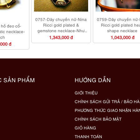
0757-Dây chuyền nữ-Nina
0759-Dây chuyền nữ-
Ricci gold plated &
Ricci gold plated he
hồ đeo cổ-
gemstone necklace-Như
shape necklace
tic necklace-
mới
tch
1,343,000 đ
1,043,000 đ
,000 đ
C SẢN PHẨM
HƯỚNG DẪN
GIỚI THIỆU
CHÍNH SÁCH GỬI TRẢ / BẢO H
PHƯƠNG THỨC GIAO NHẬN HÀ
CHÍNH SÁCH BẢO MẬT
GIỎ HÀNG
THANH TOÁN