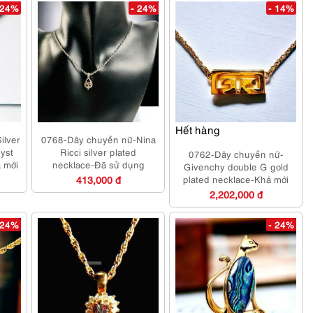
 24%
- 24%
- 14%
Hết hàng
ilver
0768-Dây chuyền nữ-Nina
yst
Ricci silver plated
0762-Dây chuyền nữ-
 mới
necklace-Đã sử dụng
Givenchy double G gold
413,000 đ
plated necklace-Khá mới
2,202,000 đ
 24%
- 24%