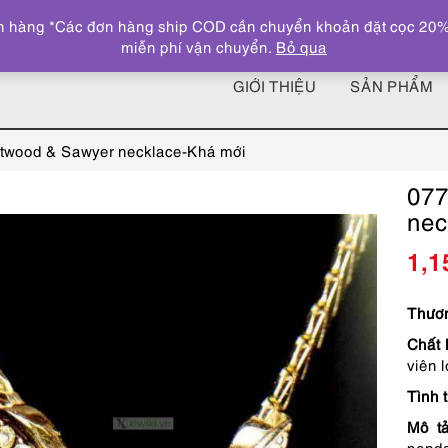
 hàng *Các đơn hàng ship COD cần chuyển khoản đặt cọc 20% giá
miễn phí vận chuyển.
Bỏ qua
GIỚI THIỆU
SẢN PHẨM
twood & Sawyer necklace-Khá mới
077
nec
1,1
Thươn
Chất l
viên 
Tình 
Mô t
pend