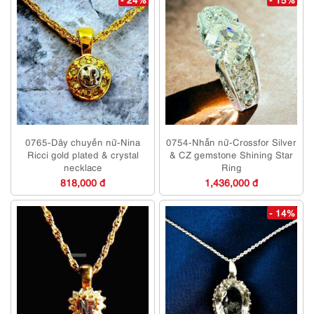
0765-Dây chuyền nữ-Nina
0754-Nhẫn nữ-Crossfor Silver
Ricci gold plated & crystal
& CZ gemstone Shining Star
necklace
Ring
818,000 đ
1,436,000 đ
- 14%