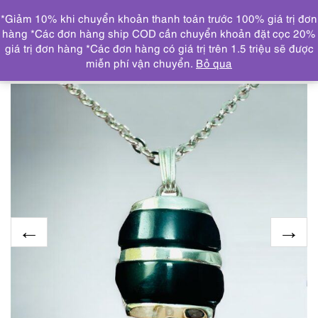
0
*Giảm 10% khi chuyển khoản thanh toán trước 100% giá trị đơn
DANH MỤC
hàng *Các đơn hàng ship COD cần chuyển khoản đặt cọc 20%
giá trị đơn hàng *Các đơn hàng có giá trị trên 1.5 triệu sẽ được
Trang chủ
TOÀN BỘ SẢN PHẨM
0815-Dây chuyền nữ-
miễn phí vận chuyển.
Bỏ qua
Silver color & black gemstone necklace