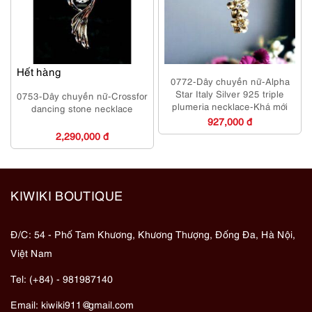
Hết hàng
0772-Dây chuyền nữ-Alpha
Star Italy Silver 925 triple
0753-Dây chuyền nữ-Crossfor
plumeria necklace-Khá mới
dancing stone necklace
927,000 đ
2,290,000 đ
KIWIKI BOUTIQUE
Đ/C: 54 - Phố Tam Khương, Khương Thượng, Đống Đa, Hà Nội,
Việt Nam
Tel: (+84) - 981987140
Email:
kiwiki911@gmail.com