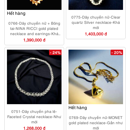
Hết hàng
0775-Dây chuyền nữ-Clear
quartz Silver necklace-Khá
0766-Dây chuyền nữ + Bông
mới
tai-NINA RICCI gold plated
necklace and earrings-Khá
1,403,000 đ
mới
1,390,000 đ
- 24%
- 20%
Hết hàng
0751-Dây chuyền pha lê-
Faceted Crystal necklace-Như
0769-Dây chuyền nữ-MONET
mới
gold plated necklace-Gần như
1,268,000 đ
mới