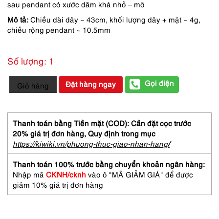
190,000 ₫.
là:
sau pendant có xước dăm khá nhỏ – mờ
143,000 ₫.
Mô tả:
Chiều dài dây ~ 43cm, khối lượng dây + mặt ~ 4g,
chiều rộng pendant ~ 10.5mm
Số lượng: 1
0815-
Gọi điện
Đặt hàng ngay
Giỏ hàng
Dây
chuyền
nữ-
Silver
Thanh toán bằng Tiền mặt (COD): Cần đặt cọc trước
color
20% giá trị đơn hàng,
Quy định trong mục
&
https://kiwiki.vn/phuong-thuc-giao-nhan-hang
/
black
gemstone
Thanh toán 100% trước bằng chuyển khoản ngân hàng:
necklace
Nhập mã
CKNH/cknh
vào ô "MÃ GIẢM GIÁ" để được
số
giảm 10% giá trị đơn hàng
lượng