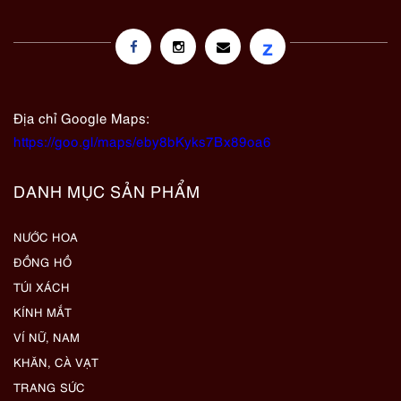
z
Địa chỉ Google Maps:
https://goo.gl/maps/eby8bKyks7Bx89oa6
DANH MỤC SẢN PHẨM
NƯỚC HOA
ĐỒNG HỒ
TÚI XÁCH
KÍNH MẮT
VÍ NỮ, NAM
KHĂN, CÀ VẠT
TRANG SỨC