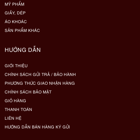
MỸ PHẨM
GIẦY, DÉP
ÁO KHOÁC
SẢN PHẨM KHÁC
HƯỚNG DẪN
GIỚI THIỆU
CHÍNH SÁCH GỬI TRẢ / BẢO HÀNH
PHƯƠNG THỨC GIAO NHẬN HÀNG
CHÍNH SÁCH BẢO MẬT
GIỎ HÀNG
THANH TOÁN
LIÊN HỆ
HƯỚNG DẪN BÁN HÀNG KÝ GỬI