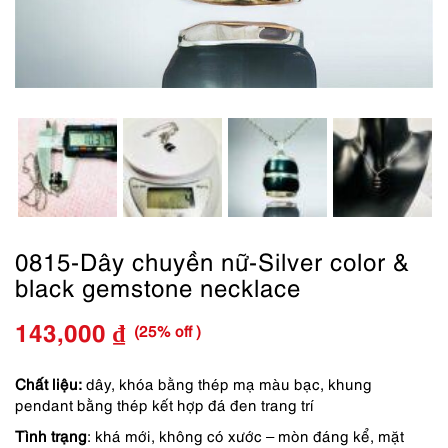
0815-Dây chuyền nữ-Silver color &
black gemstone necklace
(25% off )
143,000
₫
Giá
Giá
gốc
hiện
Chất liệu:
dây, khóa bằng thép mạ màu bạc, khung
pendant bằng thép kết hợp đá đen trang trí
là:
tại
Tình trạng
: khá mới, không có xước – mòn đáng kể, mặt