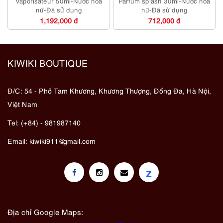
Vaporisateur 50ml-Nước hoa
Parfum splash 30ml-Nước hoa
nữ-Đã sử dụng
nữ-Đã sử dụng
1,192,000 đ
712,000 đ
KIWIKI BOUTIQUE
Đ/C: 54 - Phố Tam Khương, Khương Thượng, Đống Đa, Hà Nội,
Việt Nam
Tel: (+84) - 981987140
Email:
kiwiki911@gmail.com
z
Địa chỉ Google Maps: