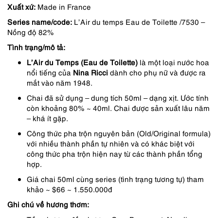
Xuất xứ:
Made in France
là:
tại
Series name/code:
L’Air du temps Eau de Toilette /7530 –
895,000 ₫.
là:
Nồng độ 82%
671,000 ₫.
Tình trạng/mô tả:
L’Air du Temps (Eau de Toilette)
là một loại nước hoa
nổi tiếng của
Nina Ricci
dành cho phụ nữ và được ra
mắt vào năm 1948.
Chai đã sử dụng – dung tích 50ml – dạng xịt. Ước tính
còn khoảng 80% ~ 40ml. Chai được sản xuất lâu năm
– khá ít gặp.
Công thức pha trộn nguyên bản (Old/Original formula)
với nhiều thành phần tự nhiên và có khác biệt với
công thức pha trộn hiện nay từ các thành phần tổng
hợp.
Giá chai 50ml cùng series (tình trạng tương tự) tham
khảo ~ $66 ~ 1.550.000đ
Ghi chú về hương thơm: