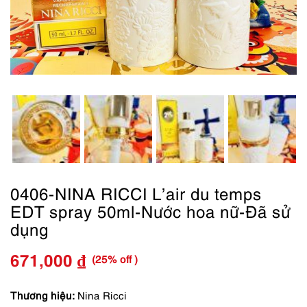
0406-NINA RICCI L’air du temps
EDT spray 50ml-Nước hoa nữ-Đã sử
dụng
(25% off )
671,000
₫
Giá
Giá
gốc
hiện
Thương hiệu:
Nina Ricci