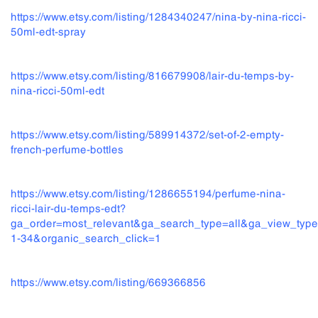
https://www.etsy.com/listing/1284340247/nina-by-nina-ricci-
50ml-edt-spray
https://www.etsy.com/listing/816679908/lair-du-temps-by-
nina-ricci-50ml-edt
https://www.etsy.com/listing/589914372/set-of-2-empty-
french-perfume-bottles
https://www.etsy.com/listing/1286655194/perfume-nina-
ricci-lair-du-temps-edt?
ga_order=most_relevant&ga_search_type=all&ga_view_type=
1-34&organic_search_click=1
https://www.etsy.com/listing/669366856