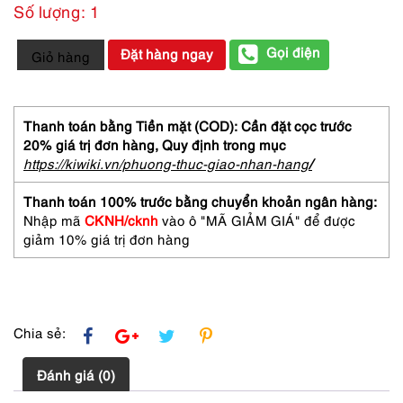
Số lượng: 1
0406-
Gọi điện
Đặt hàng ngay
Giỏ hàng
NINA
RICCI
L'air
du
Thanh toán bằng Tiền mặt (COD): Cần đặt cọc trước
temps
20% giá trị đơn hàng,
Quy định trong mục
EDT
https://kiwiki.vn/phuong-thuc-giao-nhan-hang
/
spray
50ml-
Thanh toán 100% trước bằng chuyển khoản ngân hàng:
Nước
Nhập mã
CKNH/cknh
vào ô "MÃ GIẢM GIÁ" để được
hoa
giảm 10% giá trị đơn hàng
nữ-
Đã
sử
dụng
số
Chia sẻ:
lượng
Đánh giá (0)