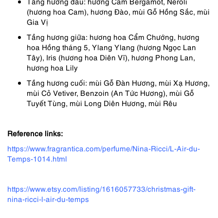
Tầng hương đầu: hương Cam Bergamot, Neroli
(hương hoa Cam), hương Đào, mùi Gỗ Hồng Sắc, mùi
Gia Vị
Tầng hương giữa: hương hoa Cẩm Chướng, hương
hoa Hồng tháng 5, Ylang Ylang (hương Ngọc Lan
Tây), Iris (hương hoa Diên Vĩ), hương Phong Lan,
hương hoa Lily
Tầng hương cuối: mùi Gỗ Đàn Hương, mùi Xạ Hương,
mùi Cỏ Vetiver, Benzoin (An Tức Hương), mùi Gỗ
Tuyết Tùng, mùi Long Diên Hương, mùi Rêu
Reference links:
https://www.fragrantica.com/perfume/Nina-Ricci/L-Air-du-
Temps-1014.html
https://www.etsy.com/listing/1616057733/christmas-gift-
nina-ricci-l-air-du-temps