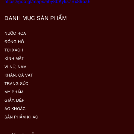
https://goo.gl/maps/eby8bKyks7Bx89oa6
DANH MỤC SẢN PHẨM
NƯỚC HOA
ĐỒNG HỒ
TÚI XÁCH
KÍNH MẮT
VÍ NỮ, NAM
KHĂN, CÀ VẠT
TRANG SỨC
MỸ PHẨM
GIẦY, DÉP
ÁO KHOÁC
SẢN PHẨM KHÁC