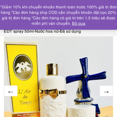
0
*Giảm 10% khi chuyển khoản thanh toán trước 100% giá trị đơn
DANH MỤC
hàng *Các đơn hàng ship COD cần chuyển khoản đặt cọc 20%
giá trị đơn hàng *Các đơn hàng có giá trị trên 1.5 triệu sẽ được
Trang chủ
NƯỚC HOA
NINA RICCI, JEAN PATOU,
miễn phí vận chuyển.
Bỏ qua
MADAME ROCHAS
0406-NINA RICCI L’air du temps
EDT spray 50ml-Nước hoa nữ-Đã sử dụng