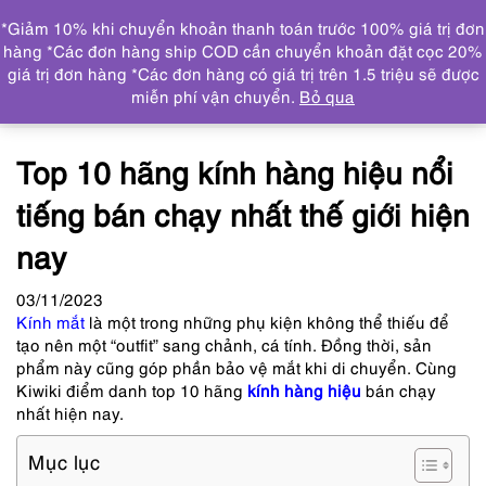
0
*Giảm 10% khi chuyển khoản thanh toán trước 100% giá trị đơn
DANH MỤC
hàng *Các đơn hàng ship COD cần chuyển khoản đặt cọc 20%
giá trị đơn hàng *Các đơn hàng có giá trị trên 1.5 triệu sẽ được
Trang chủ
Tin tức
Top 10 hãng kính hàng hiệu nổi
miễn phí vận chuyển.
Bỏ qua
tiếng bán chạy nhất thế giới hiện nay
Top 10 hãng kính hàng hiệu nổi
tiếng bán chạy nhất thế giới hiện
nay
03
/11
/2023
Kính mắt
là một trong những phụ kiện không thể thiếu để
tạo nên một “outfit” sang chảnh, cá tính. Đồng thời, sản
phẩm này cũng góp phần bảo vệ mắt khi di chuyển. Cùng
Kiwiki điểm danh top 10 hãng
kính hàng hiệu
bán chạy
nhất hiện nay.
Mục lục