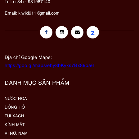
Tel: (+84) - 981987140
Email:
kiwiki911@gmail.com
z
Địa chỉ Google Maps:
https://goo.gl/maps/eby8bKyks7Bx89oa6
DANH MỤC SẢN PHẨM
NƯỚC HOA
ĐỒNG HỒ
TÚI XÁCH
KÍNH MẮT
VÍ NỮ, NAM