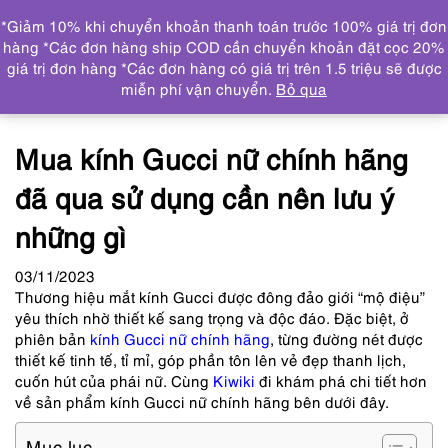
0
*Giảm 10% khi chuyển khoản thanh toán trước 100% giá trị đơn
DANH MỤC
hàng *Các đơn hàng ship COD cần chuyển khoản đặt cọc 20%
giá trị đơn hàng *Các đơn hàng có giá trị trên 1.5 triệu sẽ được
Trang chủ
Tin tức
Mua kính Gucci nữ chính hãng đã
miễn phí vận chuyển.
Bỏ qua
qua sử dụng cần nên lưu ý những gì
Mua kính Gucci nữ chính hãng
đã qua sử dụng cần nên lưu ý
những gì
03
/11
/2023
Thương hiệu mắt kính Gucci được đông đảo giới “mộ điệu”
yêu thích nhờ thiết kế sang trọng và độc đáo. Đặc biệt, ở
phiên bản
kính Gucci nữ chính hãng
, từng đường nét được
thiết kế tinh tế, tỉ mỉ, góp phần tôn lên vẻ đẹp thanh lịch,
cuốn hút của phái nữ. Cùng
Kiwiki
đi khám phá chi tiết hơn
về sản phẩm kính Gucci nữ chính hãng bên dưới đây.
Mục lục