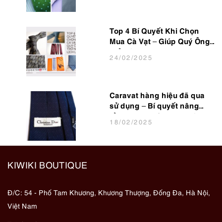
Top 4 Bí Quyết Khi Chọn
Mua Cà Vạt – Giúp Quý Ông
Trở Nên Lịch Lãm
24
/02
/2025
Caravat hàng hiệu đã qua
sử dụng – Bí quyết nâng
tầm phong cách cho dân
18
/02
/2025
văn phòng
KIWIKI BOUTIQUE
Đ/C: 54 - Phố Tam Khương, Khương Thượng, Đống Đa, Hà Nội,
Việt Nam