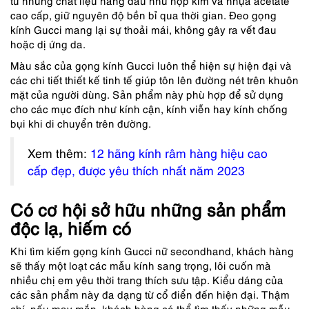
từ những chất liệu hàng đầu như hợp kim và nhựa acetate
cao cấp, giữ nguyên độ bền bỉ qua thời gian. Đeo gọng
kính Gucci mang lại sự thoải mái, không gây ra vết đau
hoặc dị ứng da.
Màu sắc của gọng kính Gucci luôn thể hiện sự hiện đại và
các chi tiết thiết kế tinh tế giúp tôn lên đường nét trên khuôn
mặt của người dùng. Sản phẩm này phù hợp để sử dụng
cho các mục đích như kính cận, kính viễn hay kính chống
bụi khi di chuyển trên đường.
Xem thêm:
12 hãng kính râm hàng hiệu cao
cấp đẹp, được yêu thích nhất năm 2023
Có cơ hội sở hữu những sản phẩm
độc lạ, hiếm có
Khi tìm kiếm gọng kính Gucci nữ secondhand, khách hàng
sẽ thấy một loạt các mẫu kính sang trọng, lôi cuốn mà
nhiều chị em yêu thời trang thích sưu tập. Kiểu dáng của
các sản phẩm này đa dạng từ cổ điển đến hiện đại. Thậm
chí, nếu may mắn, khách hàng có thể tìm thấy những mẫu