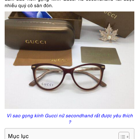
nhiều quý cô săn đón.
Vì sao gọng kính Gucci nữ secondhand rất được yêu thích
?
Mục lục