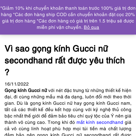
0
*Giảm 10% khi chuyển khoản thanh toán trước 100% giá trị đơn
DANH MỤC
hàng *Các đơn hàng ship COD cần chuyển khoản đặt cọc 20%
giá trị đơn hàng *Các đơn hàng có giá trị trên 1.5 triệu sẽ được
Trang chủ
Tin tức
Vì sao gọng kính Gucci nữ
miễn phí vận chuyển.
Bỏ qua
secondhand rất được yêu thích ?
Vì sao gọng kính Gucci nữ
secondhand rất được yêu thích
?
16
/11
/2022
Gọng kính Gucci nữ
với nét đặc trưng từ những thiết kế hiện
đại, đi cùng những mẫu mã đa dạng, luôn đổi mới theo thời
gian. Dù là gọng kính Gucci nữ hay gọng kính Gucci nam,
tất cả các thiết kế đều kết hợp cùng với kỹ nghệ thủ công
bậc nhất thế giới để đảm bảo tiêu chí quý tộc của Ý nên giá
thành vô cùng cao. Trong khi đó
mắt kính secondhand
giá
cả vô cùng linh hoạt phù hợp mọi túi tiền mà chất lượng
đảm bảo nên gọng kính Gucci nữ secondhand rất được