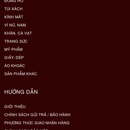
ĐỒNG HỒ
TÚI XÁCH
KÍNH MẮT
VÍ NỮ, NAM
KHĂN, CÀ VẠT
TRANG SỨC
MỸ PHẨM
GIẦY, DÉP
ÁO KHOÁC
SẢN PHẨM KHÁC
HƯỚNG DẪN
GIỚI THIỆU
CHÍNH SÁCH GỬI TRẢ / BẢO HÀNH
PHƯƠNG THỨC GIAO NHẬN HÀNG