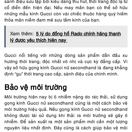
sành điệu sưu tập bởi kiểu dáng thu hút, thời trang độc lạ từ
cổ điển đến hiện đại. Nếu may mắn bạn có thể sở hữu
những mẫu kính Gucci còn vài chiếc thuộc hàng quý hiếm
thỏa mãn niềm đam mê sưu tầm kính của bạn.
Xem thêm:
5 lý do đồng hồ Rado chính hãng thanh
lý được yêu thích hiện nay
Gucci nổi tiếng với những dòng sản phẩm dẫn đầu xu
hướng thời trang, độc nhất vô nhị và cực kỳ đẳng cấp. Vì
vậy sở hữu gọng kính Gucci nữ secondhand là đang khẳng
định “gu” thời trang cao cấp, sành điệu của chính mình.
Bảo vệ môi trường
Môi trường hiện nay bị ô nhiễm nặng do rác thải, sử dụng
gọng kính Gucci nữ secondhand cũng là một cách bảo vệ
môi trường hiệu quả. Nếu gọng kính Gucci nữ secondhand
không được tái sử dụng khi thải ra môi trường sẽ gây ô
nhiễm. Để sản xuất ra một sản phẩm mới cần một lượng
nguyên liệu nhất định. Đây cũng là cách giúp bảo vệ môi