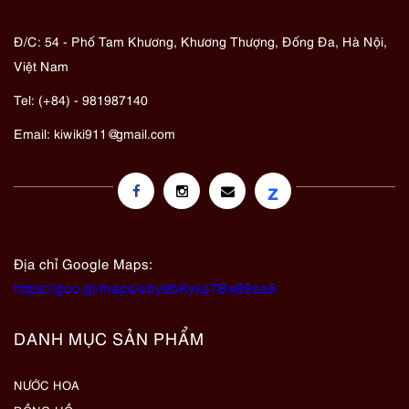
Đ/C: 54 - Phố Tam Khương, Khương Thượng, Đống Đa, Hà Nội,
Việt Nam
Tel: (+84) - 981987140
Email:
kiwiki911@gmail.com
z
Địa chỉ Google Maps:
https://goo.gl/maps/eby8bKyks7Bx89oa6
DANH MỤC SẢN PHẨM
NƯỚC HOA