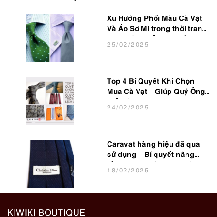
Xu Hướng Phối Màu Cà Vạt
Và Áo Sơ Mi trong thời trang
Nam Công Sở Hot Nhất 2025
25
/02
/2025
Top 4 Bí Quyết Khi Chọn
Mua Cà Vạt – Giúp Quý Ông
Trở Nên Lịch Lãm
24
/02
/2025
Caravat hàng hiệu đã qua
sử dụng – Bí quyết nâng
tầm phong cách cho dân
18
/02
/2025
văn phòng
KIWIKI BOUTIQUE