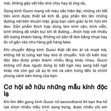
mái, không gây vết hằn khó chịu hay dị ứng da.
Gọng kính Gucci mang với màu sắc hiện đại, những chi tiết
trên kính được thiết kế tinh tế, góp phần tôn lên những
đường nét trên khuôn mặt, giúp bạn cảm giác tự tin hơn khi
đeo. Sản phẩm thích hợp dùng làm kính cận, kính viễn,
kính không độ chắn bụi khi đi đường…..thích hợp với nhiều
đối tượng khách hàng. Không có bản lề làm bằng nhựa hay
ốc vít gắn vào như hàng giả hàng fake.
Khi chuyển động kính Gucci thật rất êm ái và mượt mà,
không hề bị cứng kẹt hay khó di chuyển. Với lối kiến trúc
độc đáo được phân thành nhiều tầng khác nhau, Gucci
không chỉ đưa người dùng từ bất ngờ này sang bất ngờ
khác mà còn gọi cả sự tò mò và cảm hứng đến từ chính
phong cách bên trong của bạn.
Cơ hội sở hữu những mẫu kính độc
lạ
Khi tìm đến gọng kính Gucci nữ secondhand thì bạn tha hồ
lựa chọn nhiều mẫu kính sang trọng, được nhiều chị em