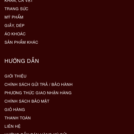
KHĂN, CÀ VẠT
TRANG SỨC
MỸ PHẨM
GIẦY, DÉP
ÁO KHOÁC
SẢN PHẨM KHÁC
HƯỚNG DẪN
GIỚI THIỆU
CHÍNH SÁCH GỬI TRẢ / BẢO HÀNH
PHƯƠNG THỨC GIAO NHẬN HÀNG
CHÍNH SÁCH BẢO MẬT
GIỎ HÀNG
THANH TOÁN
LIÊN HỆ