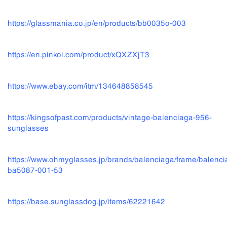
https://glassmania.co.jp/en/products/bb0035o-003
https://en.pinkoi.com/product/xQXZXjT3
https://www.ebay.com/itm/134648858545
https://kingsofpast.com/products/vintage-balenciaga-956-
sunglasses
https://www.ohmyglasses.jp/brands/balenciaga/frame/balenci
ba5087-001-53
https://base.sunglassdog.jp/items/62221642