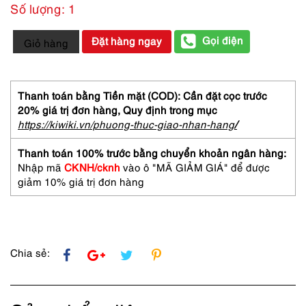
Số lượng: 1
5587-
Gọi điện
Đặt hàng ngay
Giỏ hàng
Gọng
kính
nam-
Mới/Chưa
Thanh toán bằng Tiền mặt (COD): Cần đặt cọc trước
sử
20% giá trị đơn hàng,
Quy định trong mục
dụng-
https://kiwiki.vn/phuong-thuc-giao-nhan-hang
/
BALENCIAGA
B5
Thanh toán 100% trước bằng chuyển khoản ngân hàng:
9703
Nhập mã
CKNH/cknh
vào ô "MÃ GIẢM GIÁ" để được
half
giảm 10% giá trị đơn hàng
rim
eyeglasses
frame
số
lượng
Chia sẻ: