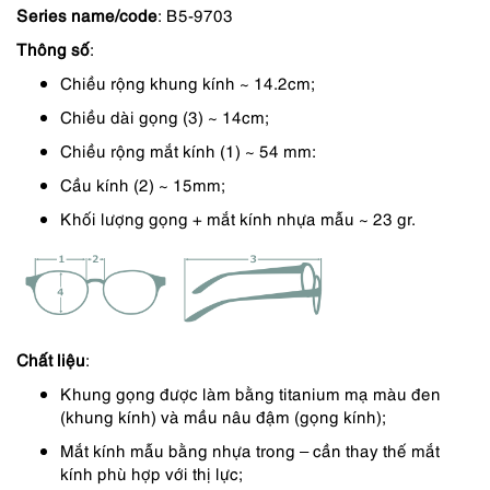
Series name/code
: B5-9703
là:
tại
Thông số
:
4,950,000 ₫.
là:
Chiều rộng khung kính ~ 14.2cm;
4,208,000 ₫.
Chiều dài gọng (3) ~ 14cm;
Chiều rộng mắt kính (1) ~ 54 mm:
Cầu kính (2) ~ 15mm;
Khối lượng gọng + mắt kính nhựa mẫu ~ 23 gr.
Chất liệu
:
Khung gọng được làm bằng titanium mạ màu đen
(khung kính) và mầu nâu đậm (gọng kính);
Mắt kính mẫu bằng nhựa trong – cần thay thế mắt
kính phù hợp với thị lực;