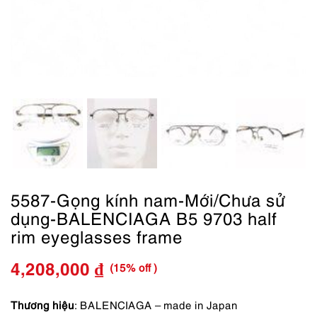
5587-Gọng kính nam-Mới/Chưa sử
dụng-BALENCIAGA B5 9703 half
rim eyeglasses frame
(15% off )
4,208,000
₫
Giá
Giá
gốc
hiện
Thương hiệu
: BALENCIAGA – made in Japan