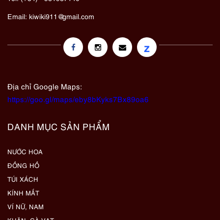
Email:
kiwiki911@gmail.com
z
Địa chỉ Google Maps:
https://goo.gl/maps/eby8bKyks7Bx89oa6
DANH MỤC SẢN PHẨM
NƯỚC HOA
ĐỒNG HỒ
TÚI XÁCH
KÍNH MẮT
VÍ NỮ, NAM