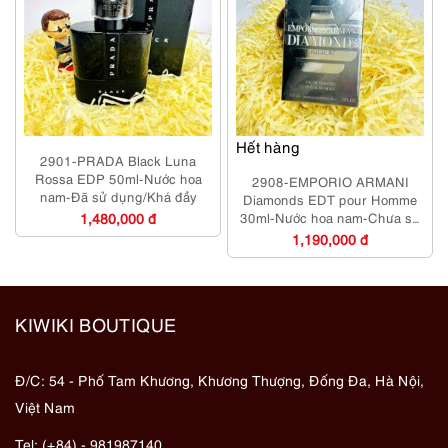
Hết hàng
2901-PRADA Black Luna
Rossa EDP 50ml-Nước hoa
2908-EMPORIO ARMANI
nam-Đã sử dụng/Khá đầy
Diamonds EDT pour Homme
1,480,000 đ
30ml-Nước hoa nam-Chưa sử
dụng
1,190,000 đ
KIWIKI BOUTIQUE
Đ/C: 54 - Phố Tam Khương, Khương Thượng, Đống Đa, Hà Nội,
Việt Nam
Tel: (+84) - 981987140