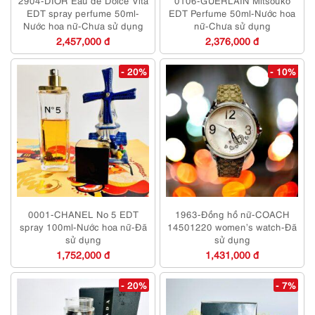
2904-DIOR Eau de Dolce Vita
0106-GUERLAIN Mitsouko
EDT spray perfume 50ml-
EDT Perfume 50ml-Nước hoa
Nước hoa nữ-Chưa sử dụng
nữ-Chưa sử dụng
2,457,000 đ
2,376,000 đ
- 20%
- 10%
0001-CHANEL No 5 EDT
1963-Đồng hồ nữ-COACH
spray 100ml-Nước hoa nữ-Đã
14501220 women’s watch-Đã
sử dụng
sử dụng
1,752,000 đ
1,431,000 đ
- 20%
- 7%