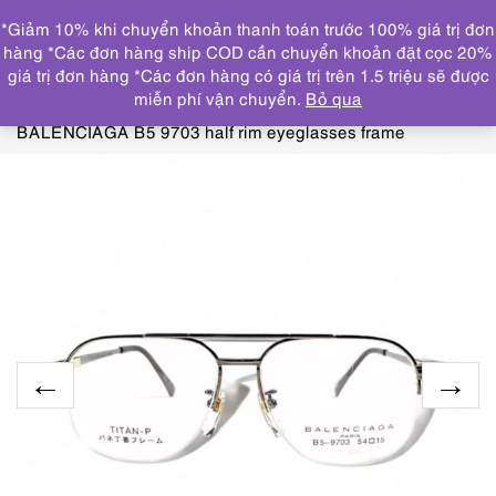
0
*Giảm 10% khi chuyển khoản thanh toán trước 100% giá trị đơn
DANH MỤC
hàng *Các đơn hàng ship COD cần chuyển khoản đặt cọc 20%
giá trị đơn hàng *Các đơn hàng có giá trị trên 1.5 triệu sẽ được
Trang chủ
KÍNH MẮT
GỌNG KÍNH MỚI/CHƯA SỬ
miễn phí vận chuyển.
Bỏ qua
DỤNG
5587-Gọng kính nam-Mới/Chưa sử dụng-
BALENCIAGA B5 9703 half rim eyeglasses frame