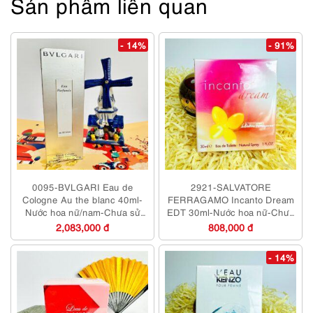
Sản phẩm liên quan
- 14%
- 91%
0095-BVLGARI Eau de
2921-SALVATORE
Cologne Au the blanc 40ml-
FERRAGAMO Incanto Dream
Nước hoa nữ/nam-Chưa sử
EDT 30ml-Nước hoa nữ-Chưa
dụng
sử dụng
2,083,000 đ
808,000 đ
- 14%