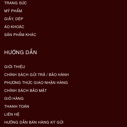
TRANG SỨC
MỸ PHẨM
GIẦY, DÉP
ÁO KHOÁC
SẢN PHẨM KHÁC
HƯỚNG DẪN
GIỚI THIỆU
CHÍNH SÁCH GỬI TRẢ / BẢO HÀNH
PHƯƠNG THỨC GIAO NHẬN HÀNG
CHÍNH SÁCH BẢO MẬT
GIỎ HÀNG
THANH TOÁN
LIÊN HỆ
HƯỚNG DẪN BÁN HÀNG KÝ GỬI