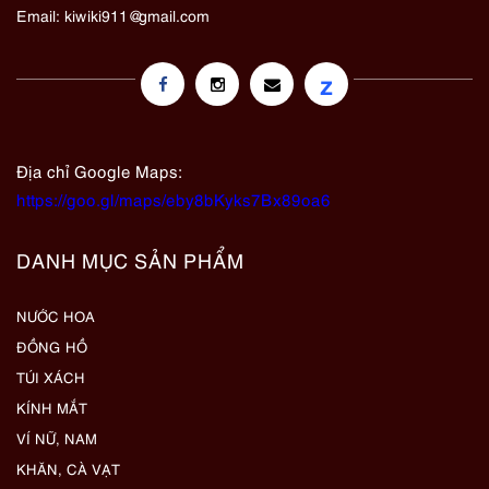
Email:
kiwiki911@gmail.com
z
Địa chỉ Google Maps:
https://goo.gl/maps/eby8bKyks7Bx89oa6
DANH MỤC SẢN PHẨM
NƯỚC HOA
ĐỒNG HỒ
TÚI XÁCH
KÍNH MẮT
VÍ NỮ, NAM
KHĂN, CÀ VẠT