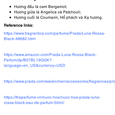
Hương đầu là cam Bergamot;
Hương giữa là Angelica và Patchouli;
Hương cuối là Coumarin, Hổ phách và Xạ hương.
Reference links:
https://www.fragrantica.com/perfume/Prada/Luna-Rossa-
Black-48682.html
https://www.amazon.com/Prada-Luna-Rossa-Black-
Parfum/dp/B07BL19QGK?
language=en_US&currency=USD
https://www.prada.com/ww/en/men/accessories/fragrance
https://theperfume.vn/nuoc-hoa/nuoc-hoa-prada-luna-
rossa-black-eau-de-parfum-50ml/