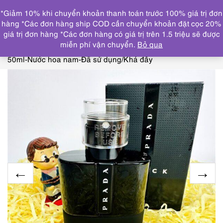
0
*Giảm 10% khi chuyển khoản thanh toán trước 100% giá trị đơn
DANH MỤC
hàng *Các đơn hàng ship COD cần chuyển khoản đặt cọc 20%
giá trị đơn hàng *Các đơn hàng có giá trị trên 1.5 triệu sẽ được
Trang chủ
NƯỚC HOA
GUCCI, DIOR, SALVATORE,
miễn phí vận chuyển.
Bỏ qua
HERMES, PRADA
2901-PRADA Black Luna Rossa EDP
50ml-Nước hoa nam-Đã sử dụng/Khá đầy