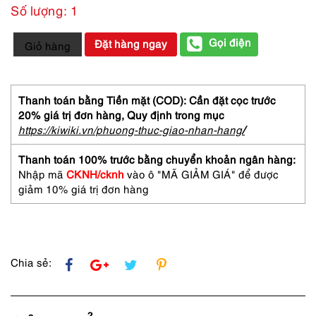
Số lượng: 1
2901-
Gọi điện
Đặt hàng ngay
Giỏ hàng
PRADA
Black
Luna
Rossa
Thanh toán bằng Tiền mặt (COD): Cần đặt cọc trước
EDP
20% giá trị đơn hàng,
Quy định trong mục
50ml-
https://kiwiki.vn/phuong-thuc-giao-nhan-hang
/
Nước
hoa
Thanh toán 100% trước bằng chuyển khoản ngân hàng:
nam-
Nhập mã
CKNH/cknh
vào ô "MÃ GIẢM GIÁ" để được
Đã
giảm 10% giá trị đơn hàng
sử
dụng/Khá
đầy
số
lượng
Chia sẻ: