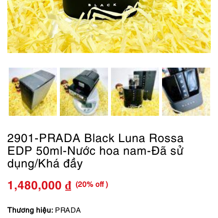
2901-PRADA Black Luna Rossa
EDP 50ml-Nước hoa nam-Đã sử
dụng/Khá đầy
(20% off )
1,480,000
₫
Giá
Giá
gốc
hiện
Thương hiệu:
PRADA