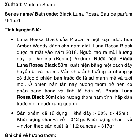
Xuất xứ:
Made in Spain
là:
tại
Series name/ Bath code:
Black Luna Rossa Eau de parfum
1,850,000 ₫.
là:
/ 81551
1,480,000 ₫.
Tình trạng/mô tả:
Luna Rossa Black của Prada là một loại nước hoa
Amber Woody dành cho nam giới. Luna Rossa Black
được ra mắt vào năm 2018. Người tạo ra mùi hương
này là Daniela (Roche) Andrier.
Nước hoa Prada
Luna Rossa
Black 50ml
xuất hiện bằng một cách đầy
huyền bí và ma mị. Vẫn chịu ảnh hưởng từ những gì
có được ở phiên bản trước đó là sự mạnh mẽ và tươi
mới. Ở phiên bản lần này hương thơm trở nên có
phần sang trọng và tinh tế hơn cả.
Prada Luna
Rossa
Black 50ml
cho hương thơm nam tính, hấp dẫn
trước mọi người xung quanh.
Sản phẩm đã sử dụng – khá đầy > 90% (> 45ml) –
Khối lượng chai và vỏ ~ 312 gr. Khối lượng chai + vỏ
+ nylon theo sản xuất là 11.2 ounces ~ 317gr.
Ghi chú về hương thơm: