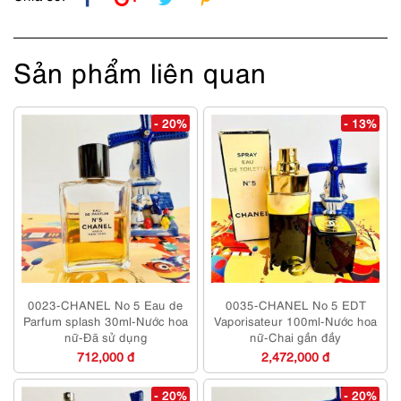
Sản phẩm liên quan
- 20%
- 13%
0023-CHANEL No 5 Eau de
0035-CHANEL No 5 EDT
Parfum splash 30ml-Nước hoa
Vaporisateur 100ml-Nước hoa
nữ-Đã sử dụng
nữ-Chai gần đầy
712,000 đ
2,472,000 đ
- 20%
- 20%