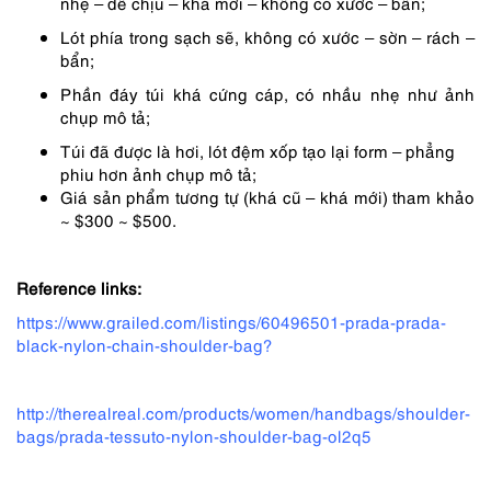
nhẹ – dễ chịu – khá mới – không có xước – bẩn;
Lót phía trong sạch sẽ, không có xước – sờn – rách –
bẩn;
Phần đáy túi khá cứng cáp, có nhầu nhẹ như ảnh
chụp mô tả;
Túi đã được là hơi, lót đệm xốp tạo lại form – phẳng
phiu hơn ảnh chụp mô tả;
Giá sản phẩm tương tự (khá cũ – khá mới) tham khảo
~ $300 ~ $500.
Reference links:
https://www.grailed.com/listings/60496501-prada-prada-
black-nylon-chain-shoulder-bag?
http://therealreal.com/products/women/handbags/shoulder-
bags/prada-tessuto-nylon-shoulder-bag-ol2q5