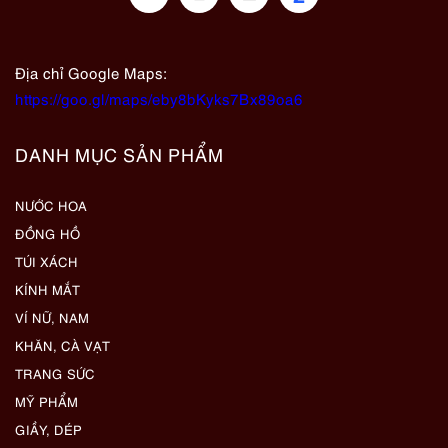
Địa chỉ Google Maps:
https://goo.gl/maps/eby8bKyks7Bx89oa6
DANH MỤC SẢN PHẨM
NƯỚC HOA
ĐỒNG HỒ
TÚI XÁCH
KÍNH MẮT
VÍ NỮ, NAM
KHĂN, CÀ VẠT
TRANG SỨC
MỸ PHẨM
GIẦY, DÉP