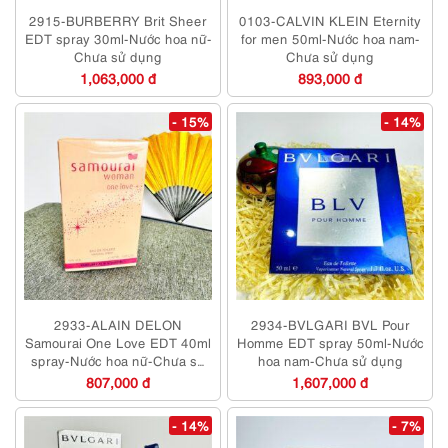
2915-BURBERRY Brit Sheer
0103-CALVIN KLEIN Eternity
EDT spray 30ml-Nước hoa nữ-
for men 50ml-Nước hoa nam-
Chưa sử dụng
Chưa sử dụng
1,063,000 đ
893,000 đ
- 15%
- 14%
2933-ALAIN DELON
2934-BVLGARI BVL Pour
Samourai One Love EDT 40ml
Homme EDT spray 50ml-Nước
spray-Nước hoa nữ-Chưa sử
hoa nam-Chưa sử dụng
dụng
807,000 đ
1,607,000 đ
- 14%
- 7%