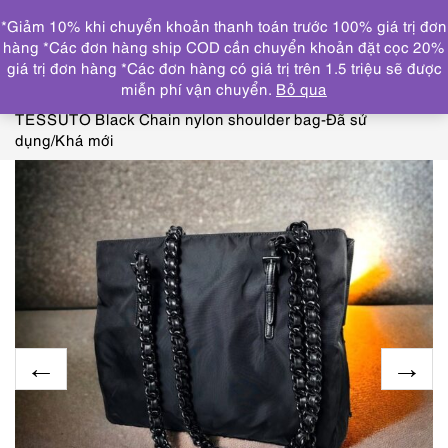
0
*Giảm 10% khi chuyển khoản thanh toán trước 100% giá trị đơn
DANH MỤC
hàng *Các đơn hàng ship COD cần chuyển khoản đặt cọc 20%
giá trị đơn hàng *Các đơn hàng có giá trị trên 1.5 triệu sẽ được
Trang chủ
TÚI XÁCH
BURBERRYS, CARTIER, DIOR,
miễn phí vận chuyển.
Bỏ qua
PRADA, LONGCHAMP
5275-Túi đeo vai-PRADA
TESSUTO Black Chain nylon shoulder bag-Đã sử
dụng/Khá mới