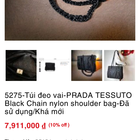
5275-Túi đeo vai-PRADA TESSUTO
Black Chain nylon shoulder bag-Đã
sử dụng/Khá mới
(10% off )
7,911,000
₫
Giá
Giá