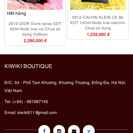
Hết hàng
2912-CALVIN KLEIN CK Be
EDT 100ml-Nước hoa nam/nữ-
2910-DIOR Dune spray EDT
Chưa sử dụng
50ml-Nước hoa nữ-Chưa sử
dụng (fullbox)
1,233,000 đ
2,290,000 đ
KIWIKI BOUTIQUE
Đ/C: 54 - Phố Tam Khương, Khương Thượng, Đống Đa, Hà Nội,
Việt Nam
Tel: (+84) - 981987140
Email:
kiwiki911@gmail.com
z