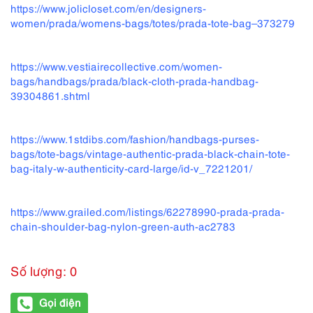
https://www.jolicloset.com/en/designers-
women/prada/womens-bags/totes/prada-tote-bag–373279
https://www.vestiairecollective.com/women-
bags/handbags/prada/black-cloth-prada-handbag-
39304861.shtml
https://www.1stdibs.com/fashion/handbags-purses-
bags/tote-bags/vintage-authentic-prada-black-chain-tote-
bag-italy-w-authenticity-card-large/id-v_7221201/
https://www.grailed.com/listings/62278990-prada-prada-
chain-shoulder-bag-nylon-green-auth-ac2783
Số lượng: 0
Gọi điện