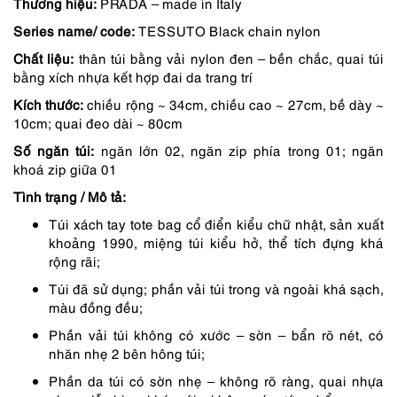
gốc
hiện
Thương hiệu:
PRADA – made in Italy
Series name/ code:
TESSUTO Black chain nylon
là:
tại
Chất liệu:
thân túi bằng vải nylon đen – bền chắc, quai túi
8,790,000 ₫.
là:
bằng xích nhựa kết hợp đai da trang trí
7,911,000 ₫.
Kích thước:
chiều rộng ~ 34cm, chiều cao ~ 27cm, bề dày ~
10cm; quai đeo dài ~ 80cm
Số ngăn túi:
ngăn lớn 02, ngăn zip phía trong 01; ngăn
khoá zip giữa 01
Tình trạng / Mô tả:
Túi xách tay tote bag cổ điển kiểu chữ nhật, sản xuất
khoảng 1990, miệng túi kiểu hở, thể tích đựng khá
rộng rãi;
Túi đã sử dụng; phần vải túi trong và ngoài khá sạch,
màu đồng đều;
Phần vải túi không có xước – sờn – bẩn rõ nét, có
nhăn nhẹ 2 bên hông túi;
Phần da túi có sờn nhẹ – không rõ ràng, quai nhựa