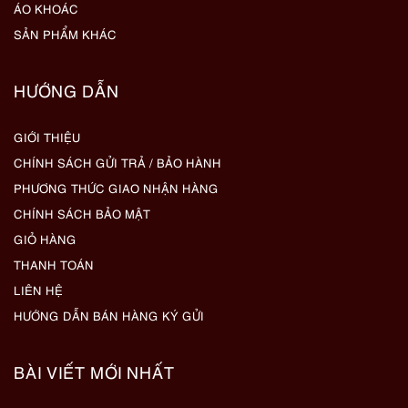
ÁO KHOÁC
SẢN PHẨM KHÁC
HƯỚNG DẪN
GIỚI THIỆU
CHÍNH SÁCH GỬI TRẢ / BẢO HÀNH
PHƯƠNG THỨC GIAO NHẬN HÀNG
CHÍNH SÁCH BẢO MẬT
GIỎ HÀNG
THANH TOÁN
LIÊN HỆ
HƯỚNG DẪN BÁN HÀNG KÝ GỬI
BÀI VIẾT MỚI NHẤT