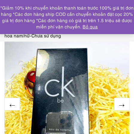
0
*Giảm 10% khi chuyển khoản thanh toán trước 100% giá trị đơn
DANH MỤC
hàng *Các đơn hàng ship COD cần chuyển khoản đặt cọc 20%
giá trị đơn hàng *Các đơn hàng có giá trị trên 1.5 triệu sẽ được
Trang chủ
THƯƠNG HIỆU NỔI BẬT
CALVIN
miễn phí vận chuyển.
Bỏ qua
KLEIN
2912-CALVIN KLEIN CK Be EDT 100ml-Nước
hoa nam/nữ-Chưa sử dụng