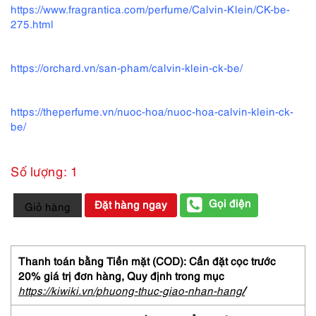
https://www.fragrantica.com/perfume/Calvin-Klein/CK-be-
275.html
https://orchard.vn/san-pham/calvin-klein-ck-be/
https://theperfume.vn/nuoc-hoa/nuoc-hoa-calvin-klein-ck-
be/
Số lượng: 1
2912-
Gọi điện
Đặt hàng ngay
Giỏ hàng
CALVIN
KLEIN
CK
Be
Thanh toán bằng Tiền mặt (COD): Cần đặt cọc trước
EDT
20% giá trị đơn hàng,
Quy định trong mục
100ml-
https://kiwiki.vn/phuong-thuc-giao-nhan-hang
/
Nước