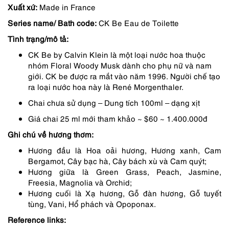
Xuất xứ:
Made in France
là:
tại
Series name/ Bath code:
CK Be Eau de Toilette
1,450,000 ₫.
là:
Tình trạng/mô tả:
1,233,000 ₫.
CK Be by Calvin Klein là một loại nước hoa thuộc
nhóm Floral Woody Musk dành cho phụ nữ và nam
giới. CK be được ra mắt vào năm 1996. Người chế tạo
ra loại nước hoa này là René Morgenthaler.
Chai chưa sử dụng – Dung tích 100ml – dạng xịt
Giá chai 25 ml mới tham khảo ~ $60 ~ 1.400.000đ
Ghi chú về hương thơm:
Hương đầu là Hoa oải hương, Hương xanh, Cam
Bergamot, Cây bạc hà, Cây bách xù và Cam quýt;
Hương giữa là Green Grass, Peach, Jasmine,
Freesia, Magnolia và Orchid;
Hương cuối là Xạ hương, Gỗ đàn hương, Gỗ tuyết
tùng, Vani, Hổ phách và Opoponax.
Reference links: