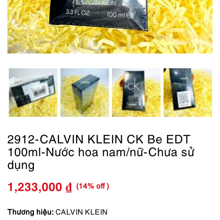
2912-CALVIN KLEIN CK Be EDT
100ml-Nước hoa nam/nữ-Chưa sử
dụng
(14% off )
1,233,000
₫
Giá
Giá
gốc
hiện
Thương hiệu:
CALVIN KLEIN