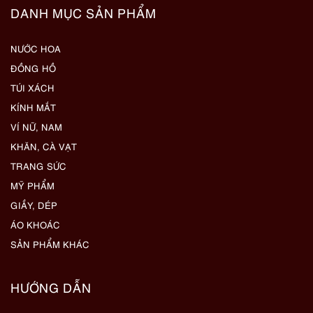
DANH MỤC SẢN PHẨM
NƯỚC HOA
ĐỒNG HỒ
TÚI XÁCH
KÍNH MẮT
VÍ NỮ, NAM
KHĂN, CÀ VẠT
TRANG SỨC
MỸ PHẨM
GIẦY, DÉP
ÁO KHOÁC
SẢN PHẨM KHÁC
HƯỚNG DẪN