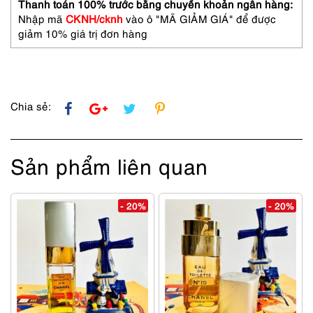
hoa
Thanh toán 100% trước bằng chuyển khoản ngân hàng:
nam/nữ-
Nhập mã
CKNH/cknh
vào ô "MÃ GIẢM GIÁ" để được
Chưa
giảm 10% giá trị đơn hàng
sử
dụng
số
lượng
Chia sẻ:
Sản phẩm liên quan
- 20%
- 20%