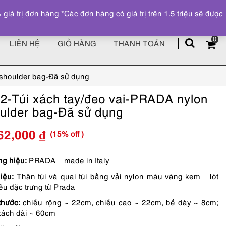
Đăng ký
Tài khoản
z
 trị đơn hàng *Các đơn hàng có giá trị trên 1.5 triệu sẽ được
0
LIÊN HỆ
GIỎ HÀNG
THANH TOÁN
 shoulder bag-Đã sử dụng
2-Túi xách tay/đeo vai-PRADA nylon
ulder bag-Đã sử dụng
(15% off )
62,000
₫
Giá
Giá
gốc
hiện
g hiệu:
PRADA – made in Italy
liệu:
Thân túi và quai túi bằng vải nylon màu vàng kem – lót
là:
tại
hêu đặc trưng từ Prada
4,190,000 ₫.
là:
thước:
chiều rộng ~ 22cm, chiều cao ~ 22cm, bề dày ~ 8cm;
3,562,000 ₫.
xách dài ~ 60cm