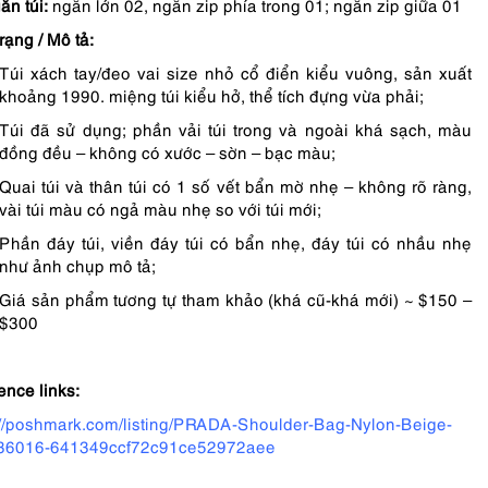
ăn túi:
ngăn lớn 02, ngăn zip phía trong 01; ngăn zip giữa 01
trạng / Mô tả:
Túi xách tay/đeo vai size nhỏ cổ điển kiểu vuông, sản xuất
khoảng 1990. miệng túi kiểu hở, thể tích đựng vừa phải;
Túi đã sử dụng; phần vải túi trong và ngoài khá sạch, màu
đồng đều – không có xước – sờn – bạc màu;
Quai túi và thân túi có 1 số vết bẩn mờ nhẹ – không rõ ràng,
vài túi màu có ngả màu nhẹ so với túi mới;
Phần đáy túi, viền đáy túi có bẩn nhẹ, đáy túi có nhầu nhẹ
như ảnh chụp mô tả;
Giá sản phẩm tương tự tham khảo (khá cũ-khá mới) ~ $150 –
$300
ence links:
://poshmark.com/listing/PRADA-Shoulder-Bag-Nylon-Beige-
-36016-641349ccf72c91ce52972aee