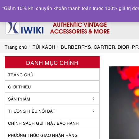
*Giảm 10% khi chuyển khoản thanh toán trước 100% giá trị đơn
Trang chủ
TÚI XÁCH
BURBERRYS, CARTIER, DIOR, P
DANH MỤC CHÍNH
TRANG CHỦ
GIỚI THIỆU
SẢN PHẨM
THƯƠNG HIỆU NỔI BẬT
CHÍNH SÁCH GỬI TRẢ / BẢO HÀNH
PHƯƠNG THỨC GIAO NHẬN HÀNG