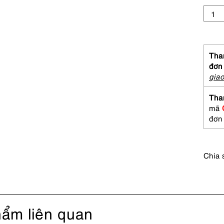
5272-
Túi
xách
tay/
đeo
Than
vai-
đơn
PRA
gia
nylon
shoul
Tha
bag-
mã
Đã
đơn
sử
dụng
số
Chia 
lượng
ẩm liên quan