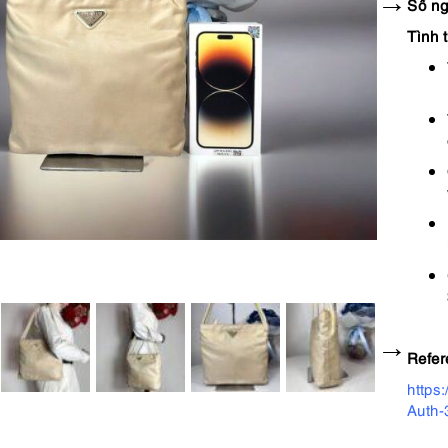
Số ng
Tình 
Refer
https
Auth