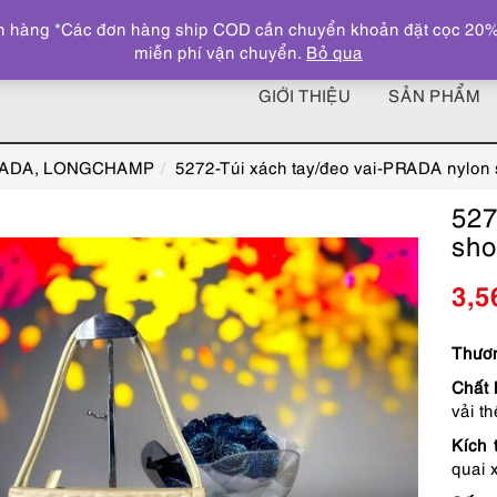
 hàng *Các đơn hàng ship COD cần chuyển khoản đặt cọc 20% giá
miễn phí vận chuyển.
Bỏ qua
GIỚI THIỆU
SẢN PHẨM
RADA, LONGCHAMP
5272-Túi xách tay/đeo vai-PRADA nylon
527
sho
3,5
Thươn
Chất 
vải t
Kích 
quai 