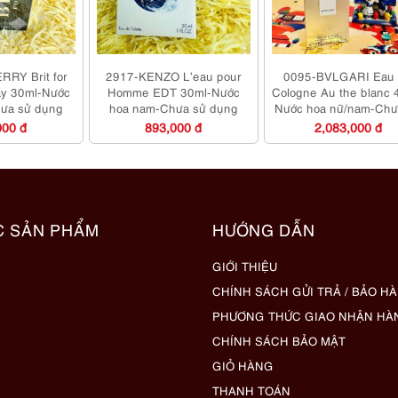
RY Brit for
2917-KENZO L’eau pour
0095-BVLGARI Eau
ay 30ml-Nước
Homme EDT 30ml-Nước
Cologne Au the blanc 
ưa sử dụng
hoa nam-Chưa sử dụng
Nước hoa nữ/nam-Chư
dụng
000 đ
893,000 đ
2,083,000 đ
C SẢN PHẨM
HƯỚNG DẪN
GIỚI THIỆU
CHÍNH SÁCH GỬI TRẢ / BẢO H
PHƯƠNG THỨC GIAO NHẬN HÀ
CHÍNH SÁCH BẢO MẬT
GIỎ HÀNG
THANH TOÁN