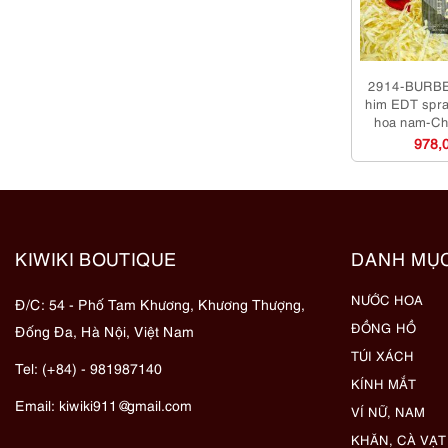
2914-BURBER
him EDT spr
hoa nam-Ch
978,
KIWIKI BOUTIQUE
DANH MỤ
NƯỚC HOA
Đ/C: 54 - Phố Tam Khương, Khương Thượng,
ĐỒNG HỒ
Đống Đa, Hà Nội, Việt Nam
TÚI XÁCH
Tel: (+84) - 981987140
KÍNH MẮT
Email:
kiwiki911@gmail.com
VÍ NỮ, NAM
KHĂN, CÀ VẠT