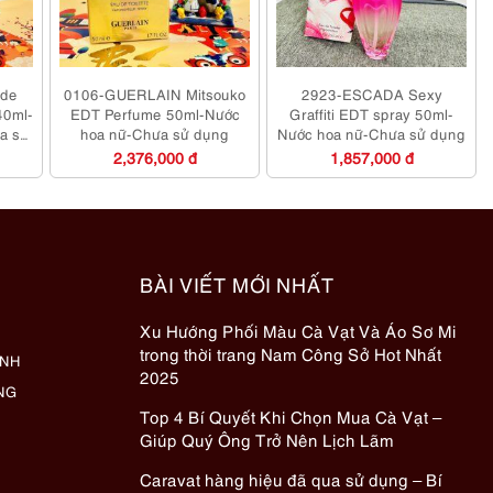
 de
0106-GUERLAIN Mitsouko
2923-ESCADA Sexy
40ml-
EDT Perfume 50ml-Nước
Graffiti EDT spray 50ml-
a sử
hoa nữ-Chưa sử dụng
Nước hoa nữ-Chưa sử dụng
2,376,000 đ
1,857,000 đ
BÀI VIẾT MỚI NHẤT
Xu Hướng Phối Màu Cà Vạt Và Áo Sơ Mi
trong thời trang Nam Công Sở Hot Nhất
ÀNH
2025
NG
Top 4 Bí Quyết Khi Chọn Mua Cà Vạt –
Giúp Quý Ông Trở Nên Lịch Lãm
Caravat hàng hiệu đã qua sử dụng – Bí