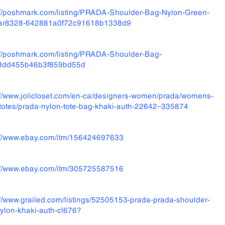
://poshmark.com/listing/PRADA-Shoulder-Bag-Nylon-Green-
-ar8328-642881a0f72c91618b1338d9
://poshmark.com/listing/PRADA-Shoulder-Bag-
3dd455b46b3f859bd55d
://www.jolicloset.com/en-ca/designers-women/prada/womens-
totes/prada-nylon-tote-bag-khaki-auth-22642–335874
://www.ebay.com/itm/156424697633
://www.ebay.com/itm/305725587516
://www.grailed.com/listings/52505153-prada-prada-shoulder-
ylon-khaki-auth-cl676?