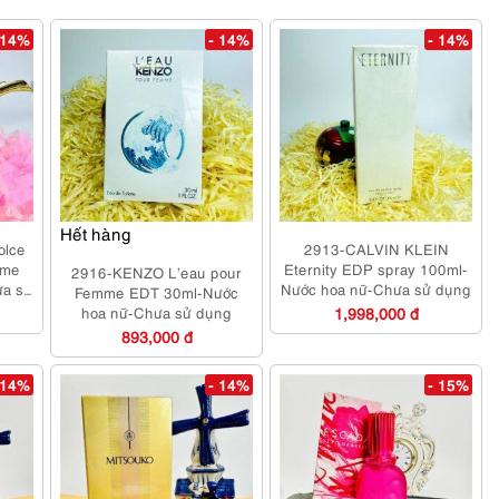
 14%
- 14%
- 14%
Hết hàng
olce
2913-CALVIN KLEIN
ume
Eternity EDP spray 100ml-
2916-KENZO L’eau pour
ưa sử
Nước hoa nữ-Chưa sử dụng
Femme EDT 30ml-Nước
hoa nữ-Chưa sử dụng
1,998,000 đ
893,000 đ
 14%
- 14%
- 15%