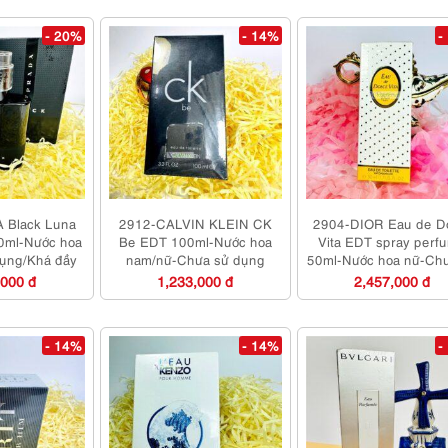
- 20%
- 14%
-
 Black Luna
2912-CALVIN KLEIN CK
2904-DIOR Eau de D
0ml-Nước hoa
Be EDT 100ml-Nước hoa
Vita EDT spray perf
ụng/Khá đầy
nam/nữ-Chưa sử dụng
50ml-Nước hoa nữ-Ch
dụng
,000 đ
1,233,000 đ
2,457,000 đ
- 14%
- 14%
-