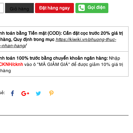
Gọi điện
Đặt hàng ngay
Giỏ hàng
h toán bằng Tiền mặt (COD): Cần đặt cọc trước 20% giá trị
 hàng,
Quy định trong mục
https://kiwiki.vn/phuong-thuc-
DA
o-nhan-hang
/
der
nh toán 100% trước bằng chuyển khoản ngân hàng:
Nhập
CKNH/cknh
vào ô "MÃ GIẢM GIÁ" để được giảm 10% giá trị
 hàng
sẻ: