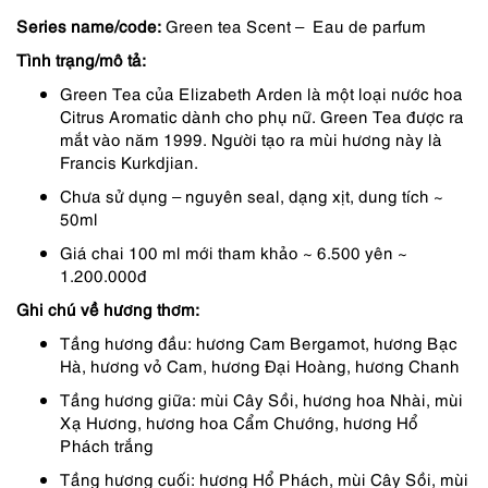
Series name/code:
Green tea Scent – Eau de parfum
890,000 ₫.
là:
Tình trạng/mô tả:
800,000 ₫.
Green Tea của Elizabeth Arden là một loại nước hoa
Citrus Aromatic dành cho phụ nữ. Green Tea được ra
mắt vào năm 1999. Người tạo ra mùi hương này là
Francis Kurkdjian.
Chưa sử dụng – nguyên seal, dạng xịt, dung tích ~
50ml
Giá chai 100 ml mới tham khảo ~ 6.500 yên ~
1.200.000đ
Ghi chú về hương thơm:
Tầng hương đầu: hương Cam Bergamot, hương Bạc
Hà, hương vỏ Cam, hương Đại Hoàng, hương Chanh
Tầng hương giữa: mùi Cây Sồi, hương hoa Nhài, mùi
Xạ Hương, hương hoa Cẩm Chướng, hương Hổ
Phách trắng
Tầng hương cuối: hương Hổ Phách, mùi Cây Sồi, mùi