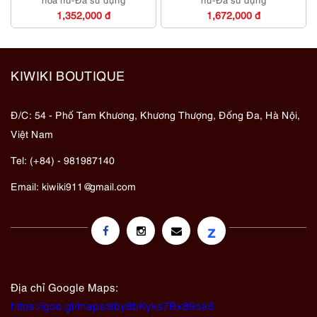
1,352,000 đ
1,672,000 đ
KIWIKI BOUTIQUE
Đ/C: 54 - Phố Tam Khương, Khương Thượng, Đống Đa, Hà Nội,
Việt Nam
Tel: (+84) - 981987140
Email:
kiwiki911@gmail.com
z
Địa chỉ Google Maps:
https://goo.gl/maps/eby8bKyks7Bx89oa6