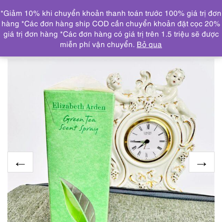
0
*Giảm 10% khi chuyển khoản thanh toán trước 100% giá trị đơn
DANH MỤC
hàng *Các đơn hàng ship COD cần chuyển khoản đặt cọc 20%
giá trị đơn hàng *Các đơn hàng có giá trị trên 1.5 triệu sẽ được
Trang chủ
NƯỚC HOA
3044-ELIZABETH ARDEN
miễn phí vận chuyển.
Bỏ qua
Green tea Scent spray 50ml-Nước hoa nữ-Chưa sử dụng