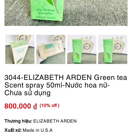
3044-ELIZABETH ARDEN Green tea
Scent spray 50ml-Nước hoa nữ-
Chưa sử dụng
(10% off )
800,000
₫
Giá
Giá
gốc
hiện
Thương hiệu:
ELIZABETH ARDEN
Xuất xứ:
Made in U.S.A
là:
tại