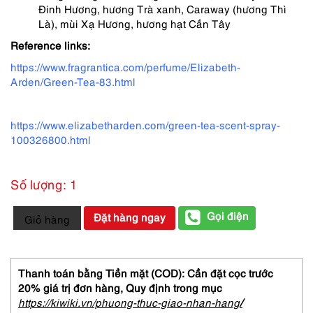
Đinh Hương, hương Trà xanh, Caraway (hương Thì
Là), mùi Xạ Hương, hương hạt Cần Tây
Reference links:
https://www.fragrantica.com/perfume/Elizabeth-
Arden/Green-Tea-83.html
https://www.elizabetharden.com/green-tea-scent-spray-
100326800.html
Số lượng: 1
3044-
Gọi điện
Đặt hàng ngay
Giỏ hàng
ELIZABETH
ARDEN
Green
tea
Thanh toán bằng Tiền mặt (COD): Cần đặt cọc trước
Scent
20% giá trị đơn hàng,
Quy định trong mục
spray
https://kiwiki.vn/phuong-thuc-giao-nhan-hang
/