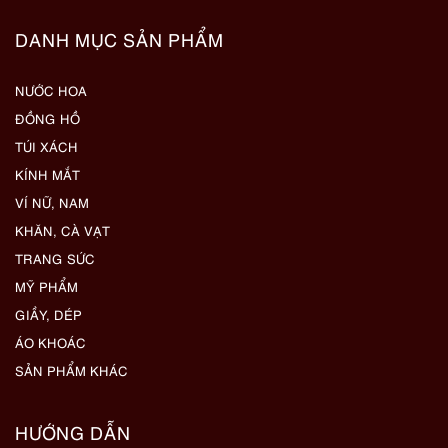
DANH MỤC SẢN PHẨM
NƯỚC HOA
ĐỒNG HỒ
TÚI XÁCH
KÍNH MẮT
VÍ NỮ, NAM
KHĂN, CÀ VẠT
TRANG SỨC
MỸ PHẨM
GIẦY, DÉP
ÁO KHOÁC
SẢN PHẨM KHÁC
HƯỚNG DẪN