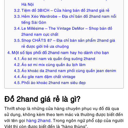
Hà Nội
Tiệm đồ 3BICH – Cửa hàng bán đồ 2hand giá rẻ
Hẻm Xéo Wardrobe – Địa chỉ bán đồ 2hand nam nổi
tiếng Sài Gòn
Le Millésime – The Vintage DeMor – Shop bán đồ
2hand nam cực chất
Shop CHÂTS 87 – Địa chỉ bán sản phẩm 2hand giá
rẻ được giới trẻ ưa chuộng
Một số tips phối đồ 2hand nam hay ho dành cho bạn
Áo sơ mi nam và quần ống suông 2hand
Áo sơ mi mix cùng quần âu lịch lãm
Áo khoác da 2hand nam phối cùng quần jean denim
Áo gile nam đậm chất vintage
Phối áo khoác 2hand nam siêu đẹp
Đồ 2hand giá rẻ là gì?
Thrift shop là những cửa hàng chuyên phục vụ đồ đã qua
sử dụng, không kèm theo tem mác và thường được biết đến
với tên gọi
hàng 2hand
. Trong ngôn ngữ phổ cập của người
Việt thì còn được biết đến là “hàng thùng”.