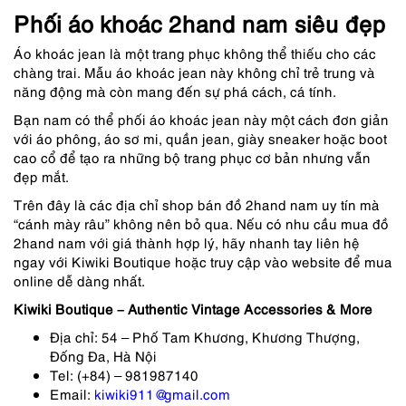
Phối áo khoác 2hand nam siêu đẹp
Áo khoác jean là một trang phục không thể thiếu cho các
chàng trai. Mẫu áo khoác jean này không chỉ trẻ trung và
năng động mà còn mang đến sự phá cách, cá tính.
Bạn nam có thể phối áo khoác jean này một cách đơn giản
với áo phông, áo sơ mi, quần jean, giày sneaker hoặc boot
cao cổ để tạo ra những bộ trang phục cơ bản nhưng vẫn
đẹp mắt.
Trên đây là các địa chỉ shop bán đồ 2hand nam uy tín mà
“cánh mày râu” không nên bỏ qua. Nếu có nhu cầu mua đồ
2hand nam với giá thành hợp lý, hãy nhanh tay liên hệ
ngay với Kiwiki Boutique hoặc truy cập vào website để mua
online dễ dàng nhất.
Kiwiki Boutique – Authentic Vintage Accessories & More
Địa chỉ: 54 – Phố Tam Khương, Khương Thượng,
Đống Đa, Hà Nội
Tel: (+84) – 981987140
Email:
kiwiki911@gmail.com