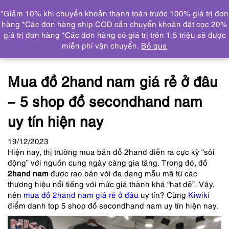
0
*Giảm 10% khi chuyển khoản thanh toán trước 100% giá trị đơn
DANH MỤC
hàng *Các đơn hàng ship COD cần chuyển khoản đặt cọc 20%
giá trị đơn hàng *Các đơn hàng có giá trị trên 1.5 triệu sẽ được
Trang chủ
Tin tức
Mua đồ 2hand nam giá rẻ ở đâu – 5
miễn phí vận chuyển.
Bỏ qua
shop đồ secondhand nam uy tín hiện nay
Mua đồ 2hand nam giá rẻ ở đâu
– 5 shop đồ secondhand nam
uy tín hiện nay
19
/12
/2023
Hiện nay, thị trường mua bán đồ 2hand diễn ra cực kỳ “sôi
động” với nguồn cung ngày càng gia tăng. Trong đó, đồ
2hand nam
được rao bán với đa dạng mẫu mã từ các
thương hiệu nổi tiếng với mức giá thành khá “hạt dẻ”. Vậy,
nên
mua đồ 2hand nam giá rẻ ở đâu
uy tín? Cùng
Kiwiki
điểm danh top 5 shop đồ secondhand nam uy tín hiện nay.