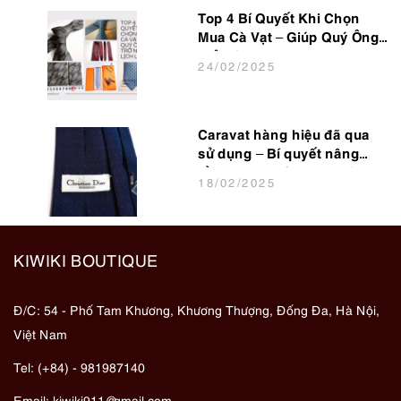
Top 4 Bí Quyết Khi Chọn
Mua Cà Vạt – Giúp Quý Ông
Trở Nên Lịch Lãm
24
/02
/2025
Caravat hàng hiệu đã qua
sử dụng – Bí quyết nâng
tầm phong cách cho dân
18
/02
/2025
văn phòng
KIWIKI BOUTIQUE
Đ/C: 54 - Phố Tam Khương, Khương Thượng, Đống Đa, Hà Nội,
Việt Nam
Tel: (+84) - 981987140
Email:
kiwiki911@gmail.com