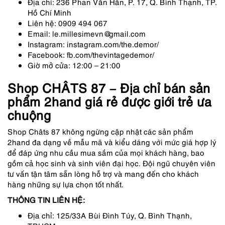
Địa chỉ: 236 Phan Văn Hân, P. 17, Q. Bình Thạnh, TP.
Hồ Chí Minh
Liên hệ: 0909 494 067
Email: le.millesimevn@gmail.com
Instagram: instagram.com/the.demor/
Facebook: fb.com/thevintagedemor/
Giờ mở cửa: 12:00 – 21:00
Shop CHÂTS 87 – Địa chỉ bán sản
phẩm 2hand giá rẻ được giới trẻ ưa
chuộng
Shop Châts 87 không ngừng cập nhật các sản phẩm
2hand đa dạng về mẫu mã và kiểu dáng với mức giá hợp lý
để đáp ứng nhu cầu mua sắm của mọi khách hàng, bao
gồm cả học sinh và sinh viên đại học. Đội ngũ chuyên viên
tư vấn tận tâm sẵn lòng hỗ trợ và mang đến cho khách
hàng những sự lựa chọn tốt nhất.
THÔNG TIN LIÊN HỆ:
Địa chỉ: 125/33A Bùi Đình Túy, Q. Bình Thạnh,