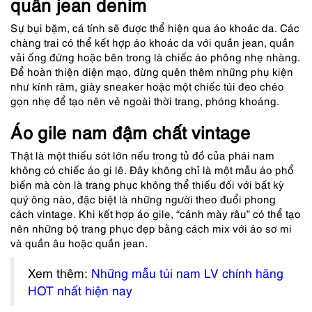
quần jean denim
Sự bụi bặm, cá tính sẽ được thể hiện qua áo khoác da. Các
chàng trai có thể kết hợp áo khoác da với quần jean, quần
vải ống đứng hoặc bên trong là chiếc áo phông nhẹ nhàng.
Để hoàn thiện diện mạo, đừng quên thêm những phụ kiện
như kính râm, giày sneaker hoặc một chiếc túi đeo chéo
gọn nhẹ để tạo nên vẻ ngoài thời trang, phóng khoáng.
Áo gile nam đậm chất vintage
Thật là một thiếu sót lớn nếu trong tủ đồ của phái nam
không có chiếc áo gi lê. Đây không chỉ là một mẫu áo phổ
biến mà còn là trang phục không thể thiếu đối với bất kỳ
quý ông nào, đặc biệt là những người theo đuổi phong
cách vintage. Khi kết hợp áo gile, “cánh mày râu” có thể tạo
nên những bộ trang phục đẹp bằng cách mix với áo sơ mi
và quần âu hoặc quần jean.
Xem thêm:
Những mẫu túi nam LV chính hãng
HOT nhất hiện nay