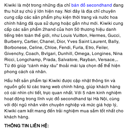
Kiwiki là một trong những địa chỉ
bán đồ secondhand
đang
thu hút sự chú ý lớn hiện nay. Nơi đây là địa chỉ chuyên
cung cấp các sản phẩm phụ kiện thời trang và nước hoa
chính hãng đã qua sử dụng hoặc gần như mới. Kiwiki cung
cấp các sản phẩm 2hand của hơn 50 thương hiệu danh
tiếng trên toàn thế giới, như Louis Vuitton, Hermes, Gucci,
Burberry, Cartier, Chanel, Dior, Yves Saint Laurent, Bally,
Borbonese, Celine, Chloe, Fendi, Furla, Etro, Feiler,
Givenchy, Coach, Bvlgari, Dunhill, Omega, Longines, Nina
Ricci, Longchamp, Prada, Salvatore, Rayban, Versace,…
Từ đó giúp “cánh mày râu” thoải mái lựa chọn để thể hiện
phong cách cá nhân.
Hầu hết sản phẩm tại Kiwiki được cập nhật thông tin và
nguồn gốc từ các trang web chính hãng, giúp khách hàng
có cái nhìn chi tiết, trực quan nhất. Với 5 năm kinh nghiệm
hoạt động trong lĩnh vực đồ secondhand tại Hà Nội, cùng
với đội ngũ nhân viên chuyên nghiệp và mức giá hợp lý,
Kiwiki cam kết mang đến trải nghiệm mua sắm tốt nhất cho
khách hàng.
THÔNG TIN LIÊN HỆ: