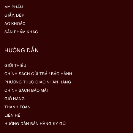
MỸ PHẨM
GIẦY, DÉP
ÁO KHOÁC
SẢN PHẨM KHÁC
HƯỚNG DẪN
GIỚI THIỆU
CHÍNH SÁCH GỬI TRẢ / BẢO HÀNH
PHƯƠNG THỨC GIAO NHẬN HÀNG
CHÍNH SÁCH BẢO MẬT
GIỎ HÀNG
THANH TOÁN
LIÊN HỆ
HƯỚNG DẪN BÁN HÀNG KÝ GỬI