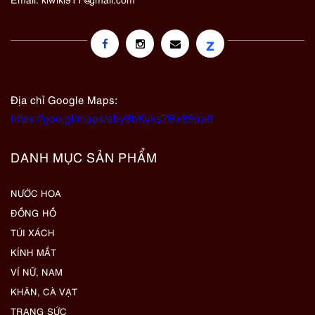
z
Địa chỉ Google Maps:
https://goo.gl/maps/eby8bKyks7Bx89oa6
DANH MỤC SẢN PHẨM
NƯỚC HOA
ĐỒNG HỒ
TÚI XÁCH
KÍNH MẮT
VÍ NỮ, NAM
KHĂN, CÀ VẠT
TRANG SỨC