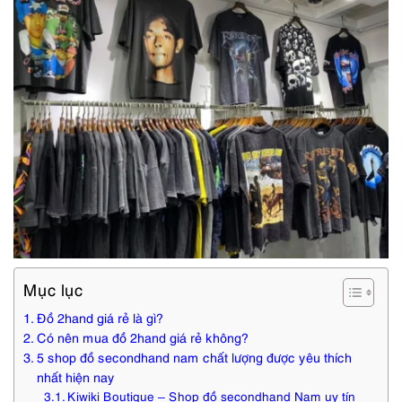
Mục lục
Đồ 2hand giá rẻ là gì?
Có nên mua đồ 2hand giá rẻ không?
5 shop đồ secondhand nam chất lượng được yêu thích
nhất hiện nay
Kiwiki Boutique – Shop đồ secondhand Nam uy tín