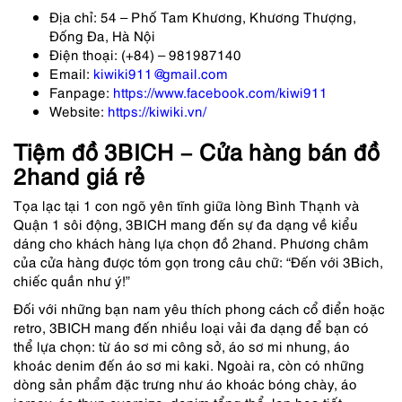
Địa chỉ: 54 – Phố Tam Khương, Khương Thượng,
Đống Đa, Hà Nội
Điện thoại: (+84) – 981987140
Email:
kiwiki911@gmail.com
Fanpage:
https://www.facebook.com/kiwi911
Website:
https://kiwiki.vn/
Tiệm đồ 3BICH – Cửa hàng bán đồ
2hand giá rẻ
Tọa lạc tại 1 con ngõ yên tĩnh giữa lòng Bình Thạnh và
Quận 1 sôi động, 3BICH mang đến sự đa dạng về kiểu
dáng cho khách hàng lựa chọn đồ 2hand. Phương châm
của cửa hàng được tóm gọn trong câu chữ: “Đến với 3Bich,
chiếc quần như ý!”
Đối với những bạn nam yêu thích phong cách cổ điển hoặc
retro, 3BICH mang đến nhiều loại vải đa dạng để bạn có
thể lựa chọn: từ áo sơ mi công sở, áo sơ mi nhung, áo
khoác denim đến áo sơ mi kaki. Ngoài ra, còn có những
dòng sản phẩm đặc trưng như áo khoác bóng chày, áo
jersey, áo thun oversize, denim tổng thể, len họa tiết…