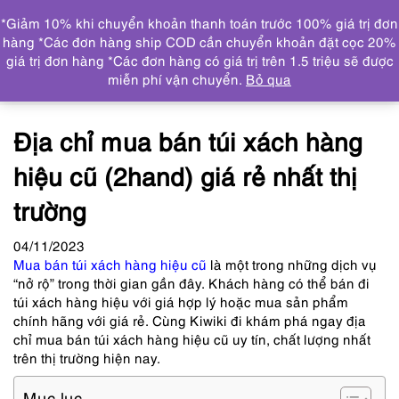
0
*Giảm 10% khi chuyển khoản thanh toán trước 100% giá trị đơn
DANH MỤC
hàng *Các đơn hàng ship COD cần chuyển khoản đặt cọc 20%
giá trị đơn hàng *Các đơn hàng có giá trị trên 1.5 triệu sẽ được
Trang chủ
Tin tức
Địa chỉ mua bán túi xách hàng hiệu
miễn phí vận chuyển.
Bỏ qua
cũ (2hand) giá rẻ nhất thị trường
Địa chỉ mua bán túi xách hàng
hiệu cũ (2hand) giá rẻ nhất thị
trường
04
/11
/2023
Mua bán túi xách hàng hiệu cũ
là một trong những dịch vụ
“nở rộ” trong thời gian gần đây. Khách hàng có thể bán đi
túi xách hàng hiệu với giá hợp lý hoặc mua sản phẩm
chính hãng với giá rẻ. Cùng Kiwiki đi khám phá ngay địa
chỉ mua bán túi xách hàng hiệu cũ uy tín, chất lượng nhất
trên thị trường hiện nay.
Mục lục