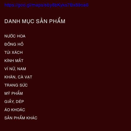
https://goo.gl/maps/eby8bKyks7Bx89oa6
DANH MỤC SẢN PHẨM
NƯỚC HOA
ĐỒNG HỒ
TÚI XÁCH
KÍNH MẮT
VÍ NỮ, NAM
KHĂN, CÀ VẠT
TRANG SỨC
MỸ PHẨM
GIẦY, DÉP
ÁO KHOÁC
SẢN PHẨM KHÁC