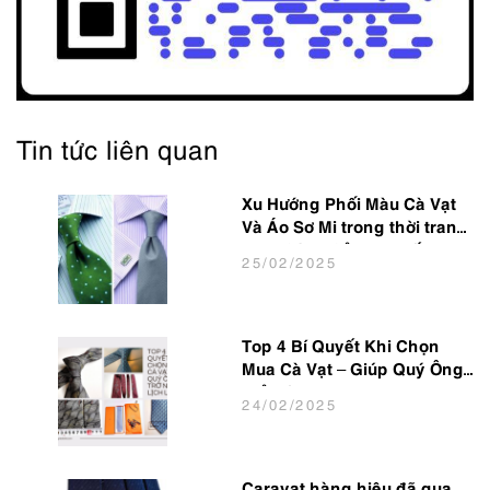
Tin tức liên quan
Xu Hướng Phối Màu Cà Vạt
Và Áo Sơ Mi trong thời trang
Nam Công Sở Hot Nhất 2025
25
/02
/2025
Top 4 Bí Quyết Khi Chọn
Mua Cà Vạt – Giúp Quý Ông
Trở Nên Lịch Lãm
24
/02
/2025
Caravat hàng hiệu đã qua