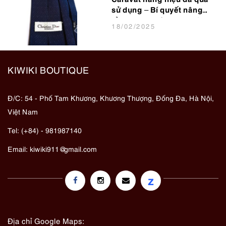
sử dụng – Bí quyết nâng
tầm phong cách cho dân
18
/02
/2025
văn phòng
KIWIKI BOUTIQUE
Đ/C: 54 - Phố Tam Khương, Khương Thượng, Đống Đa, Hà Nội,
Việt Nam
Tel: (+84) - 981987140
Email:
kiwiki911@gmail.com
z
Địa chỉ Google Maps: