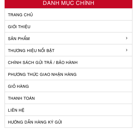
DANH MỤC CHÍNH
TRANG CHỦ
GIỚI THIỆU
SẢN PHẨM
THƯƠNG HIỆU NỔI BẬT
CHÍNH SÁCH GỬI TRẢ / BẢO HÀNH
PHƯƠNG THỨC GIAO NHẬN HÀNG
GIỎ HÀNG
THANH TOÁN
LIÊN HỆ
HƯỚNG DẪN HÀNG KÝ GỬI