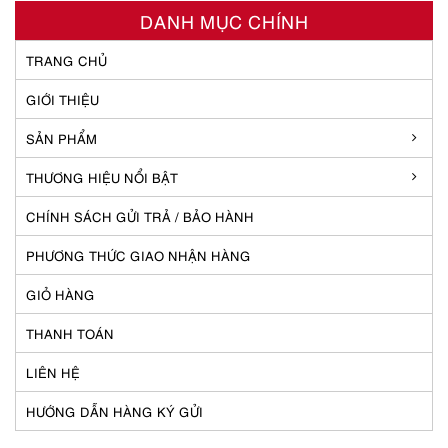
DANH MỤC CHÍNH
TRANG CHỦ
GIỚI THIỆU
SẢN PHẨM
THƯƠNG HIỆU NỔI BẬT
CHÍNH SÁCH GỬI TRẢ / BẢO HÀNH
PHƯƠNG THỨC GIAO NHẬN HÀNG
GIỎ HÀNG
THANH TOÁN
LIÊN HỆ
HƯỚNG DẪN HÀNG KÝ GỬI