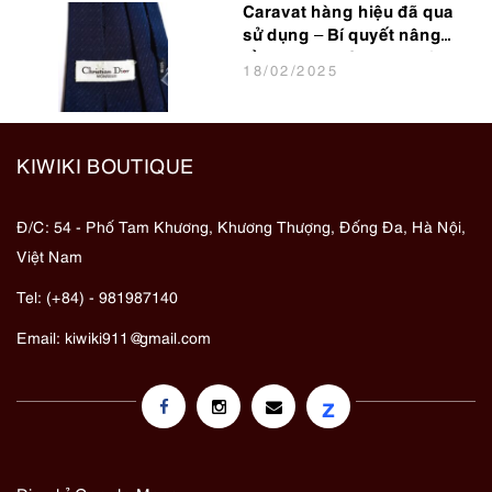
Caravat hàng hiệu đã qua
sử dụng – Bí quyết nâng
tầm phong cách cho dân
18
/02
/2025
văn phòng
KIWIKI BOUTIQUE
Đ/C: 54 - Phố Tam Khương, Khương Thượng, Đống Đa, Hà Nội,
Việt Nam
Tel: (+84) - 981987140
Email:
kiwiki911@gmail.com
z