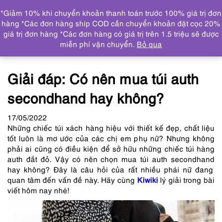
0
*Giảm 10% khi chuyển khoản thanh toán trước 100% giá trị đơn
DANH MỤC
hàng *Các đơn hàng ship COD cần chuyển khoản đặt cọc 20%
giá trị đơn hàng *Các đơn hàng có giá trị trên 1.5 triệu sẽ được
Trang chủ
Tin tức
Giải đáp: Có nên mua túi auth
miễn phí vận chuyển.
Bỏ qua
secondhand hay không?
Giải đáp: Có nên mua túi auth
secondhand hay không?
17
/05
/2022
Những chiếc túi xách hàng hiệu với thiết kế đẹp, chất liệu
tốt luôn là mơ ước của các chị em phụ nữ? Nhưng không
phải ai cũng có điều kiện để sở hữu những chiếc túi hàng
auth đắt đỏ. Vậy có nên chọn mua
túi auth secondhand
hay không? Đây là câu hỏi của rất nhiều phái nữ đang
quan tâm đến vấn đề này. Hãy cùng
Kiwiki
lý giải trong bài
viết hôm nay nhé!