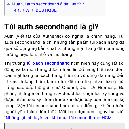
Mua túi auth secondhand ở đâu uy tín?
KIWIKI BOUTIQUE
Túi auth secondhand là gì?
Auth (viết tắt của Authentic) có nghĩa là chính hãng. Túi
auth secondhand là chỉ những sản phẩm túi xách hàng đã
qua sử dụng ng bản chất là những mặt hàng đến từ những
thương hiệu lớn, nhỏ về thời trang.
Thị trường
túi xách secondhand
hcm hiện nay cũng rất sôi
động và là món hàng được nhiều tín đồ hàng hiệu săn đón.
Các mặt hàng túi xách hàng hiệu cũ vô cùng đa dạng đến
từ các thương hiệu bình dân đến những nhãn hàng nổi
tiếng, cao cấp thế giới như: Chanel, Dior, LV, Hermes,…
Đa
phần, những món hàng này đều được chọn lọc kỹ càng và
được chăm sóc kỹ lưỡng trước khi được bày bán trên các kệ
hàng. Vậy túi secondhand hcm có ưu điểm gì khiến nhiều
người yêu thích đến thế? Mời bạn đọc xem ngay bài viết
“
Những lợi ích tuyệt vời khi mua túi secondhand HCM
“.