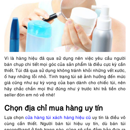
Vì là hàng hiệu đã qua sử dụng nên việc yêu cầu người
bán chụp chi tiết mọi góc của sản phẩm là điều cực kỳ cần
thiết. Túi đã qua sử dụng không tránh khỏi những vết xước,
ố hay những lỗi nhỏ. Tình trạng túi sẽ ảnh hưởng đến mức
giá cũng như sự kỳ vọng của bạn dành cho chiếc túi, nên
hãy chắc chắn mọi thứ đúng như ý trước khi trả tiền cho
seller đón em nó về nhé!
Chọn địa chỉ mua hàng uy tín
Lựa chọn
cửa hàng túi xách hàng hiệu cũ
uy tín là điều vô
cùng cần thiết.
Người bán túi hiệu uy tín, dù bán túi
secondhand ở tình trạng nào, cũng sẽ cần đảm bảo đưa ra