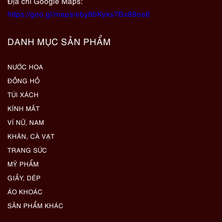
Địa chỉ Google Maps:
https://goo.gl/maps/eby8bKyks7Bx89oa6
DANH MỤC SẢN PHẨM
NƯỚC HOA
ĐỒNG HỒ
TÚI XÁCH
KÍNH MẮT
VÍ NỮ, NAM
KHĂN, CÀ VẠT
TRANG SỨC
MỸ PHẨM
GIẦY, DÉP
ÁO KHOÁC
SẢN PHẨM KHÁC