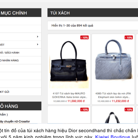
t tín đồ của túi xách hàng hiệu Dior secondhand thì chắc chắn 
i với 5 năm kinh nghiệm trong lĩnh vực này.
Kiwiwi Boutique
luô