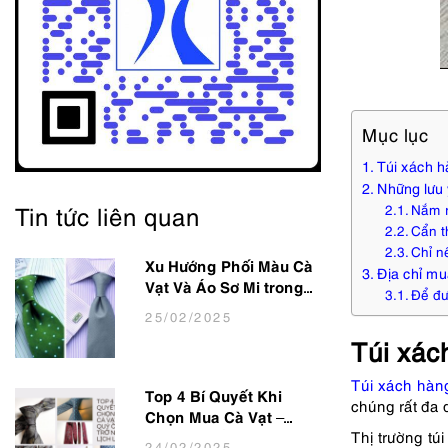
Mục lục
Túi xách h
Những lưu 
Tin tức liên quan
Nắm r
Cẩn t
Chỉ n
Xu Hướng Phối Màu Cà
Địa chỉ mu
Vạt Và Áo Sơ Mi trong
Để đượ
thời trang Nam Công
25
/02
/2025
Sở Hot Nhất 2025
Túi xác
Túi xách hàn
Top 4 Bí Quyết Khi
chúng rất đa
Chọn Mua Cà Vạt –
Thị trường t
Giúp Quý Ông Trở Nên
24
/02
/2025