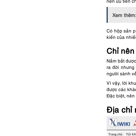
nên ưu tiên c
Xem thêm
Có hộp sản p
kiến của nhi
Chỉ nên 
Nắm bắt được
ra đời nhưng
người sành về
Vì vậy, lời k
được các khác
Đặc biệt, nên
Địa chỉ