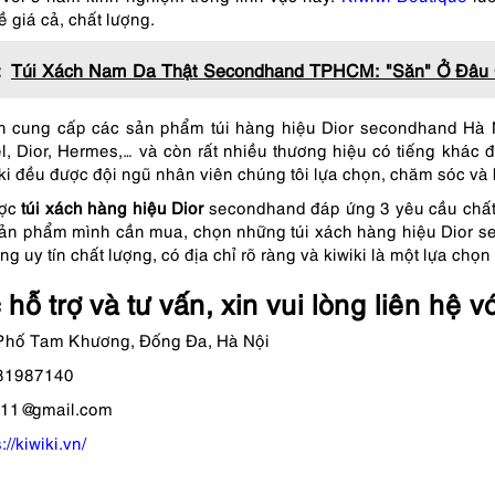
 giá cả, chất lượng.
:
Túi Xách Nam Da Thật Secondhand TPHCM: "Săn" Ở Đâu
n cung cấp các sản phẩm túi hàng hiệu Dior secondhand Hà Nộ
, Dior, Hermes,… và còn rất nhiều thương hiệu có tiếng khác đ
ki đều được đội ngũ nhân viên chúng tôi lựa chọn, chăm sóc và 
ược
túi xách hàng hiệu Dior
secondhand đáp ứng 3 yêu cầu chất l
 sản phẩm mình cần mua, chọn những t
úi xách hàng hiệu Dior
se
g uy tín chất lượng, có địa chỉ rõ ràng và
kiwiki
là một lựa chọn
hỗ trợ và tư vấn, xin vui lòng liên hệ v
– Phố Tam Khương, Đống Đa, Hà Nội
981987140
911@gmail.com
://kiwiki.vn/