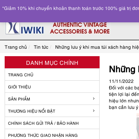
*Giảm 10% khi chuyển khoản thanh toán trước 100% giá trị đơn
Trang chủ
Tin tức
Những lưu ý khi mua túi xách hàng hi
DANH MỤC CHÍNH
Những l
TRANG CHỦ
11
/11
/2022
GIỚI THIỆU
Đối với các b
tiện lợi lại 
SẢN PHẨM
hiệu lớn như
bạn cần lưu ý
THƯƠNG HIỆU NỔI BẬT
CHÍNH SÁCH GỬI TRẢ / BẢO HÀNH
PHƯƠNG THỨC GIAO NHẬN HÀNG