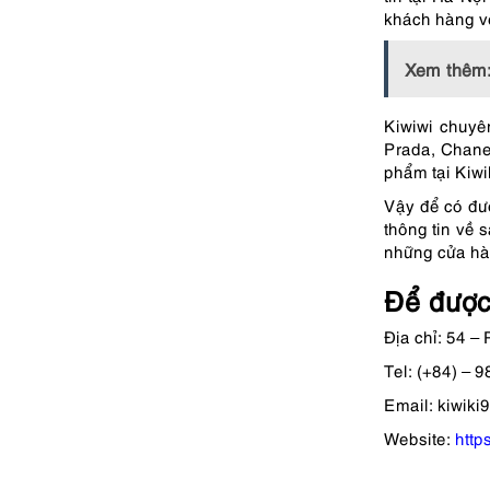
khách hàng về
Xem thêm
Kiwiwi chuyê
Prada, Chanel
phẩm tại Kiwi
Vậy để có đ
thông tin về
những cửa hàn
Để được 
Địa chỉ: 54 
Tel: (+84) – 
Email:
kiwiki
Website:
https