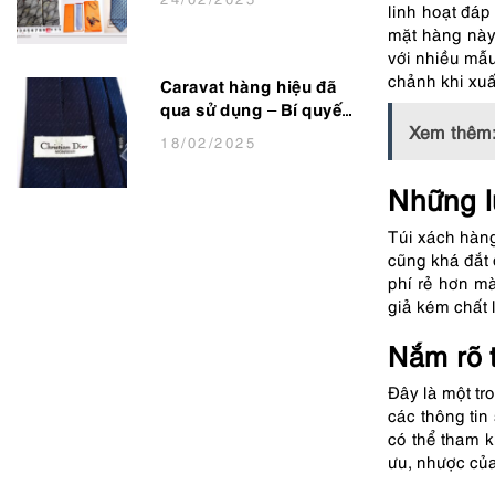
linh hoạt đá
Lịch Lãm
mặt hàng này.
với nhiều mẫu
chảnh khi xuấ
Caravat hàng hiệu đã
qua sử dụng – Bí quyết
Xem thêm
nâng tầm phong cách
18
/02
/2025
cho dân văn phòng
Những l
Túi xách hàng
cũng khá đắt 
phí rẻ hơn m
giả kém chất 
Nắm rõ 
Đây là một tr
các thông tin
có thể tham 
ưu, nhược của