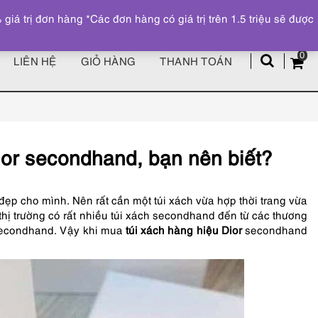
Đăng ký
Tài khoản
z
 trị đơn hàng *Các đơn hàng có giá trị trên 1.5 triệu sẽ được
0
LIÊN HỆ
GIỎ HÀNG
THANH TOÁN
ior secondhand, bạn nên biết?
đẹp cho mình. Nên rất cần một túi xách vừa hợp thời trang vừa
n thị trường có rất nhiều túi xách secondhand đến từ các thương
 secondhand. Vậy khi mua
túi xách hàng hiệu Dior
secondhand