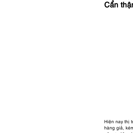
Cẩn thậ
Hiện nay thị 
hàng giả, ké