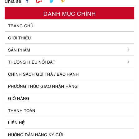
Chia sẻ:
DANH MỤC CHÍNH
TRANG CHỦ
GIỚI THIỆU
SẢN PHẨM
THƯƠNG HIỆU NỔI BẬT
CHÍNH SÁCH GỬI TRẢ / BẢO HÀNH
PHƯƠNG THỨC GIAO NHẬN HÀNG
GIỎ HÀNG
THANH TOÁN
LIÊN HỆ
HƯỚNG DẪN HÀNG KÝ GỬI