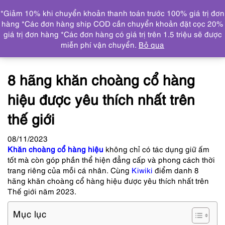
0
*Giảm 10% khi chuyển khoản thanh toán trước 100% giá trị đơn
DANH MỤC
hàng *Các đơn hàng ship COD cần chuyển khoản đặt cọc 20%
giá trị đơn hàng *Các đơn hàng có giá trị trên 1.5 triệu sẽ được
Trang chủ
Tin tức
8 hãng khăn choàng cổ hàng hiệu
miễn phí vận chuyển.
Bỏ qua
được yêu thích nhất trên thế giới
8 hãng khăn choàng cổ hàng
hiệu được yêu thích nhất trên
thế giới
08
/11
/2023
Khăn choàng cổ hàng hiệu
không chỉ có tác dụng giữ ấm
tốt mà còn góp phần thể hiện đẳng cấp và phong cách thời
trang riêng của mỗi cá nhân. Cùng
Kiwiki
điểm danh 8
hãng khăn choàng cổ hàng hiệu được yêu thích nhất trên
Thế giới năm 2023.
Mục lục