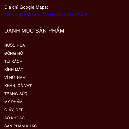
Địa chỉ Google Maps:
https://goo.gl/maps/eby8bKyks7Bx89oa6
DANH MỤC SẢN PHẨM
NƯỚC HOA
ĐỒNG HỒ
TÚI XÁCH
KÍNH MẮT
VÍ NỮ, NAM
KHĂN, CÀ VẠT
TRANG SỨC
MỸ PHẨM
GIẦY, DÉP
ÁO KHOÁC
SẢN PHẨM KHÁC