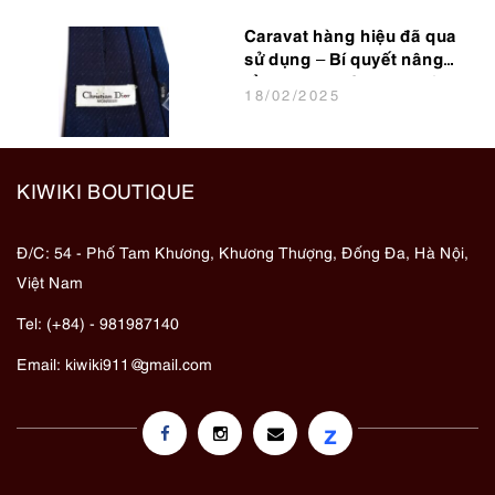
Caravat hàng hiệu đã qua
sử dụng – Bí quyết nâng
tầm phong cách cho dân
18
/02
/2025
văn phòng
KIWIKI BOUTIQUE
Đ/C: 54 - Phố Tam Khương, Khương Thượng, Đống Đa, Hà Nội,
Việt Nam
Tel: (+84) - 981987140
Email:
kiwiki911@gmail.com
z