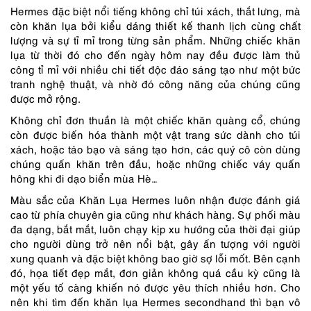
Hermes đặc biệt nổi tiếng không chỉ túi xách, thắt lưng, mà
còn khăn lụa bởi kiểu dáng thiết kế thanh lịch cùng chất
lượng và sự tỉ mỉ trong từng sản phẩm. Những chiếc khăn
lụa từ thời đó cho đến ngày hôm nay đều được làm thủ
công tỉ mỉ với nhiều chi tiết độc đáo sáng tạo như một bức
tranh nghệ thuật, và nhờ đó công năng của chúng cũng
được mở rộng.
Không chỉ đơn thuần là một chiếc khăn quàng cổ, chúng
còn được biến hóa thành một vật trang sức dành cho túi
xách, hoặc táo bạo và sáng tạo hơn, các quý cô còn dùng
chúng quấn khăn trên đầu, hoặc những chiếc váy quấn
hông khi đi dạo biển mùa Hè…
Màu sắc của Khăn Lụa Hermes luôn nhận được đánh giá
cao từ phía chuyên gia cũng như khách hàng. Sự phối màu
đa dạng, bắt mắt, luôn chạy kịp xu hướng của thời đại giúp
cho người dùng trở nên nổi bật, gây ấn tượng với người
xung quanh và đặc biệt không bao giờ sợ lỗi mốt. Bên cạnh
đó, họa tiết đẹp mắt, đơn giản không quá cầu kỳ cũng là
một yếu tố càng khiến nó được yêu thích nhiều hơn. Cho
nên khi tìm đến khăn lụa Hermes secondhand thì bạn vô