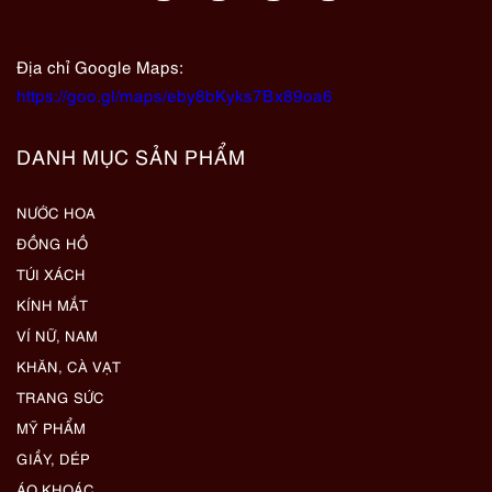
Địa chỉ Google Maps:
https://goo.gl/maps/eby8bKyks7Bx89oa6
DANH MỤC SẢN PHẨM
NƯỚC HOA
ĐỒNG HỒ
TÚI XÁCH
KÍNH MẮT
VÍ NỮ, NAM
KHĂN, CÀ VẠT
TRANG SỨC
MỸ PHẨM
GIẦY, DÉP
ÁO KHOÁC