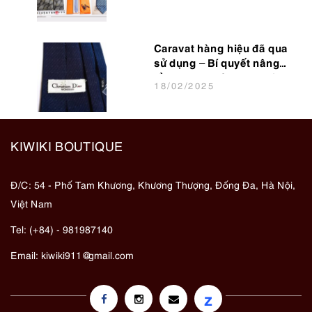
Caravat hàng hiệu đã qua
sử dụng – Bí quyết nâng
tầm phong cách cho dân
18
/02
/2025
văn phòng
KIWIKI BOUTIQUE
Đ/C: 54 - Phố Tam Khương, Khương Thượng, Đống Đa, Hà Nội,
Việt Nam
Tel: (+84) - 981987140
Email:
kiwiki911@gmail.com
z