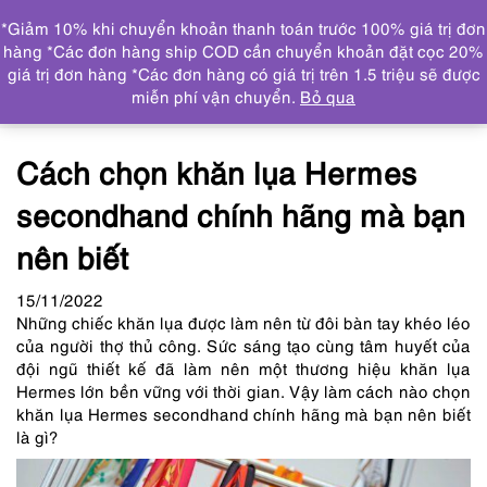
0
*Giảm 10% khi chuyển khoản thanh toán trước 100% giá trị đơn
DANH MỤC
hàng *Các đơn hàng ship COD cần chuyển khoản đặt cọc 20%
giá trị đơn hàng *Các đơn hàng có giá trị trên 1.5 triệu sẽ được
Trang chủ
Tin tức
Cách chọn khăn lụa Hermes
miễn phí vận chuyển.
Bỏ qua
secondhand chính hãng mà bạn nên biết
Cách chọn khăn lụa Hermes
secondhand chính hãng mà bạn
nên biết
15
/11
/2022
Những chiếc khăn lụa được làm nên từ đôi bàn tay khéo léo
của người thợ thủ công. Sức sáng tạo cùng tâm huyết của
đội ngũ thiết kế đã làm nên một thương hiệu khăn lụa
Hermes lớn bền vững với thời gian. Vậy làm cách nào chọn
khăn lụa Hermes secondhand chính hãng mà bạn nên biết
là gì?