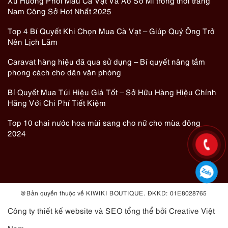
Xu Hướng Phối Màu Cà Vạt Và Áo Sơ Mi trong thời trang
Nam Công Sở Hot Nhất 2025
Top 4 Bí Quyết Khi Chọn Mua Cà Vạt – Giúp Quý Ông Trở
Nên Lịch Lãm
Caravat hàng hiệu đã qua sử dụng – Bí quyết nâng tầm
phong cách cho dân văn phòng
Bí Quyết Mua Túi Hiệu Giá Tốt – Sở Hữu Hàng Hiệu Chính
Hãng Với Chi Phí Tiết Kiệm
Top 10 chai nước hoa mùi sang cho nữ cho mùa đông
2024
@ Bản quyền thuộc về KIWIKI BOUTIQUE. ĐKKD: 01E8028765
Công ty thiết kế website
và
SEO tổng thể
bởi Creative Việt