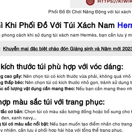
Phối Đồ Đi Chơi Năng Động với túi xác
ì Khi Phối Đồ Với Túi Xách Nam
Her
 phong cách khi sử dụng túi xách nam Hermès, bạn cần lưu ý m
:
Khuyễn mại đặc biệt chào đón Giáng sinh và Năm mới 202
kích thước túi phù hợp với vóc dáng:
g cao gầy:
Nên chọn túi có kích thước vừa phải, không quá nhỏ h
g thấp béo:
Nên chọn túi có kích thước nhỏ gọn, tránh sử dụng 
c số lượng vật dụng cần mang theo:
Nếu bạn cần mang theo nhiề
hợp màu sắc túi với trang phục:
tắc cơ bản:
Chọn túi có màu sắc tương đồng hoặc bổ sung cho tr
 đen, xanh navy,…
 túi có màu sắc nổi bật:
Nếu bạn muốn tạo điểm nhấn cho trang p
y nhiên, cần lưu ý phối hợp hài hòa với tổng thể trang phục.