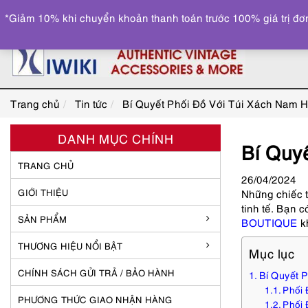
*Giảm 10% khi chuyển khoản thanh toán trước 100% giá trị đơn
Trang chủ
Tin tức
Bí Quyết Phối Đồ Với Túi Xách Nam 
DANH MỤC CHÍNH
Bí Quy
TRANG CHỦ
26
/04
/2024
GIỚI THIỆU
Những chiếc t
tinh tế. Bạn 
SẢN PHẨM
BOUTIQUE
kh
THƯƠNG HIỆU NỔI BẬT
Mục lục
CHÍNH SÁCH GỬI TRẢ / BẢO HÀNH
Bí Quyết 
Phối 
PHƯƠNG THỨC GIAO NHẬN HÀNG
Phối 