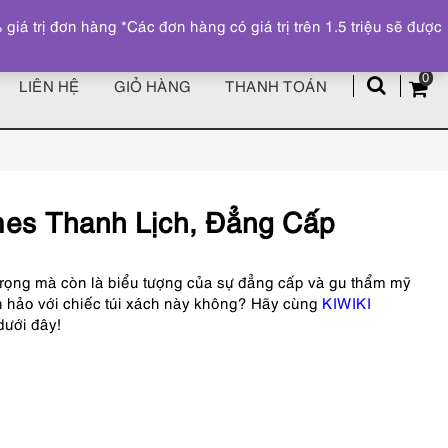
Đăng ký
Tài khoản
z
 trị đơn hàng *Các đơn hàng có giá trị trên 1.5 triệu sẽ được
0
LIÊN HỆ
GIỎ HÀNG
THANH TOÁN
mes Thanh Lịch, Đẳng Cấp
trọng mà còn là biểu tượng của sự đẳng cấp và gu thẩm mỹ
 hảo với chiếc túi xách này không? Hãy cùng
KIWIKI
dưới đây!