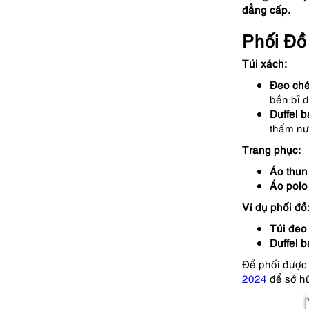
đẳng cấp.
Phối Đồ
Túi xách:
Đeo ch
bền bỉ đ
Duffel 
thấm nư
Trang phục:
Áo thun
Áo polo
Ví dụ phối đồ
Túi đeo
Duffel 
Để phối được 
2024
để sở hữ