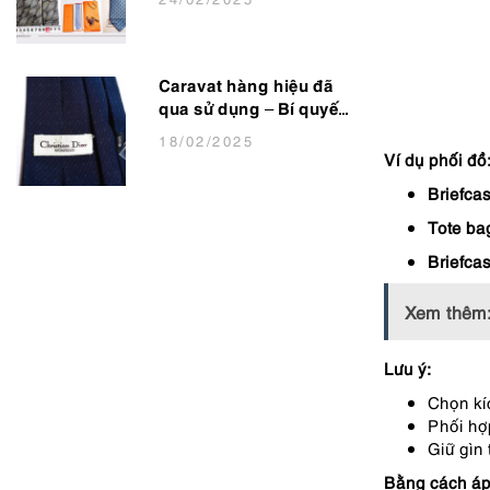
Lịch Lãm
Caravat hàng hiệu đã
qua sử dụng – Bí quyết
nâng tầm phong cách
18
/02
/2025
Ví dụ phối đồ
cho dân văn phòng
Briefca
Tote ba
Briefca
Xem thêm
Lưu ý:
Chọn kí
Phối hợp
Giữ gìn
Bằng cách áp 