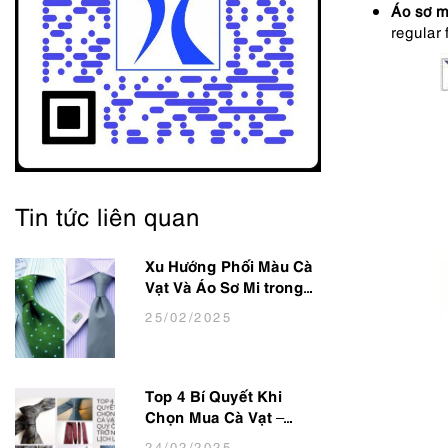
Áo sơ m
regular f
Tin tức liên quan
Xu Hướng Phối Màu Cà
Vạt Và Áo Sơ Mi trong
thời trang Nam Công
25
/02
/2025
Sở Hot Nhất 2025
Top 4 Bí Quyết Khi
Chọn Mua Cà Vạt –
Giúp Quý Ông Trở Nên
24
/02
/2025