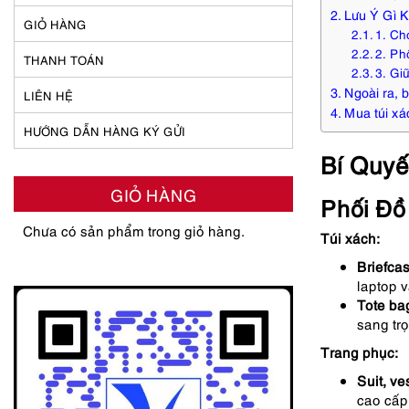
Lưu Ý Gì 
GIỎ HÀNG
1. Ch
2. Ph
THANH TOÁN
3. Gi
Ngoài ra, 
LIÊN HỆ
Mua túi xá
HƯỚNG DẪN HÀNG KÝ GỬI
Bí Quyế
GIỎ HÀNG
Phối Đồ
Chưa có sản phẩm trong giỏ hàng.
Túi xách:
Briefca
laptop v
Tote ba
sang tr
Trang phục:
Suit, ve
cao cấp