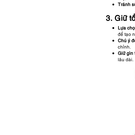
Tránh s
3. Giữ t
Lựa chọ
để tạo 
Chú ý đ
chỉnh.
Giữ gìn 
lâu dài.