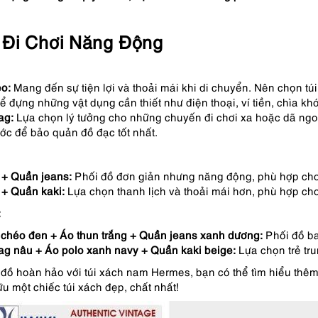
 Đi Chơi Năng Động
éo:
Mang đến sự tiện lợi và thoải mái khi di chuyển. Nên chọn tú
ể đựng những vật dụng cần thiết như điện thoại, ví tiền, chìa kh
bag:
Lựa chọn lý tưởng cho những chuyến đi chơi xa hoặc dã ngoại
ớc để bảo quản đồ đạc tốt nhất.
 + Quần jeans:
Phối đồ đơn giản nhưng năng động, phù hợp cho
 + Quần kaki:
Lựa chọn thanh lịch và thoải mái hơn, phù hợp ch
:
 chéo đen + Áo thun trắng + Quần jeans xanh dương:
Phối đồ ba
bag nâu + Áo polo xanh navy + Quần kaki beige:
Lựa chọn trẻ tr
đồ hoàn hảo với túi xách nam Hermes, bạn có thể tìm hiểu thê
u một chiếc túi xách đẹp, chất nhất!