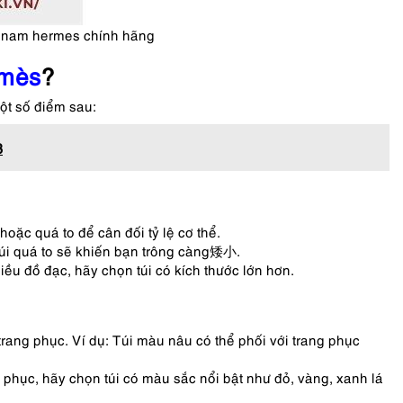
h nam hermes chính hãng
mès
?
ột số điểm sau:
3
oặc quá to để cân đối tỷ lệ cơ thể.
túi quá to sẽ khiến bạn trông càng矮小.
u đồ đạc, hãy chọn túi có kích thước lớn hơn.
ang phục. Ví dụ: Túi màu nâu có thể phối với trang phục
hục, hãy chọn túi có màu sắc nổi bật như đỏ, vàng, xanh lá