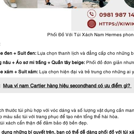
Phối Đồ Với Túi Xách Nam Hermes phong
:
se đen + Suit đen:
Lựa chọn thanh lịch và đẳng cấp cho những b
g nâu + Áo sơ mi trắng + Quần tây beige:
Phối đồ đơn giản nhưng
se xám + Suit xám:
Lựa chọn hiện đại và trẻ trung cho những ai 
:
Mua ví nam Cartier hàng hiệu secondhand có ưu điểm gì?
ch thước túi phù hợp với vóc dáng và số lượng vật dụng cần man
 màu sắc túi với trang phục để tạo nên tổng thể hài hòa.
 túi xách cẩn thận để đảm bảo độ bền đẹp.
dụng những bí quyết trên, bạn có thể dễ dàng phối đồ với túi 