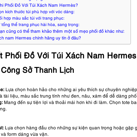
Khi Phối Đồ Với Túi Xách Nam Hermès?
ọn kích thước túi phù hợp với vóc dáng:
ối hợp màu sắc túi với trang phục:
ữ tổng thể trang phục hài hòa, sang trọng:
bạn cũng có thể tham khảo thêm một số mẹo phối đồ khác như:
ch nam Hermes chính hãng uy tín ở đâu?
t Phối Đồ Với Túi Xách Nam Herme
 Công Sở Thanh Lịch
se:
Lựa chọn hoàn hảo cho những ai yêu thích sự chuyên nghiệp v
à tài liệu, màu sắc trung tính như đen, nâu, xám để dễ dàng phố
g:
Mang đến sự tiện lợi và thoải mái hơn khi đi làm. Chọn tote b
ọng.
st:
Lựa chọn hàng đầu cho những sự kiện quan trọng hoặc gặp gỡ 
 và form dáng vừa vặn.