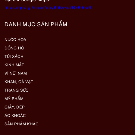
https://goo.gl/maps/eby8bKyks7Bx89oa6
DANH MỤC SẢN PHẨM
NƯỚC HOA
ĐỒNG HỒ
TÚI XÁCH
KÍNH MẮT
VÍ NỮ, NAM
KHĂN, CÀ VẠT
TRANG SỨC
MỸ PHẨM
GIẦY, DÉP
ÁO KHOÁC
SẢN PHẨM KHÁC