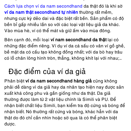
Cách lựa chọn ví da nam secondhand
da thật đó là khi sờ
ví da nam thật secondhand tự nhiên
thường rất mềm,
nhưng cực kỳ dẻo dai và đặc biệt rất bền. Sản phẩm có độ
bền bỉ gấp nhiều lần so với các loại vật liệu giả da khác.
Vào mùa hè, ví có thể mát và giữ ấm vào mùa đông.
Bên cạnh đó, mỗi loại
ví nam secondhand da thật
lại có
những đặc điểm riêng. Ví dụ ví da cá sấu có vân ví gồ ghề,
bề mặt da có cấu tạo không đồng nhất; với da bò hay trâu
có lỗ chân lông hình tròn, thẳng, không khít lại với nhau;…
Đặc điểm của ví da giả
Phân biệt
ví da nam secondhand hàng giả
cũng không
phải dễ dàng vì da giả hay da nhân tạo hiện nay được sản
xuất khá công phu và gần giống như da thật. Da giả
thường được làm từ 2 vật liệu chính là Simili và PU. Để
nhận biết chất liệu Simili, bạn kiểm tra độ cứng và bóng để
nhận biết. Nó thường rất cứng và bóng, khác hẳn với da
thật do đó chỉ cần nhìn hoặc sờ qua là có thể phân biệt
được.