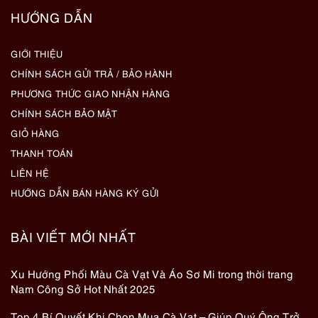
HƯỚNG DẪN
GIỚI THIỆU
CHÍNH SÁCH GỬI TRẢ / BẢO HÀNH
PHƯƠNG THỨC GIAO NHẬN HÀNG
CHÍNH SÁCH BẢO MẬT
GIỎ HÀNG
THANH TOÁN
LIÊN HỆ
HƯỚNG DẪN BÁN HÀNG KÝ GỬI
BÀI VIẾT MỚI NHẤT
Xu Hướng Phối Màu Cà Vạt Và Áo Sơ Mi trong thời trang
Nam Công Sở Hot Nhất 2025
Top 4 Bí Quyết Khi Chọn Mua Cà Vạt – Giúp Quý Ông Trở