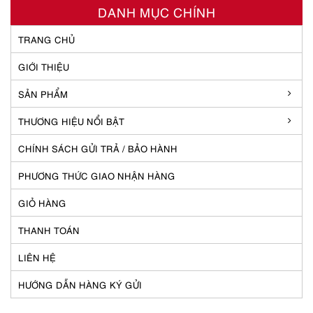
DANH MỤC CHÍNH
TRANG CHỦ
GIỚI THIỆU
SẢN PHẨM
THƯƠNG HIỆU NỔI BẬT
CHÍNH SÁCH GỬI TRẢ / BẢO HÀNH
PHƯƠNG THỨC GIAO NHẬN HÀNG
GIỎ HÀNG
THANH TOÁN
LIÊN HỆ
HƯỚNG DẪN HÀNG KÝ GỬI