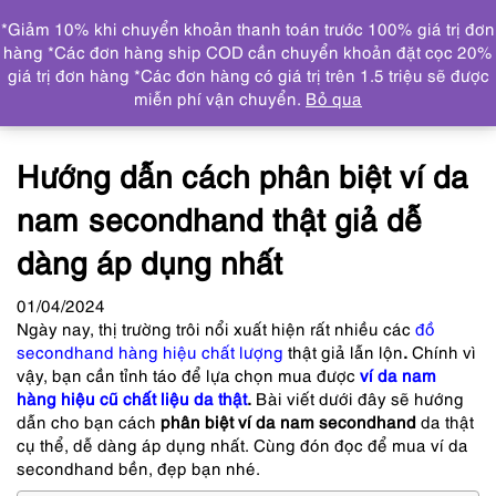
0
*Giảm 10% khi chuyển khoản thanh toán trước 100% giá trị đơn
DANH MỤC
hàng *Các đơn hàng ship COD cần chuyển khoản đặt cọc 20%
giá trị đơn hàng *Các đơn hàng có giá trị trên 1.5 triệu sẽ được
Trang chủ
Tin tức
Hướng dẫn cách phân biệt ví da
miễn phí vận chuyển.
Bỏ qua
nam secondhand thật giả dễ dàng áp dụng nhất
Hướng dẫn cách phân biệt ví da
nam secondhand thật giả dễ
dàng áp dụng nhất
01
/04
/2024
Ngày nay, thị trường trôi nổi xuất hiện rất nhiều các
đồ
secondhand hàng hiệu chất lượng
thật giả lẫn lộn
.
Chính vì
vậy, bạn cần tỉnh táo để lựa chọn mua được
ví da nam
hàng hiệu cũ chất liệu da thật
.
Bài viết dưới đây sẽ hướng
dẫn cho bạn cách
phân biệt ví da nam secondhand
da thật
cụ thể, dễ dàng áp dụng nhất. Cùng đón đọc để mua ví da
secondhand bền, đẹp bạn nhé.