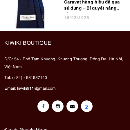
Caravat hàng hiệu đã qua
sử dụng – Bí quyết nâng
tầm phong cách cho dân
18
/02
/2025
văn phòng
KIWIKI BOUTIQUE
Đ/C: 54 - Phố Tam Khương, Khương Thượng, Đống Đa, Hà Nội,
Việt Nam
Tel: (+84) - 981987140
Email:
kiwiki911@gmail.com
z
Địa chỉ Google Maps: