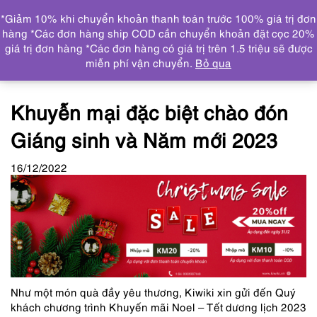
0
*Giảm 10% khi chuyển khoản thanh toán trước 100% giá trị đơn
DANH MỤC
hàng *Các đơn hàng ship COD cần chuyển khoản đặt cọc 20%
giá trị đơn hàng *Các đơn hàng có giá trị trên 1.5 triệu sẽ được
Trang chủ
Tin tức
Khuyễn mại đặc biệt chào đón
miễn phí vận chuyển.
Bỏ qua
Giáng sinh và Năm mới 2023
Khuyễn mại đặc biệt chào đón
Giáng sinh và Năm mới 2023
16
/12
/2022
Như một món quà đầy yêu thương, Kiwiki xin gửi đến Quý
khách chương trình Khuyến mãi Noel – Tết dương lịch 2023