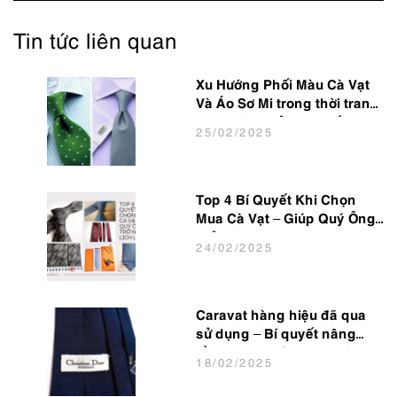
Tin tức liên quan
Xu Hướng Phối Màu Cà Vạt
Và Áo Sơ Mi trong thời trang
Nam Công Sở Hot Nhất 2025
25
/02
/2025
Top 4 Bí Quyết Khi Chọn
Mua Cà Vạt – Giúp Quý Ông
Trở Nên Lịch Lãm
24
/02
/2025
Caravat hàng hiệu đã qua
sử dụng – Bí quyết nâng
tầm phong cách cho dân
18
/02
/2025
văn phòng