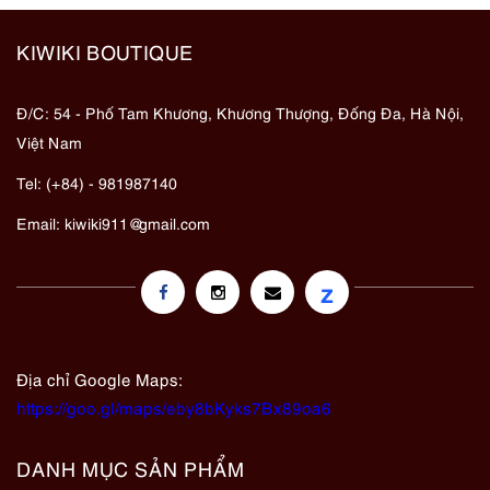
KIWIKI BOUTIQUE
Đ/C: 54 - Phố Tam Khương, Khương Thượng, Đống Đa, Hà Nội,
Việt Nam
Tel: (+84) - 981987140
Email:
kiwiki911@gmail.com
z
Địa chỉ Google Maps:
https://goo.gl/maps/eby8bKyks7Bx89oa6
DANH MỤC SẢN PHẨM