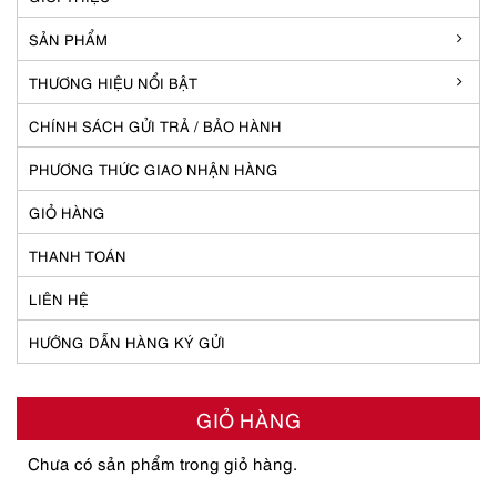
SẢN PHẨM
THƯƠNG HIỆU NỔI BẬT
CHÍNH SÁCH GỬI TRẢ / BẢO HÀNH
PHƯƠNG THỨC GIAO NHẬN HÀNG
GIỎ HÀNG
THANH TOÁN
LIÊN HỆ
HƯỚNG DẪN HÀNG KÝ GỬI
GIỎ HÀNG
Chưa có sản phẩm trong giỏ hàng.