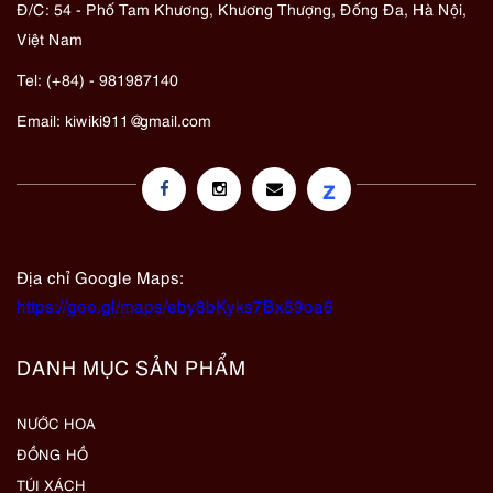
Đ/C: 54 - Phố Tam Khương, Khương Thượng, Đống Đa, Hà Nội,
Việt Nam
Tel: (+84) - 981987140
Email:
kiwiki911@gmail.com
z
Địa chỉ Google Maps:
https://goo.gl/maps/eby8bKyks7Bx89oa6
DANH MỤC SẢN PHẨM
NƯỚC HOA
ĐỒNG HỒ
TÚI XÁCH