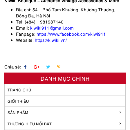
Kiwiki Boutique – Authentic Vintage Accessories & More
Địa chỉ: 54 – Phố Tam Khương, Khương Thượng,
Đống Đa, Hà Nội
Tel: (+84) – 981987140
Email:
kiwiki911@gmail.com
Fanpage:
https://www.facebook.com/kiwi911
Website:
https://kiwiki.vn/
Chia sẻ:
DANH MỤC CHÍNH
TRANG CHỦ
GIỚI THIỆU
SẢN PHẨM
THƯƠNG HIỆU NỔI BẬT