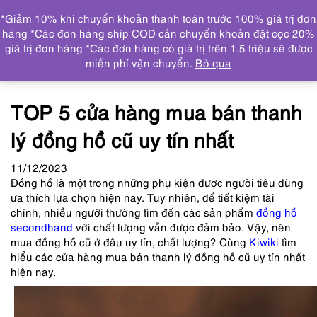
0
*Giảm 10% khi chuyển khoản thanh toán trước 100% giá trị đơn
DANH MỤC
hàng *Các đơn hàng ship COD cần chuyển khoản đặt cọc 20%
giá trị đơn hàng *Các đơn hàng có giá trị trên 1.5 triệu sẽ được
Trang chủ
Tin tức
TOP 5 cửa hàng mua bán thanh lý
miễn phí vận chuyển.
Bỏ qua
đồng hồ cũ uy tín nhất
TOP 5 cửa hàng mua bán thanh
lý đồng hồ cũ uy tín nhất
11
/12
/2023
Đồng hồ là một trong những phụ kiện được người tiêu dùng
ưa thích lựa chọn hiện nay. Tuy nhiên, để tiết kiệm tài
chính, nhiều người thường tìm đến các sản phẩm
đồng hồ
secondhand
với chất lượng vẫn được đảm bảo. Vậy, nên
mua đồng hồ cũ ở đâu uy tín, chất lượng? Cùng
Kiwiki
tìm
hiểu các cửa hàng mua bán thanh lý đồng hồ cũ uy tín nhất
hiện nay.