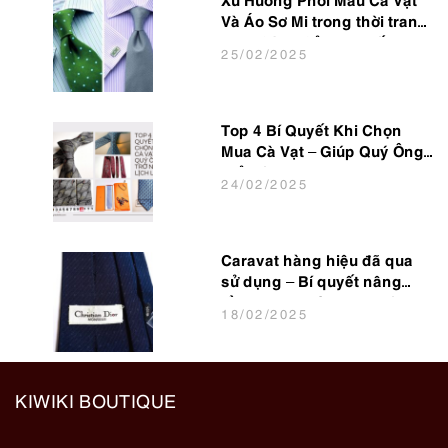
Xu Hướng Phối Màu Cà Vạt
Và Áo Sơ Mi trong thời trang
Nam Công Sở Hot Nhất 2025
25
/02
/2025
Top 4 Bí Quyết Khi Chọn
Mua Cà Vạt – Giúp Quý Ông
Trở Nên Lịch Lãm
24
/02
/2025
Caravat hàng hiệu đã qua
sử dụng – Bí quyết nâng
tầm phong cách cho dân
18
/02
/2025
văn phòng
KIWIKI BOUTIQUE