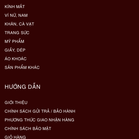
KÍNH MẮT
VÍ NỮ, NAM
KHĂN, CÀ VẠT
TRANG SỨC
MỸ PHẨM
GIẦY, DÉP
ÁO KHOÁC
SẢN PHẨM KHÁC
HƯỚNG DẪN
GIỚI THIỆU
CHÍNH SÁCH GỬI TRẢ / BẢO HÀNH
PHƯƠNG THỨC GIAO NHẬN HÀNG
CHÍNH SÁCH BẢO MẬT
GIỎ HÀNG