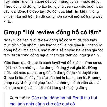
Tuy nhiên, mỗi nền tảng đều có những ưu và nhược riêng.
Theo đó, phố đồng hồ tập trung chủ yếu vào việc buôn bán
các loại đồng hồ đeo tay. Do đó, quá trình tìm kiếm thông
tin và mẫu mã trở nên dễ dàng hơn so với một số trang web
khác.
Group “Hội review đồng hồ có tâm”
Ngay từ cái tên “Hội review đồng hồ có tâm” đã cho thấy
mục đích của nhóm. Đây không chỉ là nơi giao lưu thanh lý
đồng hồ cũ mà còn là nhóm chia sẻ những bài đánh giá “có
tâm” từ cả cộng đồng người tham gia đến đội ngũ quản lý.
Việc tham gia Group là cách tuyệt vời để khách hàng có cơ
hội tìm kiếm những mẫu đồng hồ ưng ý với giá tốt. Đồng
thời, một mẹo quan trọng để dễ dàng được xét duyệt vào
Group là trả lời đầy đủ các câu hỏi từ ban quản trị. Phương
pháp này không chỉ giúp “lọc” ra những thành viên ảo mà
còn tạo ra một sân chơi chất lượng cho cộng đồng.
Xem thêm:
Các mẫu đồng hồ nữ Fendi thu hút
mọi ánh nhìn dành cho các quý cô