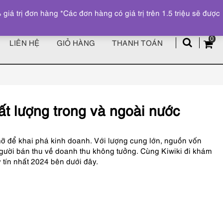
Đăng ký
Tài khoản
z
 trị đơn hàng *Các đơn hàng có giá trị trên 1.5 triệu sẽ được
0
LIÊN HỆ
GIỎ HÀNG
THANH TOÁN
t lượng trong và ngoài nước
ỡ để khai phá kinh doanh. Với lượng cung lớn, nguồn vốn
gười bán thu về doanh thu không tưởng. Cùng Kiwiki đi khám
y tín nhất 2024 bên dưới đây.