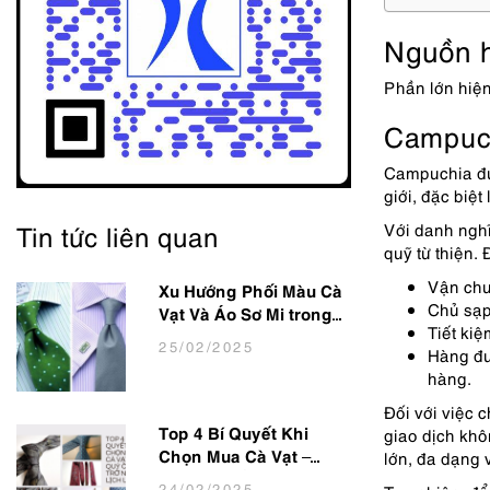
Nguồn h
Phần lớn hiệ
Campuc
Campuchia đượ
giới, đặc biệ
Tin tức liên quan
Với danh nghĩ
quỹ từ thiện.
Vận chu
Xu Hướng Phối Màu Cà
Chủ sạp
Vạt Và Áo Sơ Mi trong
Tiết kiệ
thời trang Nam Công
25
/02
/2025
Hàng đư
Sở Hot Nhất 2025
hàng.
Đối với việc 
giao dịch khô
Top 4 Bí Quyết Khi
lớn, đa dạng 
Chọn Mua Cà Vạt –
Giúp Quý Ông Trở Nên
24
/02
/2025