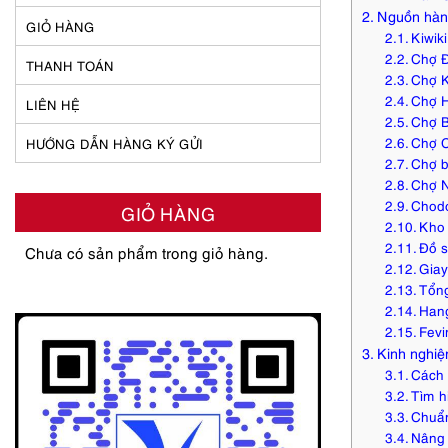
Nguồn hàng
GIỎ HÀNG
Kiwik
Chợ Đ
THANH TOÁN
Chợ K
Chợ 
LIÊN HỆ
Chợ 
Chợ C
HƯỚNG DẪN HÀNG KÝ GỬI
Chợ 
Chợ 
Chod
GIỎ HÀNG
Kho 
Đồ s
Chưa có sản phẩm trong giỏ hàng.
Gia
Tổng
Han
Fevi
Kinh nghi
Cách 
Tìm h
Chuẩn
Nâng 