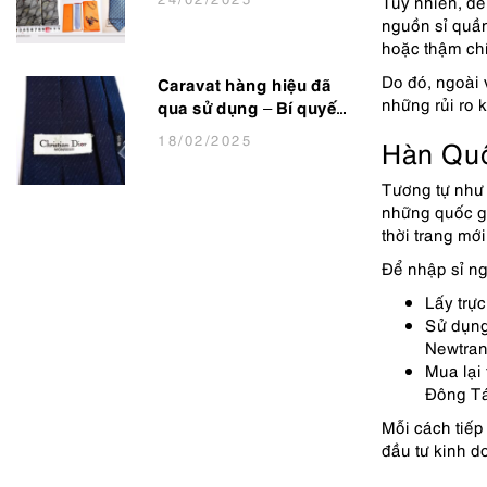
Tuy nhiên, để
Lịch Lãm
nguồn sỉ quần
hoặc thậm chí
Do đó, ngoài 
Caravat hàng hiệu đã
những rủi ro
qua sử dụng – Bí quyết
nâng tầm phong cách
18
/02
/2025
Hàn Qu
cho dân văn phòng
Tương tự như 
những quốc gi
thời trang mớ
Để nhập sỉ n
Lấy trực
Sử dụng
Newtran.
Mua lại
Đông Tá
Mỗi cách tiếp
đầu tư kinh 