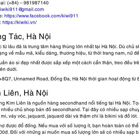
oại: (+84) – 981987140
iwiki911@gmail.com
e:
https://www.facebook.com/kiwi911
:
https://kiwiki.vn/
g Tác, Hà Nội
từ lâu đã là trung tâm hàng thùng lớn nhất tại Hà Nội. Dù chủ 
ng về mẫu mã, kiểu dáng, thương hiệu, từ thời trang nam, nữ đế
n áo si đẹp nhất được sắp xếp một cách cẩn thận, treo đều trên
bên dưới.
8Q7, Unnamed Road, Đống Đa, Hà Nội thời gian hoạt động từ 
 Liên, Hà Nội
g Kim Liên là nguồn hàng secondhand nổi tiếng tại Hà Nội. Tọ
 nhiều chủ shop bán đồ secondhand. Tại đây có nhiều sạp chuy
mi, váy vóc, jaquard, jaquard dài và thậm chí là bikini và đồ lót.
hợ được đổ đống. Nếu mua với số lượng ít, bạn hoàn toàn có th
000đ. Đối với những ai muốn mua số lượng lớn sẽ có nhiều sạp bán