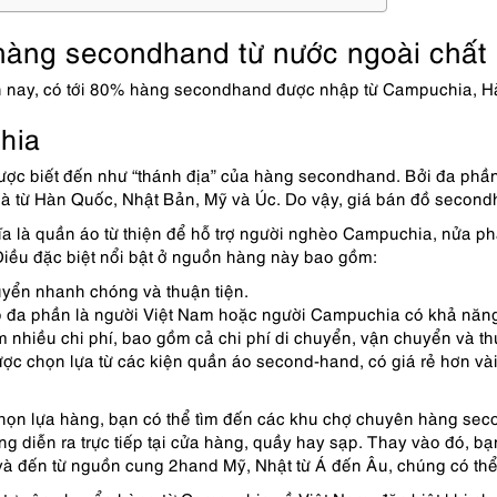
àng secondhand từ nước ngoài chất 
n nay, có tới 80% hàng secondhand được nhập từ Campuchia, Hà
hia
c biết đến như “thánh địa” của hàng secondhand. Bởi đa phần 
t là từ Hàn Quốc, Nhật Bản, Mỹ và Úc. Do vậy, giá bán đồ secondh
a là quần áo từ thiện để hỗ trợ người nghèo Campuchia, nửa p
 Điều đặc biệt nổi bật ở nguồn hàng này bao gồm:
yển nhanh chóng và thuận tiện.
 đa phần là người Việt Nam hoặc người Campuchia có khả năng g
m nhiều chi phí, bao gồm cả chi phí di chuyển, vận chuyển và th
ợc chọn lựa từ các kiện quần áo second-hand, có giá rẻ hơn vài
chọn lựa hàng, bạn có thể tìm đến các khu chợ chuyên hàng sec
ng diễn ra trực tiếp tại cửa hàng, quầy hay sạp. Thay vào đó, b
và đến từ nguồn cung 2hand Mỹ, Nhật từ Á đến Âu, chúng có th