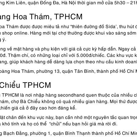
g Kim Liên, quận Đống Đa, Hà Nội thời gian mở cửa 5h30 – 21
àng Hoa Thám, TPHCM
a Thám được được miêu tả như “thiên đường đồ Sida’, thu hút 
 shop online. Hàng mới tại chợ thường được khui vào sáng sớm
 ý.
ng về mặt hàng và phụ kiện với giá cả cực kỳ hấp dẫn. Ngay c
đ. Thậm chí, có những loại chỉ với 5.000đ/chiếc. Các khu vực 
ràng, giúp khách hàng dễ dàng lựa chọn theo nhu cầu kinh doa
oàng Hoa Thám, phường 13, quận Tân Bình, thành phố Hồ Chí Min
 Chiểu TPHCM
 TPHCM là nơi nhập hàng secondhand quen thuộc của nhiều ch
m, chợ Bà Chiểu không có quá nhiều gian hàng. Mọi thứ được bà
hiến giá cả ở đây cao hơn đáng kể.
 đặt chân đến khu vực này, bạn cần nhớ một nguyên tắc quan tr
 khó tính và họ có thể “chửi” nếu bạn hỏi giá mà rời đi.
 Bạch Đằng, phường 1, quận Bình Thạnh thành phố Hồ Chí Minh