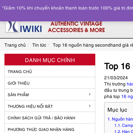
*Giảm 10% khi chuyển khoản thanh toán trước 100% giá trị đơn
Trang chủ
Tin tức
Top 16 nguồn hàng secondhand giá rẻ,
DANH MỤC CHÍNH
Top 16 
TRANG CHỦ
21
/03
/2024
GIỚI THIỆU
Thị trường
hà
đầu tư trung 
SẢN PHẨM
phá top
16 ng
THƯƠNG HIỆU NỔI BẬT
Mục lục
CHÍNH SÁCH GỬI TRẢ / BẢO HÀNH
Nguồn hàng
Camp
PHƯƠNG THỨC GIAO NHẬN HÀNG
Hàn 