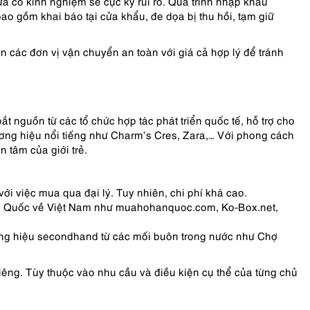
a có kinh nghiệm sẽ cực kỳ rủi ro. Quá trình nhập khẩu
ao gồm khai báo tại cửa khẩu, đe dọa bị thu hồi, tạm giữ
n các đơn vị vận chuyển an toàn với giá cả hợp lý để tránh
nguồn từ các tổ chức hợp tác phát triển quốc tế, hỗ trợ cho
ng hiệu nổi tiếng như Charm’s Cres, Zara,… Với phong cách
n tâm của giới trẻ.
ới việc mua qua đại lý. Tuy nhiên, chi phí khá cao.
àn Quốc về Việt Nam như muahohanquoc.com, Ko-Box.net,
àng hiệu secondhand từ các mối buôn trong nước như Chợ
êng. Tùy thuộc vào nhu cầu và điều kiện cụ thể của từng chủ