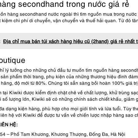
àng secondhand trong nước giá rẻ
ồn hàng secondhand nước ngoài thì tìm nguồn mua trong nước 
ết kiệm chi phí di chuyển, vận chuyển và thuế hải quan. Từ đó tă
:
Địa chỉ mua bán túi xách hàng hiệu cũ (2hand) giá rẻ nhất t
outique
 chỉ lý tưởng cho những chủ đầu tư muốn tìm nguồn hàng secondha
 sản phẩm thời trang, phụ kiện của những thương hiệu đình đám
 hãng, độ mới từ 80%. Chúng tôi sẵn sàng bồi hoàn 100% giá tr
tại Kiwiki được kiểm định chặt chẽ về chất lượng, khử trùng sạ
 số lượng lớn, Kiwiki sẽ có những chính sách chiết khấu, giảm 
 đa dạng kiện hàng, phù hợp cho mọi giới tính và lứa tuổi. Tùy 
 liên hệ với Kiwiki để được tư vấn về chiến lược nhập hàng sao c
IÊN HỆ:
: 54 – Phố Tam Khương, Khương Thượng, Đống Đa, Hà Nội