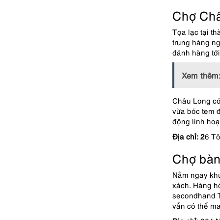
Chợ Châ
Tọa lạc tại t
trung hàng ng
đánh hàng tới
Xem thêm
Châu Long có 
vừa bóc tem đ
động linh hoạt
Địa chỉ: 2
6 T
Chợ bà
Nằm ngay khu 
xách. Hàng hó
secondhand TP
vẫn có thể ma