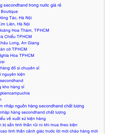
 secondhand trong nước giá rẻ
i Boutique
ông Tác, Hà Nội
im Liên, Hà Nội
Hoàng Hoa Thám, TPHCM
Bà Chiểu TPHCM
hâu Long, An Giang
bàn cờ TPHCM
Nghĩa Hòa TPHCM
osi
hàng đồ si chuyên sỉ
i nguyên kiện
ysecondhand
 kho hàng sỉ
gkiencampuchia
n
ệm nhập nguồn hàng secondhand chất lượng
nhập hàng secondhand chất lượng
iểu về xuất xứ kiện hàng
 bị sẵn tinh thần rủi ro khi mua theo kiện
cao tinh thần cảnh giác trước lời mời chào hàng mới