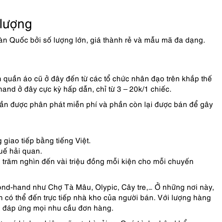
lượng
n Quốc bởi số lượng lớn, giá thành rẻ và mẫu mã đa dạng.
quần áo cũ ở đây đến từ các tổ chức nhân đạo trên khắp thế
and ở đây cực kỳ hấp dẫn, chỉ từ 3 – 20k/1 chiếc.
hần được phân phát miễn phí và phần còn lại được bán để gây
iao tiếp bằng tiếng Việt.
uế hải quan.
 trăm nghìn đến vài triệu đồng mỗi kiện cho mỗi chuyến
ond-hand như Chợ Tà Mâu, Olypic, Cây tre,… Ở những nơi này,
ạn có thể đến trực tiếp nhà kho của người bán. Với lượng hàng
ể đáp ứng mọi nhu cầu đơn hàng.