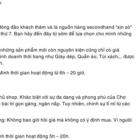
h
đông đảo khách thăm và là nguồn hàng secondhand “xịn sò”
 thứ 7. Bạn hãy đến đây từ sớm để lựa chọn cho mình những
ả những sản phẩm mới còn nguyên kiện cũng chỉ có giá
kinh doanh thời trang như Giày dép, Quần áo, Túi xách,… được
nh.
h thời gian hoạt động từ 6h – 20 giờ.
ủ shop. Khác biệt với sự đa dạng và phong phú của Chợ
i trí gọn gàng, ngăn nắp. Tuy nhiên, chính sự tỉ mỉ từ các
ọng: Không bao giờ hỏi giá mà không có ý định mua. Vì người
 thời gian hoạt động 5h – 20h.