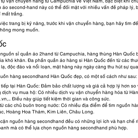
 tự vận chuyển hàng từ Campuchia về Việt Nam, đặc biệt khi chư
 áo second-hand này có thể đối mặt với nhiều vấn đề pháp lý, b
 mất trắng.
việc trang bị kỹ năng, trước khi vận chuyển hàng, bạn hãy tìm đế
 không mong muốn.
ốc
nguồn sỉ quần áo 2hand từ Campuchia, hàng thùng Hàn Quốc bắt 
a khó khăn. Đa phần quần áo hàng si Hàn Quốc đến từ các thươ
i lạ, độc đáo và nổi loạn, mặt hàng này ngày càng thu hút sự qua
guồn hàng secondhand Hàn Quốc đẹp, có một số cách như sau:
 tiếp tại Hàn Quốc: Đảm bảo chất lượng và giá cả hợp lý hơn so v
 dịch vụ mua hộ: Có nhiều dịch vụ vận chuyển hàng hóa từ H
vn,… Điều này giúp tiết kiệm thời gian và công sức.
 từ các chủ buôn trong nước: Có nhiều địa điểm để tìm nguồn h
c, Hoàng Hoa Thám, Kim Liên, Châu Long.
 cận nguồn hàng secondhand đều có những lợi ích và hạn chế ri
doanh mà có thể lựa chọn nguồn hàng secondhand phù hợp.