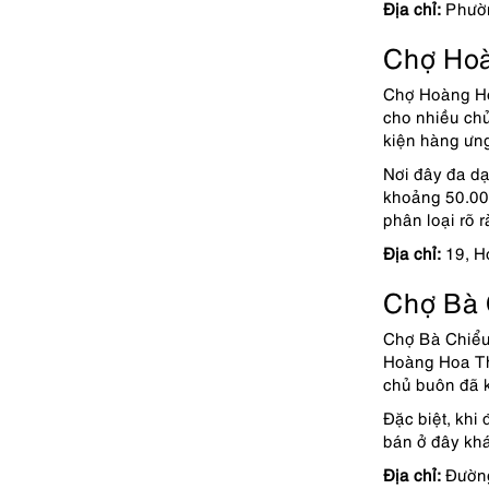
Địa chỉ:
Phườn
Chợ Ho
Chợ Hoàng Ho
cho nhiều chủ
kiện hàng ưng
Nơi đây đa dạ
khoảng 50.000
phân loại rõ 
Địa chỉ:
19, H
Chợ Bà
Chợ Bà Chiểu
Hoàng Hoa Thá
chủ buôn đã k
Đặc biệt, khi
bán ở đây khá
Địa chỉ:
Đường