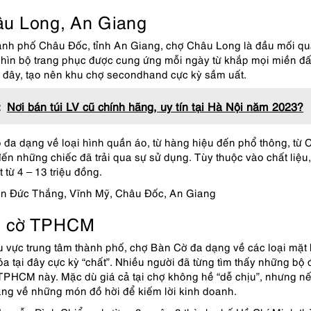
u Long, An Giang
hành phố Châu Đốc, tỉnh An Giang, chợ Châu Long là đầu mối quầ
hìn bộ trang phục được cung ứng mỗi ngày từ khắp mọi miền đất 
 đây, tạo nên khu chợ secondhand cực kỳ sầm uất.
:
Nơi bán túi LV cũ chính hãng, uy tín tại Hà Nội năm 2023?
đa dạng về loại hình quần áo, từ hàng hiệu đến phổ thông, từ 
ến những chiếc đã trải qua sự sử dụng. Tùy thuộc vào chất liệu, 
 từ 4 – 13 triệu đồng.
ôn Đức Thắng, Vĩnh Mỹ, Châu Đốc, An Giang
n cờ TPHCM
vực trung tâm thành phố, chợ Bàn Cờ đa dạng về các loại mặt 
a tại đây cực kỳ “chất”. Nhiều người đã từng tìm thấy những bộ 
HCM này. Mặc dù giá cả tại chợ không hề “dễ chịu”, nhưng nếu
ng về những món đồ hời để kiếm lời kinh doanh.