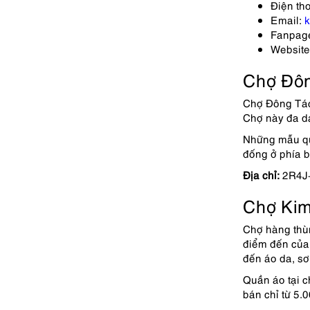
Điện th
Email:
k
Fanpag
Website
Chợ Đôn
Chợ Đông Tác 
Chợ này đa dạ
Những mẫu quầ
đống ở phía 
Địa chỉ:
2R4J+
Chợ Kim
Chợ hàng thùn
điểm đến của
đến áo da, sơ 
Quần áo tại c
bán chỉ từ 5.