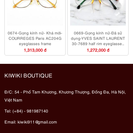
0674-Gọng kính nữ- Khá mới-
0669-Gọng kính nữ-Đã sử
COURREGES Paris AC204G
dụng-YVES SAINT LAURENT
eyeglasses frame
30-7689 half rim eyeglasses
frame
1,313,000 đ
1,272,000 đ
KIWIKI BOUTIQUE
Đ/C: 54 - Phố Tam Khương, Khương Thượng, Đống Đa, Hà Nội,
Việt Nam
Tel: (+84) - 981987140
Email:
kiwiki911@gmail.com