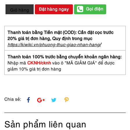
5909-
Gọi điện
Đặt hàng ngay
Giỏ hàng
Kính
trong
nữ/Kính
mát-
Thanh toán bằng Tiền mặt (COD): Cần đặt cọc trước
Khá
20% giá trị đơn hàng,
Quy định trong mục
mới-
https://kiwiki.vn/phuong-thuc-giao-nhan-hang
/
DIOR
2035
Thanh toán 100% trước bằng chuyển khoản ngân hàng:
eyeglasses
Nhập mã
CKNH/cknh
vào ô "MÃ GIẢM GIÁ" để được
số
giảm 10% giá trị đơn hàng
lượng
Chia sẻ:
Sản phẩm liên quan