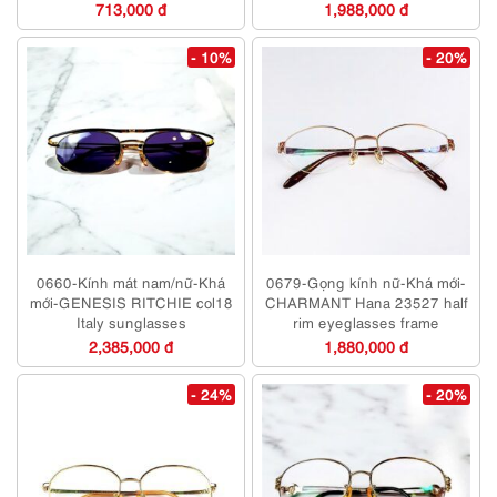
713,000 đ
1,988,000 đ
- 10%
- 20%
0660-Kính mát nam/nữ-Khá
0679-Gọng kính nữ-Khá mới-
mới-GENESIS RITCHIE col18
CHARMANT Hana 23527 half
Italy sunglasses
rim eyeglasses frame
2,385,000 đ
1,880,000 đ
- 24%
- 20%