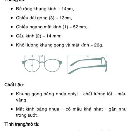
4,050,000 ₫.
là:
Bề rộng khung kính ~ 14cm,
3,645,000 ₫.
Chiều dài gọng (3) ~ 13cm,
Chiều ngang mắt kính (1) ~ 52mm,
Cầu kính (2) ~ 14 mm;
Khối lượng khung gọng và mắt kính ~ 26g.
Chất liệu
:
Khung gọng bằng nhựa optyl – chất lượng tốt – màu
vàng,
Mắt kính bằng nhựa – có mầu khá nhạt – gần như
trong suốt.
Tình trạng/mô tả
: