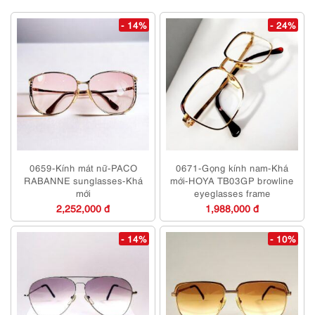
- 14%
- 24%
0659-Kính mát nữ-PACO
0671-Gọng kính nam-Khá
RABANNE sunglasses-Khá
mới-HOYA TB03GP browline
mới
eyeglasses frame
2,252,000 đ
1,988,000 đ
- 14%
- 10%