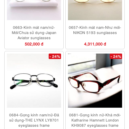
0663-Kính mát nam/nữ-
0657-Kính mát nam-Như mới-
Mới/Chưa sử dụng-Japan
NIKON 5193 sunglasses
Aviator sunglasses
502,000 đ
4,311,000 đ
- 24%
- 24%
0684-Gọng kính nam/nữ-Đã
0681-Gọng kính nữ-Khá mới-
sử dụng-THE LYNX LY8701
Katharine Hamnett London
eyeglasses frame
KH9087 eyeglasses frame