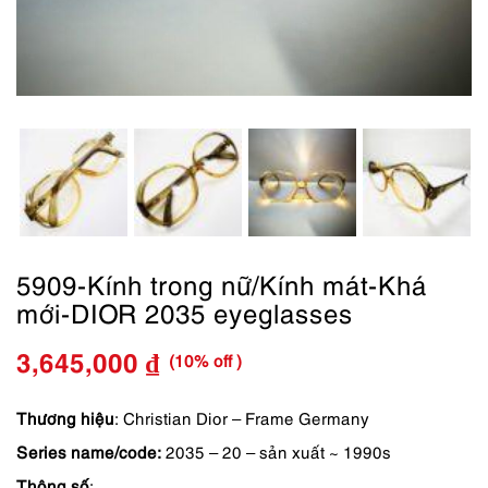
5909-Kính trong nữ/Kính mát-Khá
mới-DIOR 2035 eyeglasses
(10% off )
3,645,000
₫
Giá
Giá
gốc
hiện
Thương hiệu
: Christian Dior – Frame Germany
Series name/code:
2035 – 20 – sản xuất ~ 1990s
là:
tại
Thông số
: