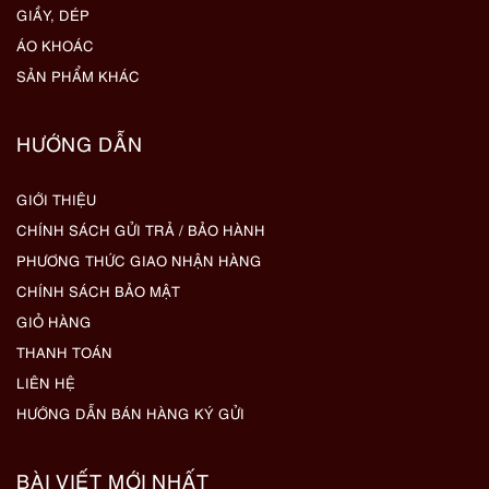
GIẦY, DÉP
ÁO KHOÁC
SẢN PHẨM KHÁC
HƯỚNG DẪN
GIỚI THIỆU
CHÍNH SÁCH GỬI TRẢ / BẢO HÀNH
PHƯƠNG THỨC GIAO NHẬN HÀNG
CHÍNH SÁCH BẢO MẬT
GIỎ HÀNG
THANH TOÁN
LIÊN HỆ
HƯỚNG DẪN BÁN HÀNG KÝ GỬI
BÀI VIẾT MỚI NHẤT