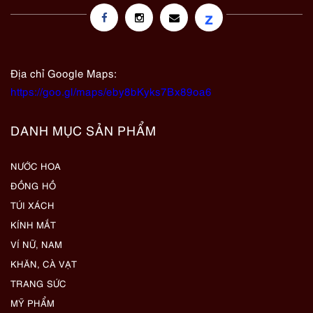
z
Địa chỉ Google Maps:
https://goo.gl/maps/eby8bKyks7Bx89oa6
DANH MỤC SẢN PHẨM
NƯỚC HOA
ĐỒNG HỒ
TÚI XÁCH
KÍNH MẮT
VÍ NỮ, NAM
KHĂN, CÀ VẠT
TRANG SỨC
MỸ PHẨM