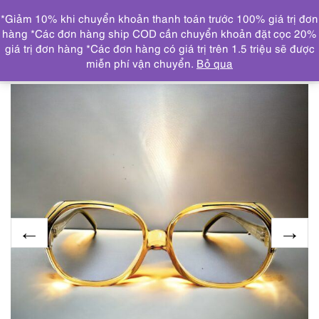
0
*Giảm 10% khi chuyển khoản thanh toán trước 100% giá trị đơn
DANH MỤC
hàng *Các đơn hàng ship COD cần chuyển khoản đặt cọc 20%
giá trị đơn hàng *Các đơn hàng có giá trị trên 1.5 triệu sẽ được
Trang chủ
THƯƠNG HIỆU NỔI BẬT
DIOR
5909-Kính
miễn phí vận chuyển.
Bỏ qua
trong nữ/Kính mát-Khá mới-DIOR 2035 eyeglasses