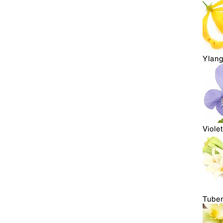
Ylang
Violet
Tube