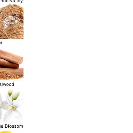
f-the-Valley
er
alwood
ge Blossom