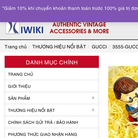
*Giảm 10% khi chuyển khoản thanh toán trước 100% giá trị đơn
Trang chủ
THƯƠNG HIỆU NỔI BẬT
GUCCI
3555-GUCCI
DANH MỤC CHÍNH
TRANG CHỦ
GIỚI THIỆU
SẢN PHẨM
THƯƠNG HIỆU NỔI BẬT
CHÍNH SÁCH GỬI TRẢ / BẢO HÀNH
PHƯƠNG THỨC GIAO NHẬN HÀNG