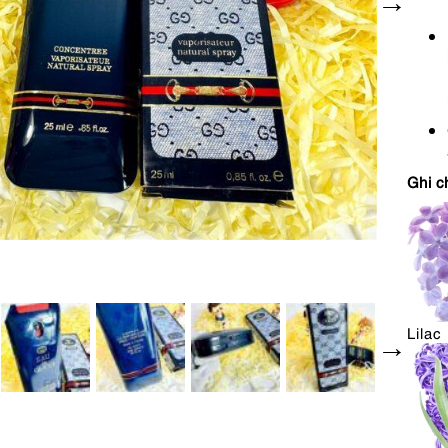
Ghi c
Lilac