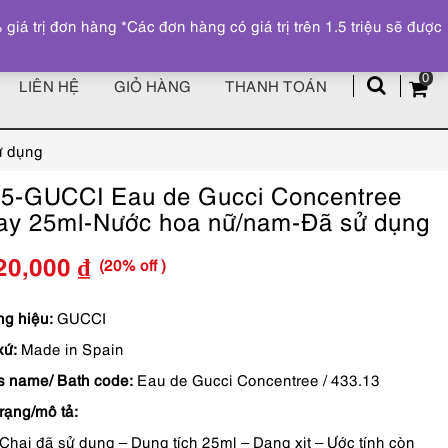
Đăng ký
Tài khoản
z
 trị đơn hàng *Các đơn hàng có giá trị trên 1.5 triệu sẽ được
0
LIÊN HỆ
GIỎ HÀNG
THANH TOÁN
ử dụng
5-GUCCI Eau de Gucci Concentree
ay 25ml-Nước hoa nữ/nam-Đã sử dụng
(20% off )
20,000
₫
Giá
Giá
gốc
hiện
g hiệu:
GUCCI
xứ:
Made in Spain
là:
tại
s name/ Bath code:
Eau de Gucci Concentree / 433.13
2,150,000 ₫.
là:
trạng/mô tả:
1,720,000 ₫.
Chai đã sử dụng – Dung tích 25ml – Dạng xịt – Ước tính còn