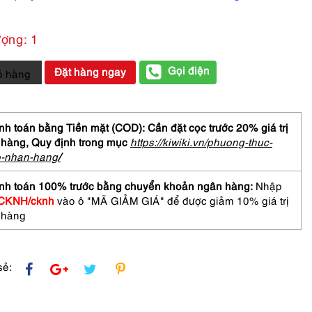
ượng: 1
Gọi điện
Đặt hàng ngay
ỏ hàng
I
h toán bằng Tiền mặt (COD): Cần đặt cọc trước 20% giá trị
ntree
 hàng,
Quy định trong mục
https://kiwiki.vn/phuong-thuc-
o-nhan-hang
/
nh toán 100% trước bằng chuyển khoản ngân hàng:
Nhập
CKNH/cknh
vào ô "MÃ GIẢM GIÁ" để được giảm 10% giá trị
m-
 hàng
sẻ: