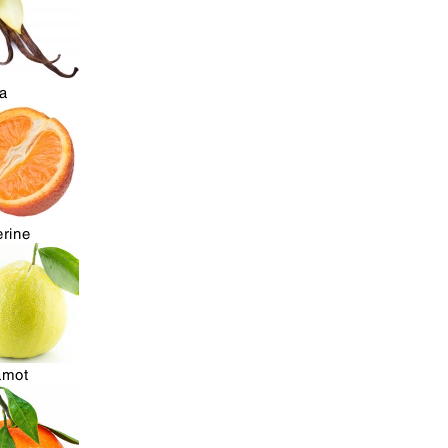
la
rine
amot