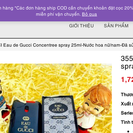
 hàng *Các đơn hàng ship COD cần chuyển khoản đặt cọc 20% giá
miễn phí vận chuyển.
Bỏ qua
GIỚI THIỆU
SẢN PHẨM
 Eau de Gucci Concentree spray 25ml-Nước hoa nữ/nam-Đã s
355
spr
1,7
Thươn
Xuất 
Serie
Tình 