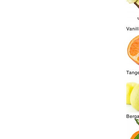
Vanil
Tange
Berg