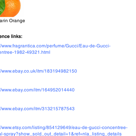
arin Orange
ence links:
://www.fragrantica.com/perfume/Gucci/Eau-de-Gucci-
ntree-1982-49321.html
://www.ebay.co.uk/itm/183194982150
://www.ebay.com/itm/164952014440
://www.ebay.com/itm/313215787543
://www.etsy.com/listing/854129649/eau-de-gucci-concentree-
al-spray?show_sold_out_detail=1&ref=nla_listing_details