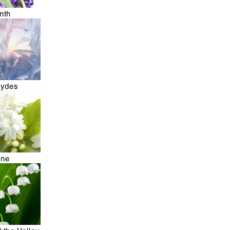
nth
hydes
ine