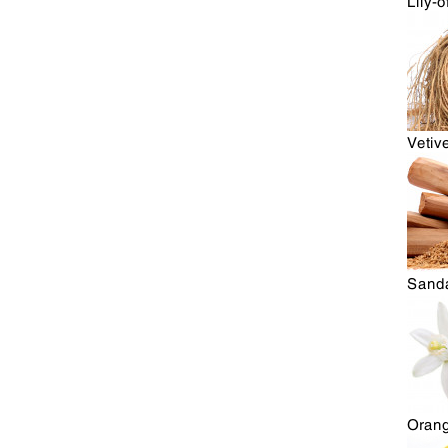
Lily-o
Vetiv
Sand
Oran