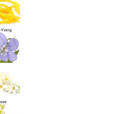
-Ylang
rose