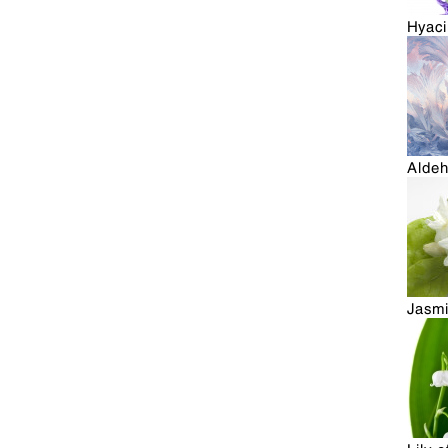
Hyaci
Alde
Jasm