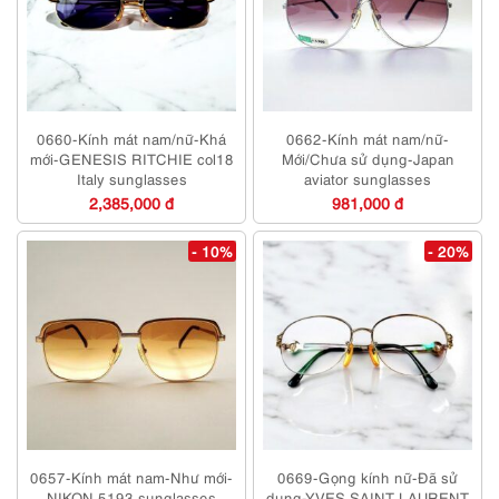
0660-Kính mát nam/nữ-Khá
0662-Kính mát nam/nữ-
mới-GENESIS RITCHIE col18
Mới/Chưa sử dụng-Japan
Italy sunglasses
aviator sunglasses
2,385,000 đ
981,000 đ
- 10%
- 20%
0657-Kính mát nam-Như mới-
0669-Gọng kính nữ-Đã sử
NIKON 5193 sunglasses
dụng-YVES SAINT LAURENT