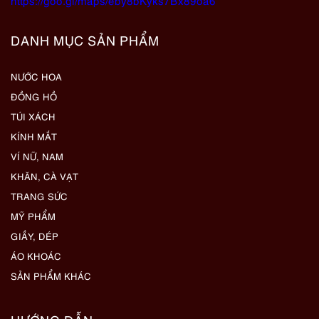
https://goo.gl/maps/eby8bKyks7Bx89oa6
DANH MỤC SẢN PHẨM
NƯỚC HOA
ĐỒNG HỒ
TÚI XÁCH
KÍNH MẮT
VÍ NỮ, NAM
KHĂN, CÀ VẠT
TRANG SỨC
MỸ PHẨM
GIẦY, DÉP
ÁO KHOÁC
SẢN PHẨM KHÁC