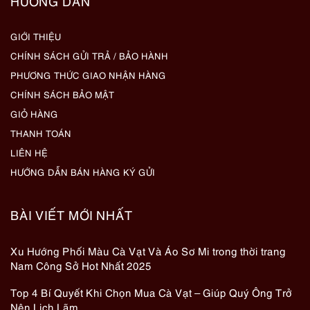
HƯỚNG DẪN
GIỚI THIỆU
CHÍNH SÁCH GỬI TRẢ / BẢO HÀNH
PHƯƠNG THỨC GIAO NHẬN HÀNG
CHÍNH SÁCH BẢO MẬT
GIỎ HÀNG
THANH TOÁN
LIÊN HỆ
HƯỚNG DẪN BÁN HÀNG KÝ GỬI
BÀI VIẾT MỚI NHẤT
Xu Hướng Phối Màu Cà Vạt Và Áo Sơ Mi trong thời trang
Nam Công Sở Hot Nhất 2025
Top 4 Bí Quyết Khi Chọn Mua Cà Vạt – Giúp Quý Ông Trở
Nên Lịch Lãm