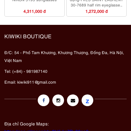
30-7689 half rim eyeglasses
frame
4,311,000 đ
1,272,000 đ
KIWIKI BOUTIQUE
Đ/C: 54 - Phố Tam Khương, Khương Thượng, Đống Đa, Hà Nội,
Việt Nam
Tel: (+84) - 981987140
Email:
kiwiki911@gmail.com
z
Địa chỉ Google Maps: