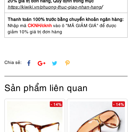
20% giá trị đơn hàng,
Quy định trong mục
https://kiwiki.vn/phuong-thuc-giao-nhan-hang
/
Thanh toán 100% trước bằng chuyển khoản ngân hàng:
Nhập mã
CKNH/cknh
vào ô "MÃ GIẢM GIÁ" để được
giảm 10% giá trị đơn hàng
Chia sẻ:
Sản phẩm liên quan
- 14%
- 14%