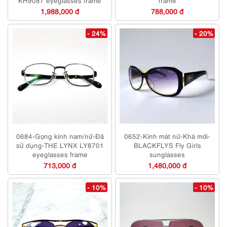
KH9087 eyeglasses frame
frame
1,988,000 đ
788,000 đ
- 24%
- 20%
0684-Gọng kính nam/nữ-Đã
0652-Kính mát nữ-Khá mới-
sử dụng-THE LYNX LY8701
BLACKFLYS Fly Girls
eyeglasses frame
sunglasses
713,000 đ
1,480,000 đ
- 10%
- 10%