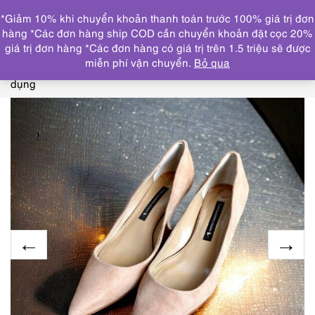
0
*Giảm 10% khi chuyển khoản thanh toán trước 100% giá trị đơn
DANH MỤC
hàng *Các đơn hàng ship COD cần chuyển khoản đặt cọc 20%
giá trị đơn hàng *Các đơn hàng có giá trị trên 1.5 triệu sẽ được
Trang chủ
GIẦY, DÉP
GIẦY DÉP NỮ
3955-Giầy nữ
miễn phí vận chuyển.
Bỏ qua
Size 37-TSURU by MARIKO OIKAWA heels-Khá mới/Ít sử
dụng