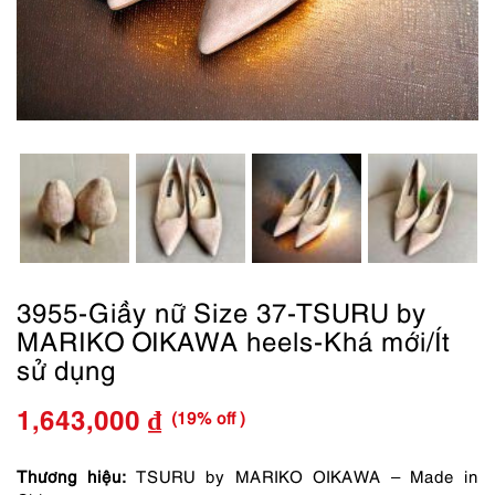
3955-Giầy nữ Size 37-TSURU by
MARIKO OIKAWA heels-Khá mới/Ít
sử dụng
(19% off )
1,643,000
₫
Giá
Giá
gốc
hiện
Thương hiệu:
TSURU by MARIKO OIKAWA – Made in