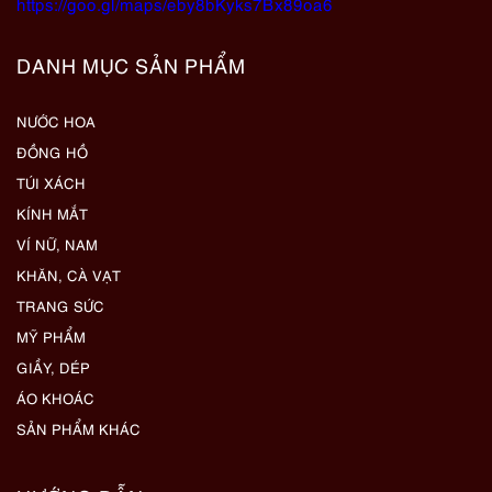
https://goo.gl/maps/eby8bKyks7Bx89oa6
DANH MỤC SẢN PHẨM
NƯỚC HOA
ĐỒNG HỒ
TÚI XÁCH
KÍNH MẮT
VÍ NỮ, NAM
KHĂN, CÀ VẠT
TRANG SỨC
MỸ PHẨM
GIẦY, DÉP
ÁO KHOÁC
SẢN PHẨM KHÁC