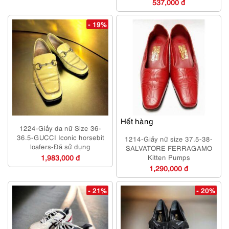
537,000 đ
- 19%
Hết hàng
1224-Giầy da nữ Size 36-
36.5-GUCCI Iconic horsebit
1214-Giầy nữ size 37.5-38-
loafers-Đã sử dụng
SALVATORE FERRAGAMO
1,983,000 đ
Kitten Pumps
1,290,000 đ
- 21%
- 20%