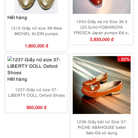
Hết hàng
1240-Giầy da nữ Size 36.5
(23.5cm)-YOSHINOYA
1212-Giầy nữ size 38-New
FRESCA Japan pumps-Đã sử
MICHEL KLEIN pumps
dụng/Khá mới
2,833,000 đ
1,800,000 đ
- 22%
Hết hàng
1237-Giầy nữ size 37-
LIBERTY DOLL Oxford Shoes
850,000 đ
1236-Giầy bệt nữ Size 37-
PICHE ABAHOUSE ballet
flats-Đã sử dụng