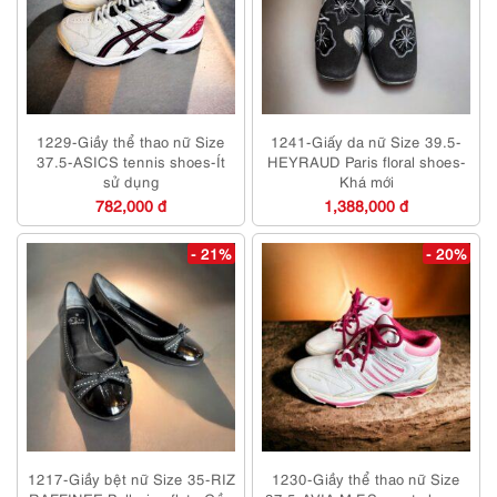
1229-Giầy thể thao nữ Size
1241-Giấy da nữ Size 39.5-
37.5-ASICS tennis shoes-Ít
HEYRAUD Paris floral shoes-
sử dụng
Khá mới
782,000 đ
1,388,000 đ
- 21%
- 20%
1217-Giầy bệt nữ Size 35-RIZ
1230-Giầy thể thao nữ Size