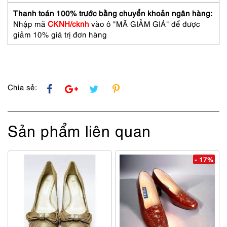
MARIKO
OIKAWA
Thanh toán 100% trước bằng chuyển khoản ngân hàng:
heels-
Nhập mã
CKNH/cknh
vào ô "MÃ GIẢM GIÁ" để được
Khá
giảm 10% giá trị đơn hàng
mới/
Ít
sử
dụng
số
Chia sẻ:
lượng
Sản phẩm liên quan
- 17%