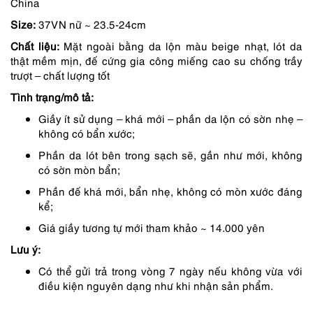
China
là:
tại
Size:
37VN nữ ~ 23.5-24cm
2,050,000 ₫.
là:
Chất liệu:
Mặt ngoài bằng da lộn màu beige nhạt, lót da
1,643,000 ₫.
thật mềm mịn, đế cứng gia công miếng cao su chống trầy
trượt – chất lượng tốt
Tình trạng/mô tả:
Giầy ít sử dụng – khá mới – phần da lộn có sờn nhẹ –
không có bẩn xước;
Phần da lót bên trong sạch sẽ, gần như mới, không
có sờn mòn bẩn;
Phần đế khá mới, bẩn nhẹ, không có mòn xước đáng
kể;
Giá giầy tương tự mới tham khảo ~ 14.000 yên
Lưu ý:
Có thể gửi trả trong vòng 7 ngày nếu không vừa với
điều kiện nguyên dạng như khi nhận sản phẩm.