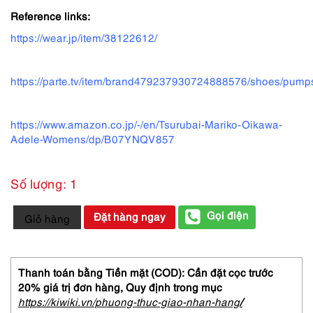
Reference links:
https://wear.jp/item/38122612/
https://parte.tv/item/brand479237930724888576/shoes/pu
https://www.amazon.co.jp/-/en/Tsurubai-Mariko-Oikawa-
Adele-Womens/dp/B07YNQV857
Số lượng: 1
3955-
Gọi điện
Đặt hàng ngay
Giỏ hàng
Giầy
nữ
Size
37-
Thanh toán bằng Tiền mặt (COD): Cần đặt cọc trước
TSURU
20% giá trị đơn hàng,
Quy định trong mục
by
https://kiwiki.vn/phuong-thuc-giao-nhan-hang
/