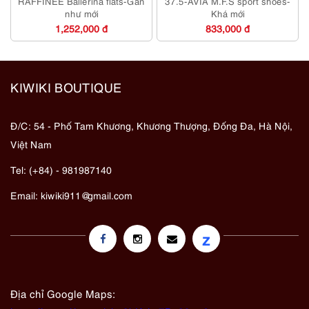
RAFFINEE Ballerina flats-Gần
37.5-AVIA M.F.S sport shoes-
như mới
Khá mới
1,252,000 đ
833,000 đ
KIWIKI BOUTIQUE
Đ/C: 54 - Phố Tam Khương, Khương Thượng, Đống Đa, Hà Nội,
Việt Nam
Tel: (+84) - 981987140
Email:
kiwiki911@gmail.com
z
Địa chỉ Google Maps: