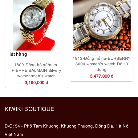
Hết hàng
1813-Đồng hồ nữ-BURBERRY
8000 women’s watch-Đã sử
1809-Đồng hồ nữ/nam-
dụng
PIERRE BALMAIN Silvery
women/men’s watch
3,477,000 đ
3,190,000 đ
KIWIKI BOUTIQUE
Đ/C: 54 - Phố Tam Khương, Khương Thượng, Đống Đa, Hà Nội,
Việt Nam