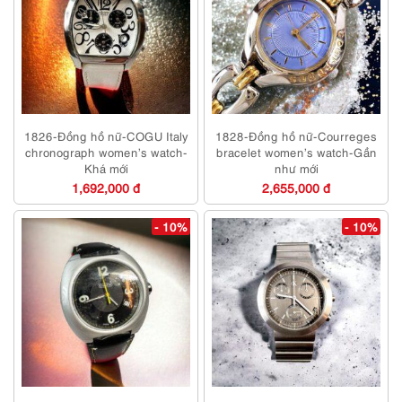
1826-Đồng hồ nữ-COGU Italy
1828-Đồng hồ nữ-Courreges
chronograph women’s watch-
bracelet women’s watch-Gần
Khá mới
như mới
1,692,000 đ
2,655,000 đ
- 10%
- 10%