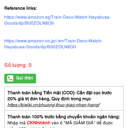
Reference links:
https://www.amazon.sg/Train-Deco-Watch-Hayabusa-
Goods/dp/B00ZOLN8O0
https://www.amazon.co.jp/-/en/Train-Deco-Watch-
Hayabusa-Goods/dp/B00ZOLN8O0
Số lượng: 0
Gọi điện
Thanh toán bằng Tiền mặt (COD): Cần đặt cọc trước
20% giá trị đơn hàng,
Quy định trong mục
https://kiwiki.vn/phuong-thuc-giao-nhan-hang
/
Thanh toán 100% trước bằng chuyển khoản ngân hàng:
Nhập mã
CKNH/cknh
vào ô "MÃ GIẢM GIÁ" để được