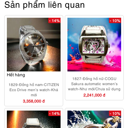
Sản phẩm liên quan
- 14%
- 10%
Hết hàng
1827-Đồng hồ nữ-COGU
Sakura automatic women’s
1829-Đồng hồ nam-CITIZEN
watch-Như mới/Chưa sử dụng
Eco Drive men’s watch-Khá
mới
2,241,000 đ
3,358,000 đ
- 14%
- 10%