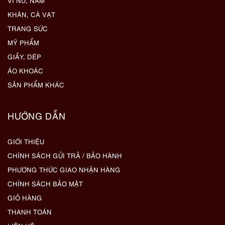
VÍ NỮ, NAM
KHĂN, CÀ VẠT
TRANG SỨC
MỸ PHẨM
GIẦY, DÉP
ÁO KHOÁC
SẢN PHẨM KHÁC
HƯỚNG DẪN
GIỚI THIỆU
CHÍNH SÁCH GỬI TRẢ / BẢO HÀNH
PHƯƠNG THỨC GIAO NHẬN HÀNG
CHÍNH SÁCH BẢO MẬT
GIỎ HÀNG
THANH TOÁN