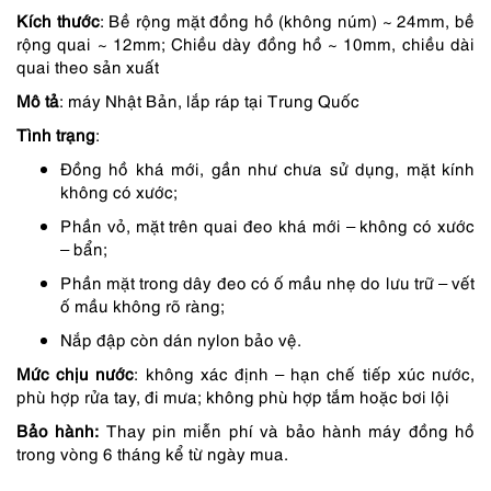
350,000 ₫.
là:
Kích thước
: Bề rộng mặt đồng hồ (không núm) ~ 24mm, bề
315,000 ₫.
rộng quai ~ 12mm; Chiều dày đồng hồ ~ 10mm, chiều dài
quai theo sản xuất
Mô tả
: máy Nhật Bản, lắp ráp tại Trung Quốc
Tình trạng
:
Đồng hồ khá mới, gần như chưa sử dụng, mặt kính
không có xước;
Phần vỏ, mặt trên quai đeo khá mới – không có xước
– bẩn;
Phần mặt trong dây đeo có ố mầu nhẹ do lưu trữ – vết
ố mầu không rõ ràng;
Nắp đập còn dán nylon bảo vệ.
Mức chịu nước
: không xác định – hạn chế tiếp xúc nước,
phù hợp rửa tay, đi mưa; không phù hợp tắm hoặc bơi lội
Bảo hành:
Thay pin miễn phí và bảo hành máy đồng hồ
trong vòng 6 tháng kể từ ngày mua.