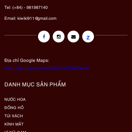
Tel: (+84) - 981987140
Email:
kiwiki911@gmail.com
z
Địa chỉ Google Maps:
https://goo.gl/maps/eby8bKyks7Bx89oa6
DANH MỤC SẢN PHẨM
NƯỚC HOA
ĐỒNG HỒ
TÚI XÁCH
KÍNH MẮT