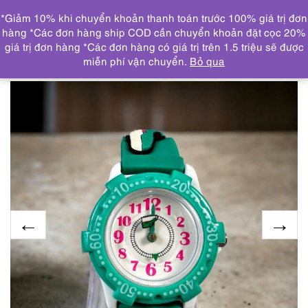
0
*Giảm 10% khi chuyển khoản thanh toán trước 100% giá trị đơn
DANH MỤC
hàng *Các đơn hàng ship COD cần chuyển khoản đặt cọc 20%
giá trị đơn hàng *Các đơn hàng có giá trị trên 1.5 triệu sẽ được
Trang chủ
ĐỒNG HỒ
2178-Đồng hồ trẻ em-
miễn phí vận chuyển.
Bỏ qua
HAJABUSA children’s watch-Gần như mới