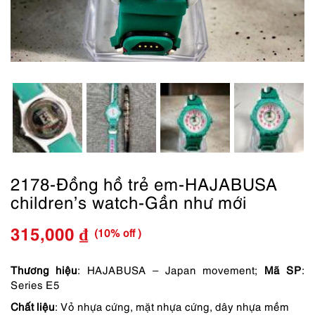
2178-Đồng hồ trẻ em-HAJABUSA
children’s watch-Gần như mới
(10% off )
315,000
₫
Giá
Giá
gốc
hiện
Thương hiệu
: HAJABUSA – Japan movement;
Mã SP
:
Series E5
là:
tại
Chất liệu
: Vỏ nhựa cứng, mặt nhựa cứng, dây nhựa mềm