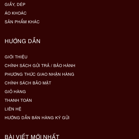
GIẦY, DÉP
ÁO KHOÁC
SẢN PHẨM KHÁC
HƯỚNG DẪN
GIỚI THIỆU
CHÍNH SÁCH GỬI TRẢ / BẢO HÀNH
PHƯƠNG THỨC GIAO NHẬN HÀNG
CHÍNH SÁCH BẢO MẬT
GIỎ HÀNG
THANH TOÁN
LIÊN HỆ
HƯỚNG DẪN BÁN HÀNG KÝ GỬI
BÀI VIẾT MỚI NHẤT