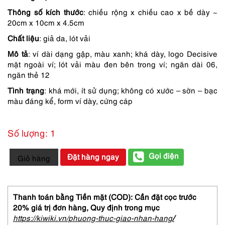
Thông số kích thước
: chiều rộng x chiều cao x bề dày ~
là:
tại
20cm x 10cm x 4.5cm
290,000 ₫.
là:
Chất liệu
: giả da, lót vải
232,000 ₫.
Mô tả
: ví dài dạng gập, màu xanh; khá dày, logo Decisive
mặt ngoài ví; lót vải màu đen bên trong ví; ngăn dài 06,
ngăn thẻ 12
Tình trạng
: khá mới, ít sử dụng; không có xước – sờn – bạc
màu đáng kể, form ví dày, cứng cáp
Số lượng: 1
1743-
Gọi điện
Đặt hàng ngay
Giỏ hàng
Ví
dài
nữ-
DECISIVE
Thanh toán bằng Tiền mặt (COD): Cần đặt cọc trước
synthetic
20% giá trị đơn hàng,
Quy định trong mục
leather
https://kiwiki.vn/phuong-thuc-giao-nhan-hang
/