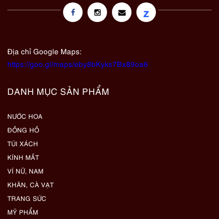
z
Địa chỉ Google Maps:
https://goo.gl/maps/eby8bKyks7Bx89oa6
DANH MỤC SẢN PHẨM
NƯỚC HOA
ĐỒNG HỒ
TÚI XÁCH
KÍNH MẮT
VÍ NỮ, NAM
KHĂN, CÀ VẠT
TRANG SỨC
MỸ PHẨM