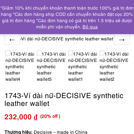
0
*Giảm 10% khi chuyển khoản thanh toán trước 100% giá trị đơn
DANH MỤC
hàng *Các đơn hàng ship COD cần chuyển khoản đặt cọc 20%
giá trị đơn hàng *Các đơn hàng có giá trị trên 1.5 triệu sẽ được
Trang chủ
TOÀN BỘ SẢN PHẨM
1743-Ví dài nữ-
miễn phí vận chuyển.
Bỏ qua
DECISIVE synthetic leather wallet
1743-Ví dài nữ-DECISIVE synthetic
leather wallet
(20% off )
232,000
₫
Giá
Giá
gốc
hiện
Thương hiệu
: Decisive – made in China