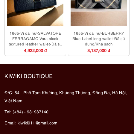
1665-Ví dài nữ-SALVATORE
1655-Ví dài nữ-BURBERRY
FERRAGAMO Vara black
Blue Label long wallet-Đã sử
textured leather wallet-Đã sử
dụng/Khá sạch
dụng/Khá mới
4,922,000 đ
3,137,000 đ
KIWIKI BOUTIQUE
Đ/C: 54 - Phố Tam Khương, Khương Thượng, Đống Đa, Hà Nội,
Việt Nam
Tel: (+84) - 981987140
Email:
kiwiki911@gmail.com