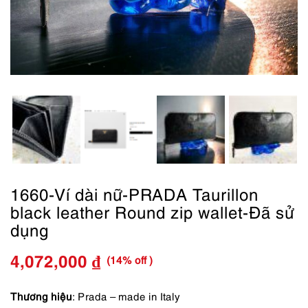
1660-Ví dài nữ-PRADA Taurillon
black leather Round zip wallet-Đã sử
dụng
(14% off )
4,072,000
₫
Giá
Giá
gốc
hiện
Thương hiệu
: Prada – made in Italy