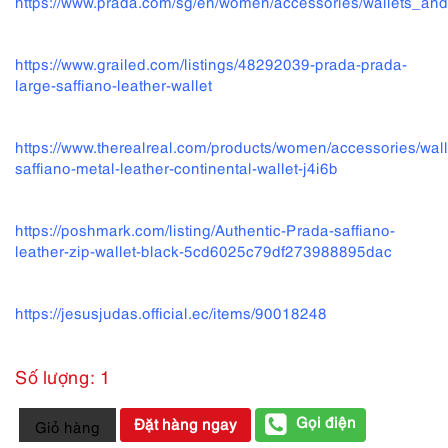
https://www.prada.com/sg/en/women/accessories/wallets_a
https://www.grailed.com/listings/48292039-prada-prada-
large-saffiano-leather-wallet
https://www.therealreal.com/products/women/accessories/wall
saffiano-metal-leather-continental-wallet-j4i6b
https://poshmark.com/listing/Authentic-Prada-saffiano-
leather-zip-wallet-black-5cd6025c79df273988895dac
https://jesusjudas.official.ec/items/90018248
Số lượng: 1
1660-
Gọi điện
Đặt hàng ngay
Giỏ hàng
Ví