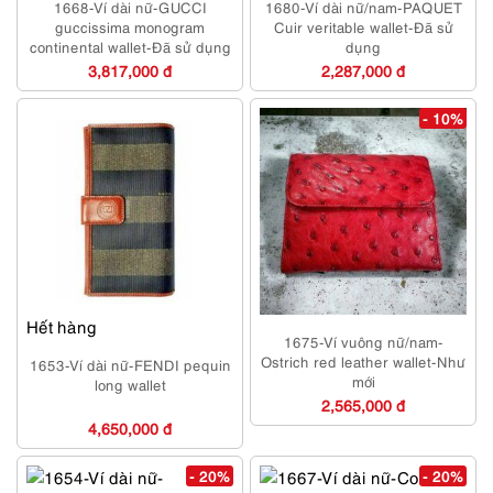
1668-Ví dài nữ-GUCCI
1680-Ví dài nữ/nam-PAQUET
guccissima monogram
Cuir veritable wallet-Đã sử
continental wallet-Đã sử dụng
dụng
3,817,000 đ
2,287,000 đ
- 10%
Hết hàng
1675-Ví vuông nữ/nam-
Ostrich red leather wallet-Như
1653-Ví dài nữ-FENDI pequin
mới
long wallet
2,565,000 đ
4,650,000 đ
- 20%
- 20%