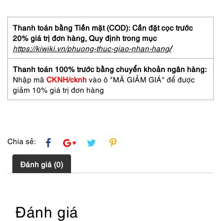
dài
nữ-
PRADA
Thanh toán bằng Tiền mặt (COD): Cần đặt cọc trước
Taurillon
20% giá trị đơn hàng,
Quy định trong mục
black
https://kiwiki.vn/phuong-thuc-giao-nhan-hang
/
leather
Round
Thanh toán 100% trước bằng chuyển khoản ngân hàng:
zip
Nhập mã
CKNH/cknh
vào ô "MÃ GIẢM GIÁ" để được
wallet-
giảm 10% giá trị đơn hàng
Đã
sử
dụng
số
lượng
Chia sẻ:
Đánh giá (0)
Đánh giá