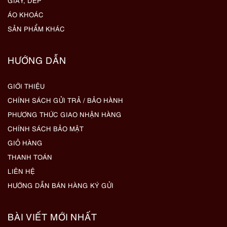
GIẦY, DÉP
ÁO KHOÁC
SẢN PHẨM KHÁC
HƯỚNG DẪN
GIỚI THIỆU
CHÍNH SÁCH GỬI TRẢ / BẢO HÀNH
PHƯƠNG THỨC GIAO NHẬN HÀNG
CHÍNH SÁCH BẢO MẬT
GIỎ HÀNG
THANH TOÁN
LIÊN HỆ
HƯỚNG DẪN BÁN HÀNG KÝ GỬI
BÀI VIẾT MỚI NHẤT