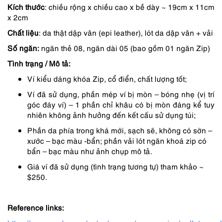
Kích thước
: chiều rộng x chiều cao x bề dày ~ 19cm x 11cm
là:
tại
x 2cm
4,790,000 ₫.
là:
Chất liệu
: da thật dập vân (epi leather), lót da dập vân + vải
4,072,000 ₫.
Số ngăn:
ngăn thẻ 08, ngăn dài 05 (bao gồm 01 ngăn Zip)
Tình trạng / Mô tả:
Ví kiểu dáng khóa Zip, cổ điển, chất lượng tốt;
Ví đã sử dụng, phần mép ví bị mòn – bóng nhẹ (vị trí
góc đáy ví) – 1 phần chỉ khâu có bị mòn đáng kể tuy
nhiên không ảnh hưởng đến kết cấu sử dụng túi;
Phần da phía trong khá mới, sạch sẽ, không có sờn –
xước – bạc màu -bẩn; phần vải lót ngăn khoá zip có
bẩn – bạc màu như ảnh chụp mô tả.
Giá ví đã sử dụng (tình trạng tương tự) tham khảo ~
$250.
Reference links: