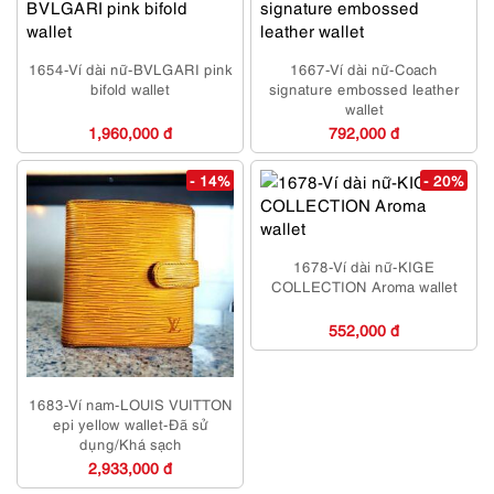
1654-Ví dài nữ-BVLGARI pink
1667-Ví dài nữ-Coach
bifold wallet
signature embossed leather
wallet
1,960,000 đ
792,000 đ
- 14%
- 20%
1678-Ví dài nữ-KIGE
COLLECTION Aroma wallet
552,000 đ
1683-Ví nam-LOUIS VUITTON
epi yellow wallet-Đã sử
dụng/Khá sạch
2,933,000 đ