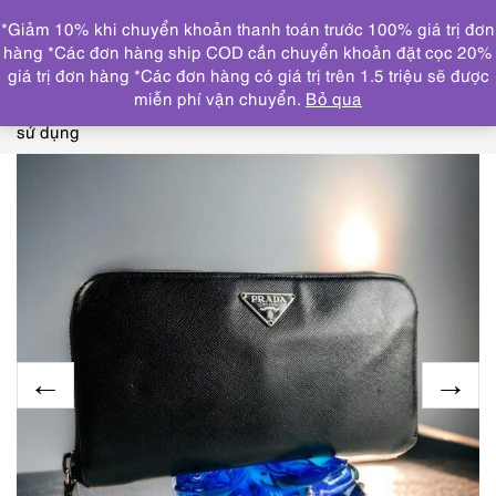
0
*Giảm 10% khi chuyển khoản thanh toán trước 100% giá trị đơn
DANH MỤC
hàng *Các đơn hàng ship COD cần chuyển khoản đặt cọc 20%
giá trị đơn hàng *Các đơn hàng có giá trị trên 1.5 triệu sẽ được
Trang chủ
THƯƠNG HIỆU NỔI BẬT
PRADA
1660-Ví
miễn phí vận chuyển.
Bỏ qua
dài nữ-PRADA Taurillon black leather Round zip wallet-Đã
sử dụng