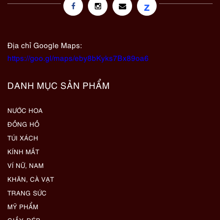
z
Địa chỉ Google Maps:
https://goo.gl/maps/eby8bKyks7Bx89oa6
DANH MỤC SẢN PHẨM
NƯỚC HOA
ĐỒNG HỒ
TÚI XÁCH
KÍNH MẮT
VÍ NỮ, NAM
KHĂN, CÀ VẠT
TRANG SỨC
MỸ PHẨM