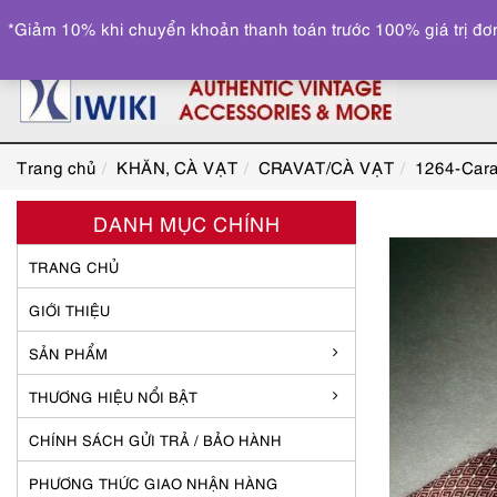
*Giảm 10% khi chuyển khoản thanh toán trước 100% giá trị đơn
Trang chủ
KHĂN, CÀ VẠT
CRAVAT/CÀ VẠT
1264-Cara
DANH MỤC CHÍNH
TRANG CHỦ
GIỚI THIỆU
SẢN PHẨM
THƯƠNG HIỆU NỔI BẬT
CHÍNH SÁCH GỬI TRẢ / BẢO HÀNH
PHƯƠNG THỨC GIAO NHẬN HÀNG