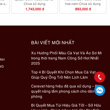
ưa sử
Chưa sử dụng
hoa nam-Chưa sử dụng
1,743,000 đ
893,000 đ
BÀI VIẾT MỚI NHẤT
Xu Hướng Phối Màu Cà Vạt Và Áo Sơ Mi
trong thời trang Nam Công Sở Hot Nhất
ÀNH
2025
NG
Top 4 Bí Quyết Khi Chọn Mua Cà Vạt –
Giúp Quý Ông Trở Nên Lịch Lãm
Caravat hàng hiệu đã qua sử dụng – Bí
quyết nâng tầm phong cách cho dân văn
phòng
Bí Quyết Mua Túi Hiệu Giá Tốt – Sở Hữu
Hàng Hiệu Chính Hãng Với Chi Phí Tiết