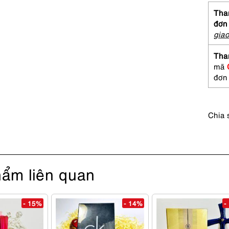
vinta
silk
Than
tie-
đơn
Khá
gia
mới
số
Tha
lượng
mã
đơn
Chia 
ẩm liên quan
- 15%
- 14%
-