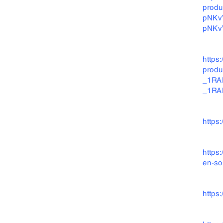
prod
pNKv
pNKv
https
prod
_1RA
_1RA
https
https
en-so
https