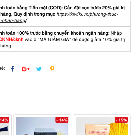
ge
h toán bằng Tiền mặt (COD): Cần đặt cọc trước 20% giá trị
 hàng,
Quy định trong mục
https://kiwiki.vn/phuong-thuc-
o-nhan-hang
/
nh toán 100% trước bằng chuyển khoản ngân hàng:
Nhập
CKNH/cknh
vào ô "MÃ GIẢM GIÁ" để được giảm 10% giá trị
 hàng
sẻ:
 14%
- 14%
- 15%