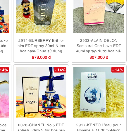
ouko
2914-BURBERRY Brit for
2933-ALAIN DELON
ước
him EDT spray 30ml-Nước
Samourai One Love EDT
ng
hoa nam-Chưa sử dụng
40ml spray-Nước hoa nữ-
Chưa sử dụng
978,000 đ
807,000 đ
 14%
- 14%
- 14%
olce
0078-CHANEL No 5 EDT
2917-KENZO L’eau pour
ume
splash 50ml-Nước hoa nữ-
Homme EDT 30ml-Nước