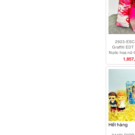
2923-ESC
Graffiti EDT
Nước hoa nữ-
1,857
Hết hàng
0449t-DIOR