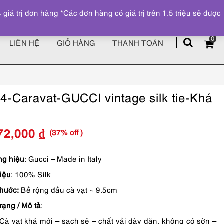
Đăng ký
Tài khoản
z
 trị đơn hàng *Các đơn hàng có giá trị trên 1.5 triệu sẽ được
0
LIÊN HỆ
GIỎ HÀNG
THANH TOÁN
4-Caravat-GUCCI vintage silk tie-Khá
(37% off )
72,000
₫
Giá
Giá
gốc
hiện
g hiệu
: Gucci – Made in Italy
liệu
: 100% Silk
là:
tại
thước:
Bề rộng đầu cà vạt ~ 9.5cm
2,190,000 ₫.
là:
rạng / Mô tả
:
1,372,000 ₫.
Cà vạt khá mới – sạch sẽ – chất vải dày dặn, không có sờn –