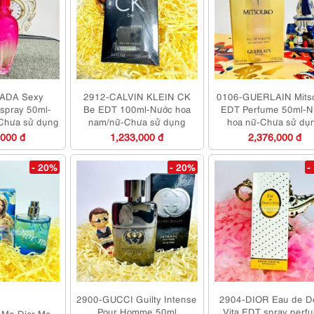
ADA Sexy
2912-CALVIN KLEIN CK
0106-GUERLAIN Mits
 spray 50ml-
Be EDT 100ml-Nước hoa
EDT Perfume 50ml-N
Chưa sử dụng
nam/nữ-Chưa sử dụng
hoa nữ-Chưa sử dụ
,000 đ
1,233,000 đ
2,376,000 đ
- 20%
- 20%
-
2900-GUCCI Guilty Intense
2904-DIOR Eau de D
Pour Homme 50ml
Vita EDT spray perf
 Me Dior Me