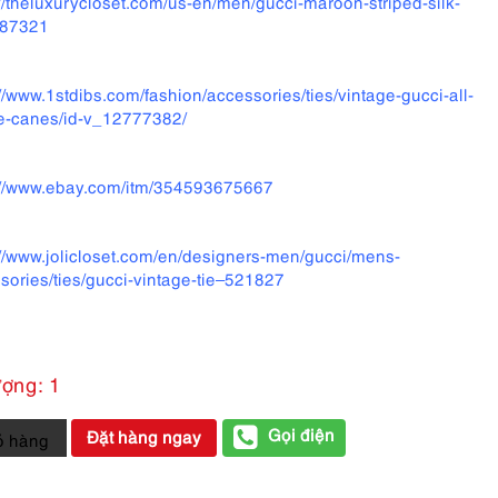
://theluxurycloset.com/us-en/men/gucci-maroon-striped-silk-
587321
://www.1stdibs.com/fashion/accessories/ties/vintage-gucci-all-
tie-canes/id-v_12777382/
://www.ebay.com/itm/354593675667
://www.jolicloset.com/en/designers-men/gucci/mens-
sories/ties/gucci-vintage-tie–521827
ượng: 1
Gọi điện
Đặt hàng ngay
ỏ hàng
at-
I