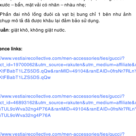
xước – bẩn, mặt vải có nhăn – nhàu nhẹ;
Phần đai nhỏ lồng đuôi cà vạt bị bung chỉ 1 bên như ảnh
chụp mô tả đã được khâu lại đảm bảo sử dụng.
quản
: giặt khô, không giặt nước.
ence links:
://www.vestiairecollective.com/men-accessories/ties/gucci/?
uct_id=19700062&utm_source=rakuten&utm_medium=affiliat
KtFBabT1LZS5DS.qQw&ranMID=49104&ranEAID=0frsNr7RLnY&
KtFBabT1LZS5DS.qQw
://www.vestiairecollective.com/men-accessories/ties/gucci/?
uct_id=46893162&utm_source=rakuten&utm_medium=affiliat
uTUL9oWva32ng4P76A&ranMID=49104&ranEAID=0frsNr7RLnY&
uTUL9oWva32ng4P76A
://www.vestiairecollective.com/men-accessories/ties/gucci/?