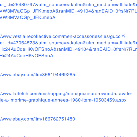
uct_id=25480797&utm_source=rakuten&utm_medium=affiliat
VW3MVaOGp_JFK.mepA&ranMID=49104&ranEAID=0frsNr7RLnY
VW3MVaOGp_JFK.mepA
://www.vestiairecollective.com/men-accessories/ties/gucci/?
uct_id=47064523&utm_source=rakuten&utm_medium=affiliat
Hx24AuCqeHKvOFSnoA&ranMID=49104&ranEAID=0frsNr7RLnY
Hx24AuCqeHKvOFSnoA
://www.ebay.com/itm/356194469285
://www.farfetch.com/in/shopping/men/gucci-pre-owned-cravate-
ie-a-imprime-graphique-annees-1980-item-19503459.aspx
://www.ebay.com/itm/186762751480