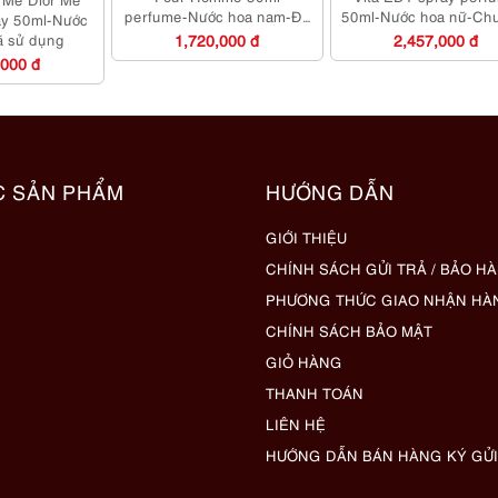
perfume-Nước hoa nam-Đã
50ml-Nước hoa nữ-Ch
ay 50ml-Nước
sử dụng
dụng
ã sử dụng
1,720,000 đ
2,457,000 đ
,000 đ
C SẢN PHẨM
HƯỚNG DẪN
GIỚI THIỆU
CHÍNH SÁCH GỬI TRẢ / BẢO H
PHƯƠNG THỨC GIAO NHẬN HÀ
CHÍNH SÁCH BẢO MẬT
GIỎ HÀNG
THANH TOÁN
LIÊN HỆ
HƯỚNG DẪN BÁN HÀNG KÝ GỬI