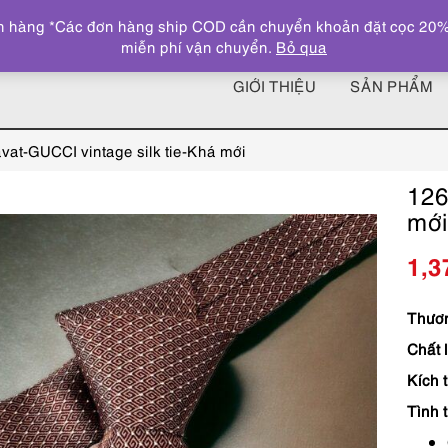
 hàng *Các đơn hàng ship COD cần chuyển khoản đặt cọc 20% giá
miễn phí vận chuyển.
Bỏ qua
GIỚI THIỆU
SẢN PHẨM
vat-GUCCI vintage silk tie-Khá mới
126
mới
1,3
Thươn
Chất 
Kích 
Tình t