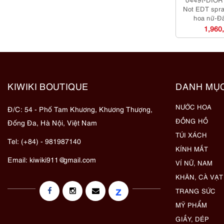
Not EDT spr
hoa nữ-Đ
1,960
KIWIKI BOUTIQUE
DANH MỤ
NƯỚC HOA
Đ/C: 54 - Phố Tam Khương, Khương Thượng,
ĐỒNG HỒ
Đống Đa, Hà Nội, Việt Nam
TÚI XÁCH
Tel: (+84) - 981987140
KÍNH MẮT
Email:
kiwiki911@gmail.com
VÍ NỮ, NAM
KHĂN, CÀ VẠT
z
TRANG SỨC
MỸ PHẨM
GIẦY, DÉP