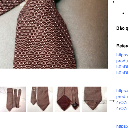
Bảo 
Refer
https
prod
h0hD
h0hD
https
prod
4rO7
4rO7
https