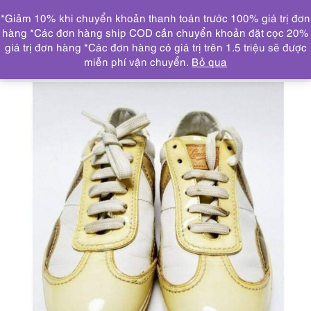
0
*Giảm 10% khi chuyển khoản thanh toán trước 100% giá trị đơn
DANH MỤC
hàng *Các đơn hàng ship COD cần chuyển khoản đặt cọc 20%
giá trị đơn hàng *Các đơn hàng có giá trị trên 1.5 triệu sẽ được
Trang chủ
GIẦY, DÉP
1225-Giầy nữ size 36-LOUIS
miễn phí vận chuyển.
Bỏ qua
VUITTON Noumea Sneakers