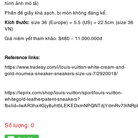
hình ảnh mô tả)
Phần đế giầy khá sạch, bị mòn không đáng kể.
Kích thước:
size 36 (Europe) = 5.5 (US) = 22.5cm (size 36
VN)
Giá niêm yết tham khảo: $480 ~ 11.000.000đ
Reference links:
https://www.tradesy.com/i/louis-vuitton-white-cream-and-
gold-noumea-sneaker-sneakers-size-us-7/2920018/
https://leprix.com/shop/louis-vuitton/sport/louis-vuitton-
whitegold-leatherpatent-sneakers?
fbclid=IwAR3hxrtGjy8uht5LEKEDxmNPQNTdjYdmRv73iNR
Số lượng: 0