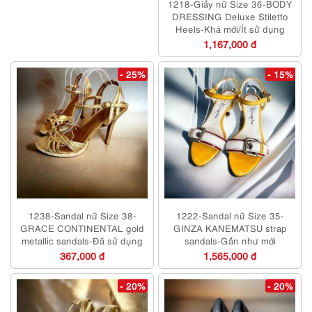
1218-Giầy nữ Size 36-BODY
DRESSING Deluxe Stiletto
Heels-Khá mới/Ít sử dụng
1,167,000 đ
- 25%
- 15%
1238-Sandal nữ Size 38-
1222-Sandal nữ Size 35-
GRACE CONTINENTAL gold
GINZA KANEMATSU strap
metallic sandals-Đã sử dụng
sandals-Gần như mới
367,000 đ
1,565,000 đ
- 20%
- 20%