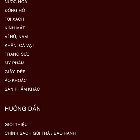
NƯỚC HOA
ĐỒNG HỒ
TÚI XÁCH
KÍNH MẮT
VÍ NỮ, NAM
KHĂN, CÀ VẠT
TRANG SỨC
MỸ PHẨM
GIẦY, DÉP
ÁO KHOÁC
SẢN PHẨM KHÁC
HƯỚNG DẪN
GIỚI THIỆU
CHÍNH SÁCH GỬI TRẢ / BẢO HÀNH