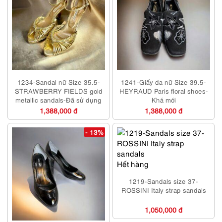
1234-Sandal nữ Size 35.5-
1241-Giấy da nữ Size 39.5-
STRAWBERRY FIELDS gold
HEYRAUD Paris floral shoes-
metallic sandals-Đã sử dụng
Khá mới
1,388,000 đ
1,388,000 đ
- 13%
Hết hàng
1219-Sandals size 37-
ROSSINI Italy strap sandals
1,050,000 đ