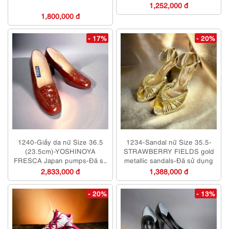
1,252,000 đ
1,800,000 đ
- 17%
- 20%
1240-Giầy da nữ Size 36.5
1234-Sandal nữ Size 35.5-
(23.5cm)-YOSHINOYA
STRAWBERRY FIELDS gold
FRESCA Japan pumps-Đã sử
metallic sandals-Đã sử dụng
dụng/Khá mới
2,833,000 đ
1,388,000 đ
- 20%
- 13%