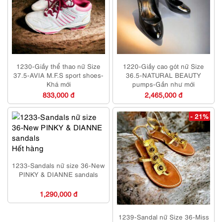
1230-Giầy thể thao nữ Size
1220-Giầy cao gót nữ Size
37.5-AVIA M.F.S sport shoes-
36.5-NATURAL BEAUTY
Khá mới
pumps-Gần như mới
833,000 đ
2,465,000 đ
- 21%
Hết hàng
1233-Sandals nữ size 36-New
PINKY & DIANNE sandals
1,290,000 đ
1239-Sandal nữ Size 36-Miss