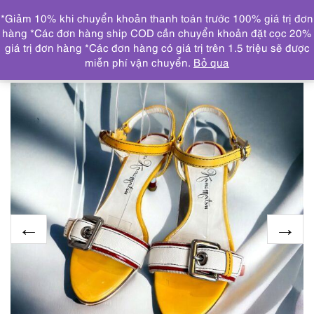
0
*Giảm 10% khi chuyển khoản thanh toán trước 100% giá trị đơn
DANH MỤC
hàng *Các đơn hàng ship COD cần chuyển khoản đặt cọc 20%
giá trị đơn hàng *Các đơn hàng có giá trị trên 1.5 triệu sẽ được
Trang chủ
GIẦY, DÉP
1222-Sandal nữ Size 35-GINZA
miễn phí vận chuyển.
Bỏ qua
KANEMATSU strap sandals-Gần như mới