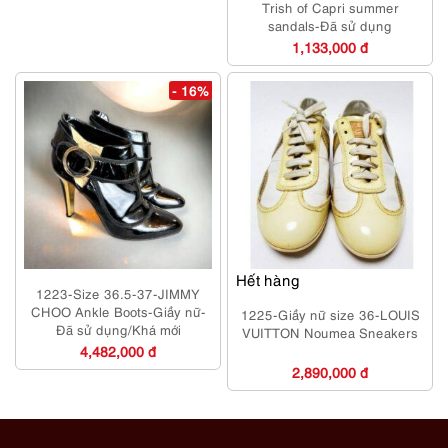
Trish of Capri summer
sandals-Đã sử dụng
1,133,000 đ
- 16%
Hết hàng
1223-Size 36.5-37-JIMMY
CHOO Ankle Boots-Giầy nữ-
1225-Giầy nữ size 36-LOUIS
Đã sử dụng/Khá mới
VUITTON Noumea Sneakers
4,482,000 đ
2,890,000 đ