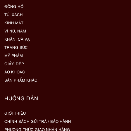
ĐỒNG HỒ
TÚI XÁCH
KÍNH MẮT
VÍ NỮ, NAM
KHĂN, CÀ VẠT
TRANG SỨC
MỸ PHẨM
GIẦY, DÉP
ÁO KHOÁC
SẢN PHẨM KHÁC
HƯỚNG DẪN
GIỚI THIỆU
CHÍNH SÁCH GỬI TRẢ / BẢO HÀNH
PHƯƠNG THỨC GIAO NHẬN HÀNG