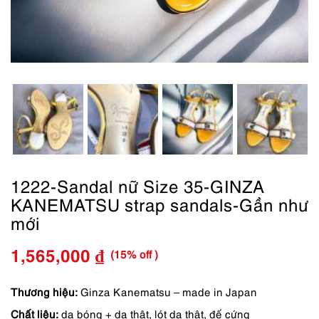
1222-Sandal nữ Size 35-GINZA
KANEMATSU strap sandals-Gần như
mới
(15% off )
1,565,000
₫
Giá
Giá
gốc
hiện
Thương hiệu:
Ginza Kanematsu – made in Japan
Chất liệu:
da bóng + da thật, lót da thật, đế cứng
là:
tại