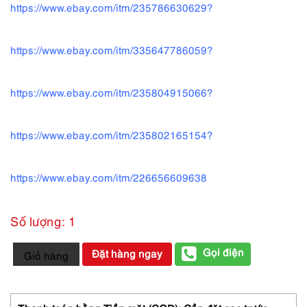
https://www.ebay.com/itm/235786630629?
https://www.ebay.com/itm/335647786059?
https://www.ebay.com/itm/235804915066?
https://www.ebay.com/itm/235802165154?
https://www.ebay.com/itm/226656609638
Số lượng: 1
1222-
Gọi điện
Đặt hàng ngay
Giỏ hàng
Sandal
nữ
Size
35-