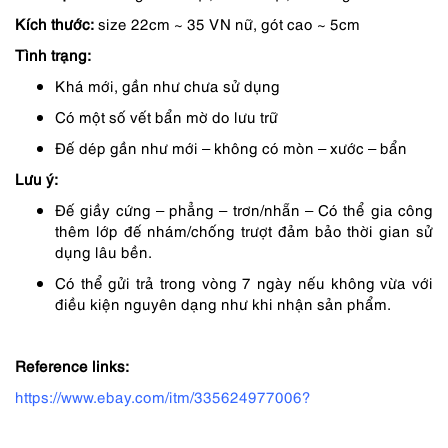
Kích thước:
size 22cm ~ 35 VN nữ, gót cao ~ 5cm
1,850,000 ₫.
là:
Tình trạng:
1,565,000 ₫.
Khá mới, gần như chưa sử dụng
Có một số vết bẩn mờ do lưu trữ
Đế dép gần như mới – không có mòn – xước – bẩn
Lưu ý:
Đế giầy cứng – phẳng – trơn/nhẵn – Có thể gia công
thêm lớp đế nhám/chống trượt đảm bảo thời gian sử
dụng lâu bền.
Có thể gửi trả trong vòng 7 ngày nếu không vừa với
điều kiện nguyên dạng như khi nhận sản phẩm.
Reference links:
https://www.ebay.com/itm/335624977006?