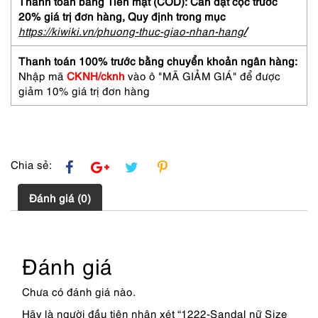
Thanh toán bằng Tiền mặt (COD): Cần đặt cọc trước
GINZA
20% giá trị đơn hàng,
Quy định trong mục
KANEMATSU
https://kiwiki.vn/phuong-thuc-giao-nhan-hang
/
strap
sandals-
Thanh toán 100% trước bằng chuyển khoản ngân hàng:
Gần
Nhập mã
CKNH/cknh
vào ô "MÃ GIẢM GIÁ" để được
như
giảm 10% giá trị đơn hàng
mới
số
lượng
Chia sẻ:
Đánh giá (0)
Đánh giá
Chưa có đánh giá nào.
Hãy là người đầu tiên nhận xét “1222-Sandal nữ Size