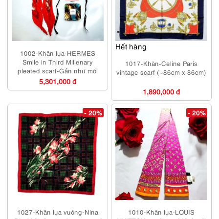
Hết hàng
1002-Khăn lụa-HERMES
Smile in Third Millenary
1017-Khăn-Celine Paris
pleated scarf-Gần như mới
vintage scarf (~86cm x 86cm)
5,301,000 đ
1,890,000 đ
- 20%
- 20%
1027-Khăn lụa vuông-Nina
1010-Khăn lụa-LOUIS