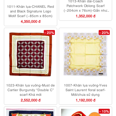
1013-Khăn dài-Coach
Patchwork Oblong Scarf
1011-Khăn lụa-CHANEL Red
(~204cm x 76cm)-Gần như
and Black Signature Logo
mới
Motif Scarf (~85cm x 85cm)
1,352,000 đ
4,350,000 đ
- 20%
- 20%
1023-Khăn lụa vuông-Must de
1007-Khăn lụa vuông-Yves
Cartier Burgundy “Double C”
Saint Laurent floral scarf-
scarf-Khá mới
Mới/chưa sử dụng
2,552,000 đ
1,192,000 đ
- 10%