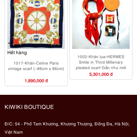
Hết hàng
1002-Khăn lụa-HERMES
Smile in Third Millenary
1017-Khăn-Celine Paris
pleated scarf-Gần như mới
vintage scarf (~86cm x 86cm)
5,301,000 đ
1,890,000 đ
KIWIKI BOUTIQUE
Đ/C: 54 - Phố Tam Khương, Khương Thượng, Đống Đa, Hà Nội,
Việt Nam