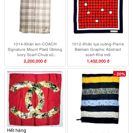
1014-Khăn len-COACH
1012-Khăn lụa vuông-Pierre
Signature Mount Plaid Oblong
Balmain Graphic Abstract
Ivory Scarf-Chưa sử
scarf-Khá mới
dụng/Như mới
2,200,000 đ
1,432,000 đ
- 20%
Hết hàng