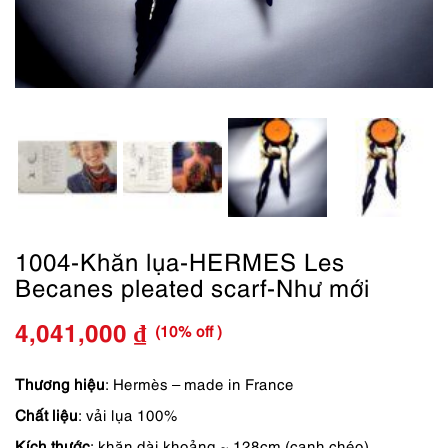
1004-Khăn lụa-HERMES Les
Becanes pleated scarf-Như mới
(10% off )
4,041,000
₫
Giá
Giá
gốc
hiện
Thương hiệu
: Hermès – made in France
Chất liệu
: vải lụa 100%
là:
tại
Kích thước
: khăn dài khoảng ~ 128cm (cạnh chéo)