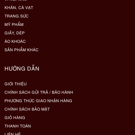
KHĂN, CÀ VẠT
TRANG SỨC
MỸ PHẨM
GIẦY, DÉP
ÁO KHOÁC
SẢN PHẨM KHÁC
HƯỚNG DẪN
GIỚI THIỆU
CHÍNH SÁCH GỬI TRẢ / BẢO HÀNH
PHƯƠNG THỨC GIAO NHẬN HÀNG
CHÍNH SÁCH BẢO MẬT
GIỎ HÀNG
THANH TOÁN
LIÊN HỆ