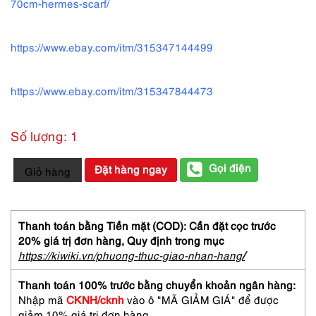
70cm-hermes-scarf/
https://www.ebay.com/itm/315347144499
https://www.ebay.com/itm/315347844473
Số lượng: 1
1004-
Gọi điện
Đặt hàng ngay
Giỏ hàng
Khăn
lụa-
HERMES
Les
Thanh toán bằng Tiền mặt (COD): Cần đặt cọc trước
Becanes
20% giá trị đơn hàng,
Quy định trong mục
pleated
https://kiwiki.vn/phuong-thuc-giao-nhan-hang
/
scarf-
Như
Thanh toán 100% trước bằng chuyển khoản ngân hàng:
mới
Nhập mã
CKNH/cknh
vào ô "MÃ GIẢM GIÁ" để được
số
giảm 10% giá trị đơn hàng