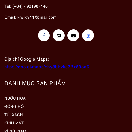
Tel: (+84) - 981987140
Email:
kiwiki911@gmail.com
z
Địa chỉ Google Maps:
https://goo.gl/maps/eby8bKyks7Bx89oa6
DANH MỤC SẢN PHẨM
NƯỚC HOA
ĐỒNG HỒ
TÚI XÁCH
KÍNH MẮT
VÍ NỮ, NAM