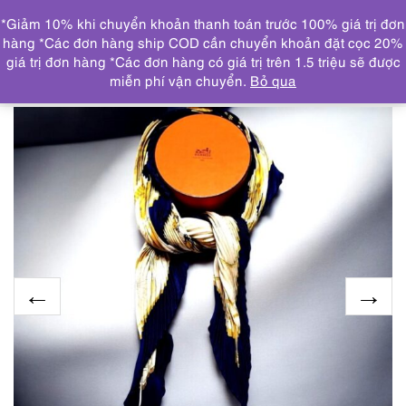
0
*Giảm 10% khi chuyển khoản thanh toán trước 100% giá trị đơn
DANH MỤC
hàng *Các đơn hàng ship COD cần chuyển khoản đặt cọc 20%
giá trị đơn hàng *Các đơn hàng có giá trị trên 1.5 triệu sẽ được
Trang chủ
THƯƠNG HIỆU NỔI BẬT
HERMES
1004-
miễn phí vận chuyển.
Bỏ qua
Khăn lụa-HERMES Les Becanes pleated scarf-Như mới