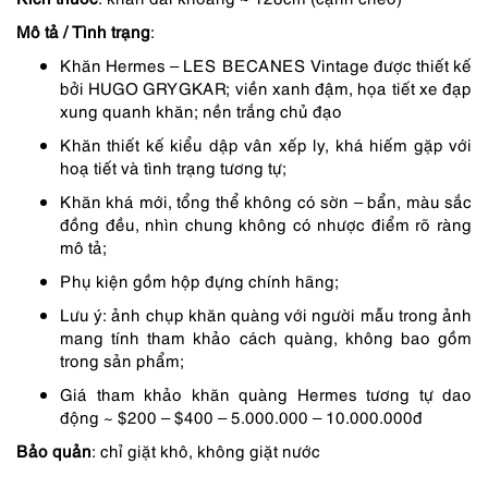
4,490,000 ₫.
là:
Mô tả / Tình trạng
:
4,041,000 ₫.
Khăn Hermes – LES BECANES Vintage được thiết kế
bởi HUGO GRYGKAR; viền xanh đậm, họa tiết xe đạp
xung quanh khăn; nền trắng chủ đạo
Khăn thiết kế kiểu dập vân xếp ly, khá hiếm gặp với
hoạ tiết và tình trạng tương tự;
Khăn khá mới, tổng thể không có sờn – bẩn, màu sắc
đồng đều, nhìn chung không có nhược điểm rõ ràng
mô tả;
Phụ kiện gồm hộp đựng chính hãng;
Lưu ý: ảnh chụp khăn quàng với người mẫu trong ảnh
mang tính tham khảo cách quàng, không bao gồm
trong sản phẩm;
Giá tham khảo khăn quàng Hermes tương tự dao
động ~ $200 – $400 – 5.000.000 – 10.000.000đ
Bảo quản
: chỉ giặt khô, không giặt nước