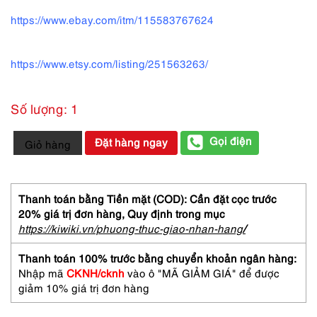
https://www.ebay.com/itm/115583767624
https://www.etsy.com/listing/251563263/
Số lượng: 1
0416-
Gọi điện
Đặt hàng ngay
Giỏ hàng
DIOR
Poison
EDT
Vaporisateur
Thanh toán bằng Tiền mặt (COD): Cần đặt cọc trước
50ml-
20% giá trị đơn hàng,
Quy định trong mục
Nước
https://kiwiki.vn/phuong-thuc-giao-nhan-hang
/
hoa
nữ-
Thanh toán 100% trước bằng chuyển khoản ngân hàng:
Đã
Nhập mã
CKNH/cknh
vào ô "MÃ GIẢM GIÁ" để được
sử
giảm 10% giá trị đơn hàng
dụng
số