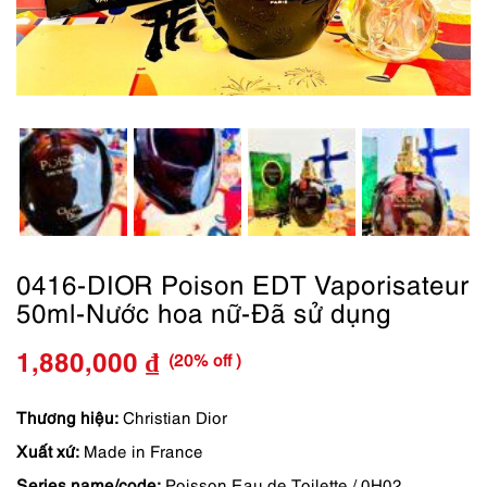
0416-DIOR Poison EDT Vaporisateur
50ml-Nước hoa nữ-Đã sử dụng
(20% off )
1,880,000
₫
Giá
Giá
gốc
hiện
Thương hiệu:
Christian Dior
Xuất xứ:
Made in France
là:
tại
Series name/code:
Poisson Eau de Toilette / 0H02