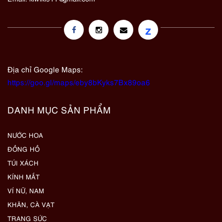
z
Địa chỉ Google Maps:
https://goo.gl/maps/eby8bKyks7Bx89oa6
DANH MỤC SẢN PHẨM
NƯỚC HOA
ĐỒNG HỒ
TÚI XÁCH
KÍNH MẮT
VÍ NỮ, NAM
KHĂN, CÀ VẠT
TRANG SỨC