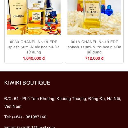
0030-CHANEL No 19 EDP
0018-CHANEL No 19 EDT
splash 50ml-Nước hoa nữ-Đã
splash 118ml-Nước hoa nữ-Đã
sử dụng
sử dụng
1,640,000 đ
712,000 đ
KIWIKI BOUTIQUE
Đ/C: 54 - Phố Tam Khương, Khương Thượng, Đống Đa, Hà Nội,
Việt Nam
Tel: (+84) - 981987140
Email:
kiwiki911@gmail.com