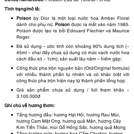
2,350,000 ₫.
là:
Tình trạng/mô tả:
1,880,000 ₫.
Poison
by Dior là một loại nước hoa Amber Floral
dành cho phụ nữ.
Poison
được ra mắt vào năm 1985.
Poison được tạo ra bởi Edouard Flechier và Maurice
Roger.
Đã sử dụng – ước tính còn khoảng 90% dung tích (~
45ml – chai đầy chưa sử dụng có mức vạch nước hoa
cách đầu xịt ~ 1cm); sản xuất lâu năm – hiếm gặp;
Công thức pha trộn nguyên bản (Old/Original formula)
với nhiều thành phần tự nhiên và có khác biệt với
công thức pha trộn hiện nay từ thành phần tổng hợp.
Giá sản phẩm chưa sử dụng / full tham khảo ~
3.100.000đ
Ghi chú về hương thơm:
Tầng hương đầu: hương Hạt Hồi, hương Rau Mùi,
hương Cam Mật Ong, hương quả Mận, hương Cây
Kim Tiền Thảo, mùi Gỗ Hồng Sắc, hương quả Mọng
Tầng hương giữa: hương hoa Cẩm Chướng, hương