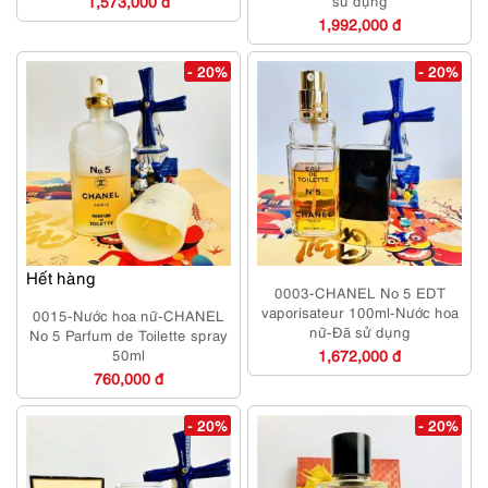
1,573,000 đ
sử dụng
1,992,000 đ
- 20%
- 20%
Hết hàng
0003-CHANEL No 5 EDT
vaporisateur 100ml-Nước hoa
0015-Nước hoa nữ-CHANEL
nữ-Đã sử dụng
No 5 Parfum de Toilette spray
50ml
1,672,000 đ
760,000 đ
- 20%
- 20%