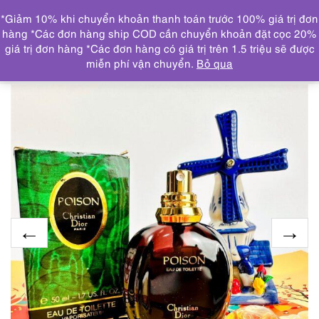
0
*Giảm 10% khi chuyển khoản thanh toán trước 100% giá trị đơn
DANH MỤC
hàng *Các đơn hàng ship COD cần chuyển khoản đặt cọc 20%
giá trị đơn hàng *Các đơn hàng có giá trị trên 1.5 triệu sẽ được
Trang chủ
THƯƠNG HIỆU NỔI BẬT
DIOR
0416-DIOR
miễn phí vận chuyển.
Bỏ qua
Poison EDT Vaporisateur 50ml-Nước hoa nữ-Đã sử dụng