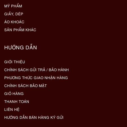
MỸ PHẨM
GIẦY, DÉP
ÁO KHOÁC
SẢN PHẨM KHÁC
HƯỚNG DẪN
GIỚI THIỆU
CHÍNH SÁCH GỬI TRẢ / BẢO HÀNH
PHƯƠNG THỨC GIAO NHẬN HÀNG
CHÍNH SÁCH BẢO MẬT
GIỎ HÀNG
THANH TOÁN
LIÊN HỆ
HƯỚNG DẪN BÁN HÀNG KÝ GỬI