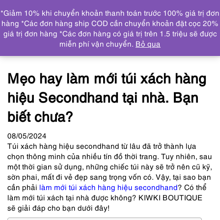
0
*Giảm 10% khi chuyển khoản thanh toán trước 100% giá trị đơn
DANH MỤC
hàng *Các đơn hàng ship COD cần chuyển khoản đặt cọc 20%
giá trị đơn hàng *Các đơn hàng có giá trị trên 1.5 triệu sẽ được
Trang chủ
Tin tức
Mẹo hay làm mới túi xách hàng hiệu
miễn phí vận chuyển.
Bỏ qua
Secondhand tại nhà. Bạn biết chưa?
Mẹo hay làm mới túi xách hàng
hiệu Secondhand tại nhà. Bạn
biết chưa?
08
/05
/2024
Túi xách hàng hiệu secondhand từ lâu đã trở thành lựa
chọn thông minh của nhiều tín đồ thời trang. Tuy nhiên, sau
một thời gian sử dụng, những chiếc túi này sẽ trở nên cũ kỹ,
sờn phai, mất đi vẻ đẹp sang trọng vốn có. Vậy, tại sao bạn
cần phải
làm mới túi xách hàng hiệu secondhand
? Có thể
làm mới túi xách tại nhà được không? KIWKI BOUTIQUE
sẽ giải đáp cho bạn dưới đây!