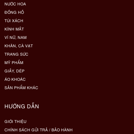
NƯỚC HOA
ĐỒNG HỒ
TÚI XÁCH
KÍNH MẮT
VÍ NỮ, NAM
KHĂN, CÀ VẠT
TRANG SỨC
MỸ PHẨM
GIẦY, DÉP
ÁO KHOÁC
SẢN PHẨM KHÁC
HƯỚNG DẪN
GIỚI THIỆU
CHÍNH SÁCH GỬI TRẢ / BẢO HÀNH