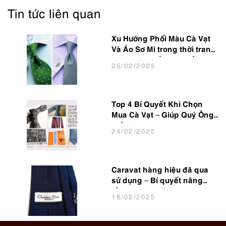
Tin tức liên quan
Xu Hướng Phối Màu Cà Vạt
Và Áo Sơ Mi trong thời trang
Nam Công Sở Hot Nhất 2025
25
/02
/2025
Top 4 Bí Quyết Khi Chọn
Mua Cà Vạt – Giúp Quý Ông
Trở Nên Lịch Lãm
24
/02
/2025
Caravat hàng hiệu đã qua
sử dụng – Bí quyết nâng
tầm phong cách cho dân
18
/02
/2025
văn phòng