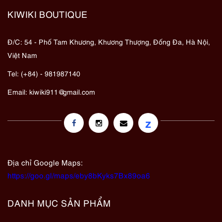
KIWIKI BOUTIQUE
Đ/C: 54 - Phố Tam Khương, Khương Thượng, Đống Đa, Hà Nội,
Việt Nam
Tel: (+84) - 981987140
Email:
kiwiki911@gmail.com
z
Địa chỉ Google Maps:
https://goo.gl/maps/eby8bKyks7Bx89oa6
DANH MỤC SẢN PHẨM