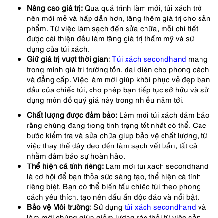
Nâng cao giá trị:
Qua quá trình làm mới, túi xách trở
nên mới mẻ và hấp dẫn hơn, tăng thêm giá trị cho sản
phẩm. Từ việc làm sạch đến sửa chữa, mỗi chi tiết
được cải thiện đều làm tăng giá trị thẩm mỹ và sử
dụng của túi xách.
Giữ giá trị vượt thời gian:
Túi xách secondhand
mang
trong mình giá trị trường tồn, đại diện cho phong cách
và đẳng cấp. Việc làm mới giúp khôi phục vẻ đẹp ban
đầu của chiếc túi, cho phép bạn tiếp tục sở hữu và sử
dụng món đồ quý giá này trong nhiều năm tới.
Chất lượng được đảm bảo:
Làm mới túi xách đảm bảo
rằng chúng đang trong tình trạng tốt nhất có thể. Các
bước kiểm tra và sửa chữa giúp bảo vệ chất lượng, từ
việc thay thế dây đeo đến làm sạch vết bẩn, tất cả
nhằm đảm bảo sự hoàn hảo.
Thể hiện cá tính riêng:
Làm mới túi xách secondhand
là cơ hội để bạn thỏa sức sáng tạo, thể hiện cá tính
riêng biệt. Bạn có thể biến tấu chiếc túi theo phong
cách yêu thích, tạo nên dấu ấn độc đáo và nổi bật.
Bảo vệ Môi trường:
Sử dụng
túi xách secondhand
và
làm mới chúng giúp giảm lượng rác thải từ việc sản