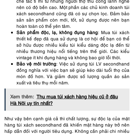
chế tác tỉ mỉ từ những người thợ thủ công lành nghề
nên có độ bền cao. Một phần các chủ kinh doanh túi
xách secondhand cũng đã có sự chọn lọc. Đảm bảo
sản sản phẩm còn mới, tốt, sử dụng được nên bạn
hoàn toàn có thể yên tâm.
Sản phẩm độc, lạ, không đụng hàng
: Mua túi xách
thiết kế đẹp đã qua sử dụng là cơ hội để bạn có thể
sở hữu được nhiều kiểu túi kiểu dáng độc lạ đến từ
nhiều thương hiệu nổi tiếng trên thế giới. Các kiểu
vintage ít khi đụng hàng và không bao giờ lỗi thời.
Bảo vệ môi trường
: Việc sử dụng túi LV secondhand
đồng nghĩa với việc bạn sẽ giúp kéo dài tuổi thọ của
món đồ hơn. Và giảm được số lượng quần áo sản
xuất và tiêu thụ mỗi năm.
Xem thêm:
Thu mua túi xách hàng hiệu cũ ở đâu
Hà Nội uy tín nhất?
Như vậy bên cạnh giá cả thì chất lượng, sự độc lạ của mặt
hàng túi xách secondhand đã khiến mặt hàng này trở nên
hấp dẫn đối với người tiêu dụng. Không cần phải chi nhiều