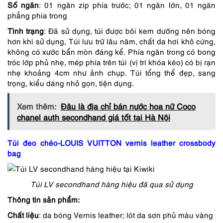
Số ngăn
: 01 ngăn zip phía trước; 01 ngăn lớn, 01 ngăn
phẳng phía trong
Tình trạng
: Đã sử dụng, túi được bôi kem dưỡng nên bóng
hơn khi sử dụng, Túi lưu trữ lâu năm, chất da hơi khô cứng,
không có xước bẩn mòn đáng kể. Phía ngăn trong có bong
tróc lớp phủ nhẹ, mép phía trên túi (vị trí khóa kéo) có bị rạn
nhẹ khoảng 4cm như ảnh chụp. Túi tổng thể đẹp, sang
trọng, kiểu dáng nhỏ gọn, tiện dụng.
Xem thêm:
Đâu là địa chỉ bán nước hoa nữ Coco
chanel auth secondhand giá tốt tại Hà Nội
Túi đeo chéo-LOUIS VUITTON vernis leather crossbody
bag
Túi LV secondhand hàng hiệu đã qua sử dụng
Thông tin sản phẩm:
Chất liệu
: da bóng Vernis leather; lót da sơn phủ màu vàng