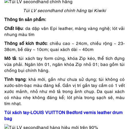
Túi LV secondhand chính hãng tại Kiwiki
Thông tin sản phẩm:
Chất liệu
: da dập vân Epi leather, màng vàng nghệ; lót vải
nhung màu tím
Thông số kích thước
: chiều cao ~ 24cm, chiều rộng ~ 23-
38cm, bề dày ~ 10cm; quai xách dài ~ 40cm
Mô tả
: túi xách tay form cứng, khóa Zip kéo, thể tích đựng
vừa phải. Ngăn lớn 01, ngăn khóa Zip nhỏ 01; bao gồm túi
chống bụi chính hãng.
Tình trạng
: khá mới, gần như chưa sử dụng; túi không có
xước-sờn-bạc màu đáng kể. Gần vị trí gắn tay cầm có 1 vết
xước mảnh, nhỏ như mô tả trong ảnh chụp. Da quai xách
có nhàu nhẹ không đáng kể; lót phía trong sạch sẽ, màu
tím nhạt.
Túi xách tay-LOUIS VUITTON Bedford vernis leather drum
bag