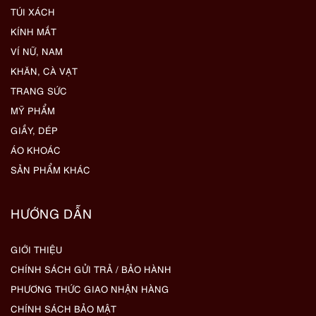
TÚI XÁCH
KÍNH MẮT
VÍ NỮ, NAM
KHĂN, CÀ VẠT
TRANG SỨC
MỸ PHẨM
GIẦY, DÉP
ÁO KHOÁC
SẢN PHẨM KHÁC
HƯỚNG DẪN
GIỚI THIỆU
CHÍNH SÁCH GỬI TRẢ / BẢO HÀNH
PHƯƠNG THỨC GIAO NHẬN HÀNG
CHÍNH SÁCH BẢO MẬT