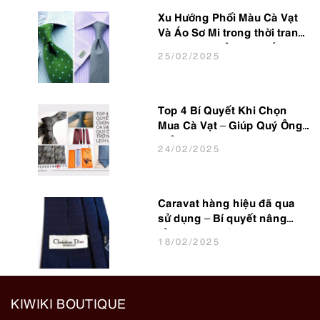
Xu Hướng Phối Màu Cà Vạt
Và Áo Sơ Mi trong thời trang
Nam Công Sở Hot Nhất 2025
25
/02
/2025
Top 4 Bí Quyết Khi Chọn
Mua Cà Vạt – Giúp Quý Ông
Trở Nên Lịch Lãm
24
/02
/2025
Caravat hàng hiệu đã qua
sử dụng – Bí quyết nâng
tầm phong cách cho dân
18
/02
/2025
văn phòng
KIWIKI BOUTIQUE