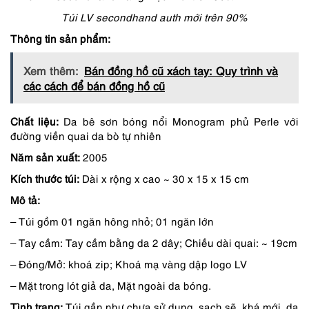
Túi LV secondhand auth mới trên 90%
Thông tin sản phẩm:
Xem thêm:
Bán đồng hồ cũ xách tay: Quy trình và
các cách để bán đồng hồ cũ
Chất liệu:
Da bê sơn bóng nổi Monogram phủ Perle với
đường viền quai da bò tự nhiên
Năm sản xuất:
2005
Kích thước túi:
Dài x rộng x cao ~ 30 x 15 x 15 cm
Mô tả:
– Túi gồm 01 ngăn hông nhỏ; 01 ngăn lớn
– Tay cầm: Tay cầm bằng da 2 dây; Chiều dài quai: ~ 19cm
– Đóng/Mở: khoá zip; Khoá mạ vàng dập logo LV
– Mặt trong lót giả da, Mặt ngoài da bóng.
Tình trạng:
Túi gần như chưa sử dụng, sạch sẽ, khá mới, da