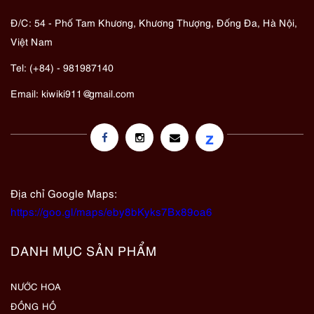
Đ/C: 54 - Phố Tam Khương, Khương Thượng, Đống Đa, Hà Nội,
Việt Nam
Tel: (+84) - 981987140
Email:
kiwiki911@gmail.com
z
Địa chỉ Google Maps:
https://goo.gl/maps/eby8bKyks7Bx89oa6
DANH MỤC SẢN PHẨM
NƯỚC HOA
ĐỒNG HỒ