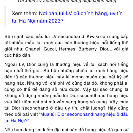
Xem thêm:
Nơi bán túi LV cũ chính hãng, uy tín
tại Hà Nội năm 2023?
Bên cạnh các mẫu túi LV secondhand, Kiwiki còn cung cấp
rất nhiều mẫu túi xách của các thương hiệu nổi tiếng thế
giới như: Chanel, Gucci, Hermes, Burberry, Dior,… với giá
cực hấp dẫn.
Ngoài LV, Dior cũng là thương hiệu về túi xách nổi tiếng
bậc nhất thế giới. Sở hữu những chiếc túi xách hàng hiệu
đến từ các thương hiệu này là mong muốn của bất kỳ cô
nàng nào. Nhưng với chi phí vô cùng đắt đỏ, không phải ai
cũng có thể dễ dàng sở hữu được. Vậy tại sao chúng ta
không sử dụng những mẫu túi Dior secondhand hàng hiệu
vừa tiết kiệm chi phí mà vẫn sang trọng vô cùng. Vậy mua
túi Dior secondhand ở đâu uy tín, chất lượng? Hãy cũng
theo dõi bài viết “
Mua túi Dior secondhand hàng hiệu ở đâu
tại Hà Nội?
“
Nếu bạn đang tìm kiếm địa chỉ bán đồ hàng hiệu đã qua sử