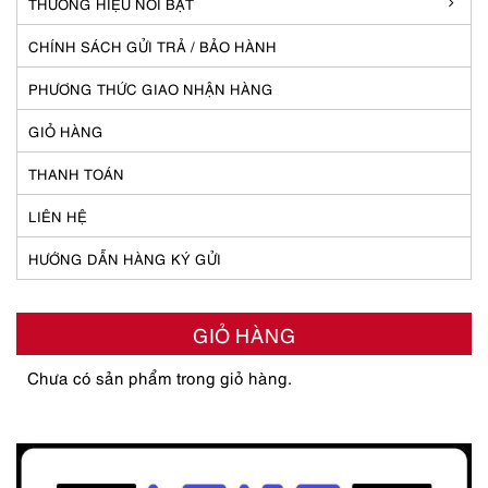
THƯƠNG HIỆU NỔI BẬT
CHÍNH SÁCH GỬI TRẢ / BẢO HÀNH
PHƯƠNG THỨC GIAO NHẬN HÀNG
GIỎ HÀNG
THANH TOÁN
LIÊN HỆ
HƯỚNG DẪN HÀNG KÝ GỬI
GIỎ HÀNG
Chưa có sản phẩm trong giỏ hàng.