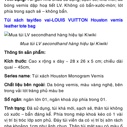
bóng vernis dập hoạ tiết LV. Không có bẩn-xước-mòn; lót
phía trong sạch sẽ – không bẩn.
Túi xách tay/đeo vai-LOUIS VUITTON Houston vernis
leather tote bag
Mua túi LV secondhand hàng hiệu tại Kiwiki
Thông tin sản phẩm:
Kích thước
: Cao x rộng x dày ~ 28 x 26 x 5 cm; chiều dài
quai ~ 45cm,
Series name
: Túi xách Houston Monogram Vernis
Chất liệu bên ngoài
: Da bóng vernis, màu vàng nghệ, bên
trong vải lót tráng phủ màu be
Số ngăn
: ngăn lớn 01, ngăn khoá zip phía trong 01.
Tình trạng
: Đã sử dụng, túi khá mới, sạch sẽ, thân túi không
có xước – bẩn đáng kể. Phía trong mép khoá kéo có 1 vài
vị trí bị tróc lớp sơn phủ. Đáy túi viền da có vị trí bị sờn rách
nhẹ khoảng 1cm như ảnh chụp. Thân túi mặt sau có màu ố