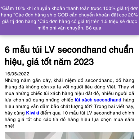
0
*Giảm 10% khi chuyển khoản thanh toán trước 100% giá trị đơn
DANH MỤC
hàng *Các đơn hàng ship COD cần chuyển khoản đặt cọc 20%
giá trị đơn hàng *Các đơn hàng có giá trị trên 1.5 triệu sẽ được
Trang chủ
Tin tức
6 mẫu túi LV secondhand chuẩn
miễn phí vận chuyển.
Bỏ qua
hiệu, giá tốt năm 2023
6 mẫu túi LV secondhand chuẩn
hiệu, giá tốt năm 2023
16
/05
/2022
Những năm gần đây, khái niệm đồ secondhand, đồ hàng
thùng đã không còn xa lạ với người tiêu dùng Việt. Thay vì
mua những chiếc túi xách hàng hiệu đắt đỏ, nhiều người đã
lựa chọn sử dụng những chiếc
túi xách secondhand
hàng
hiệu nhưng vẫn đảm bảo chất lượng tốt? Trong bài viết này,
hãy cùng
Kiwiki
điểm qua 10 mẫu
túi LV secondhand
chính
hãng giá tốt cho các tín đồ hàng hiệu lựa chọn mua sắm
nhé!