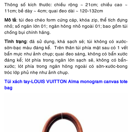
Thông số kích thước: chiều rộng ~ 21cm; chiều cao ~
11cm; bề dày ~ 4cm; quai đeo dài ~ 120-132cm
Mô tả
: túi đeo chéo form cứng cáp, khóa zip, thể tích đựng
nhỏ; số ngăn lớn 01; ngăn hông nhỏ ngoài 01; bao gồm túi
chống bụi chính hãng.
Tình trạng
: đã sử dụng, khá sạch sẽ; túi không có xước-
sờn-bạc màu đáng kể. Trên thân túi phía mặt sau có 1 vết
bẩn mực như ảnh chụp; quai đeo sáng, không có bẩn xước
đáng kể; lót phía trong ngăn lớn sạch sẽ, không có bẩn-
xước; lót phía trong ngăn hông ngoài có sờn-xước-bong
tróc lớp phủ nhẹ như ảnh chụp.
Túi xách tay-LOUIS VUITTON Alma monogram canvas tote
bag