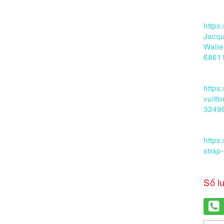
https
Jacqu
Walle
6861
https
vuitt
3249
https
strap
Số l