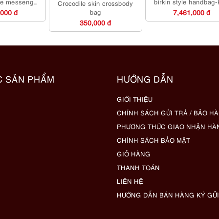
le messenger
birkin style handbag
Crocodile skin crossbody
ụng/Khá sạch
mới
,000 đ
bag
7,461,000 đ
350,000 đ
C SẢN PHẨM
HƯỚNG DẪN
GIỚI THIỆU
CHÍNH SÁCH GỬI TRẢ / BẢO H
PHƯƠNG THỨC GIAO NHẬN HÀ
CHÍNH SÁCH BẢO MẬT
GIỎ HÀNG
THANH TOÁN
LIÊN HỆ
HƯỚNG DẪN BÁN HÀNG KÝ GỬI