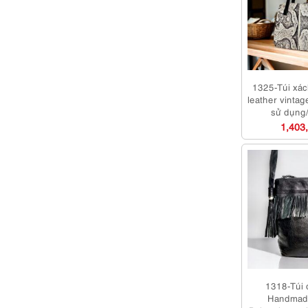
1325-Túi xác
leather vinta
sử dụng
1,403
1318-Túi 
Handmade