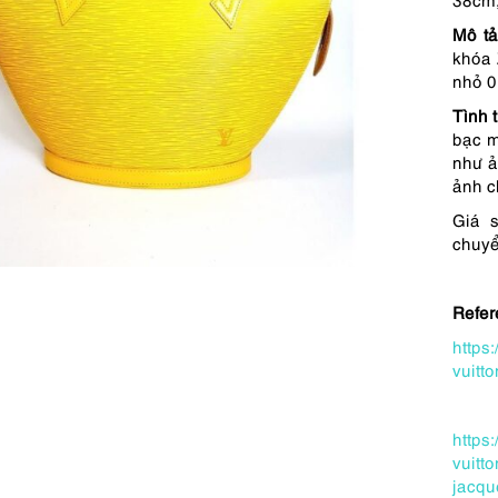
Mô t
khóa 
nhỏ 0
Tình 
bạc m
như ả
ảnh c
Giá 
chuyể
Refer
https
vuitt
https
vuitt
jacqu