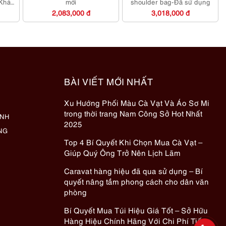
-Khá
mới
shoulder bag-Đã sử dụng
2,083,000 đ
3,018,000 đ
BÀI VIẾT MỚI NHẤT
Xu Hướng Phối Màu Cà Vạt Và Áo Sơ Mi
trong thời trang Nam Công Sở Hot Nhất
ÀNH
2025
NG
Top 4 Bí Quyết Khi Chọn Mua Cà Vạt –
Giúp Quý Ông Trở Nên Lịch Lãm
Caravat hàng hiệu đã qua sử dụng – Bí
quyết nâng tầm phong cách cho dân văn
phòng
Bí Quyết Mua Túi Hiệu Giá Tốt – Sở Hữu
Hàng Hiệu Chính Hãng Với Chi Phí Tiết