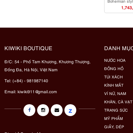
Bohemian sty
bag-Đã sử d
1,743
KIWIKI BOUTIQUE
DANH MỤ
NƯỚC HOA
Đ/C: 54 - Phố Tam Khương, Khương Thượng,
ĐỒNG HỒ
Đống Đa, Hà Nội, Việt Nam
TÚI XÁCH
Tel: (+84) - 981987140
KÍNH MẮT
Email:
kiwiki911@gmail.com
VÍ NỮ, NAM
KHĂN, CÀ VẠT
z
TRANG SỨC
MỸ PHẨM
GIẦY, DÉP