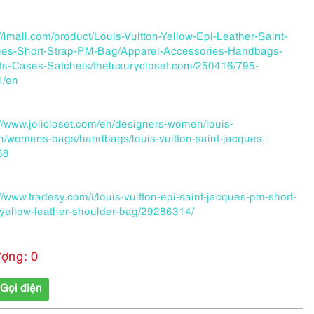
://imall.com/product/Louis-Vuitton-Yellow-Epi-Leather-Saint-
es-Short-Strap-PM-Bag/Apparel-Accessories-Handbags-
ts-Cases-Satchels/theluxurycloset.com/250416/795-
1/en
://www.jolicloset.com/en/designers-women/louis-
on/womens-bags/handbags/louis-vuitton-saint-jacques–
68
://www.tradesy.com/i/louis-vuitton-epi-saint-jacques-pm-short-
-yellow-leather-shoulder-bag/29286314/
ượng: 0
Gọi điện