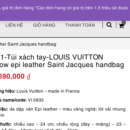
Đăng ký
Tài khoản
z
 trị đơn hàng *Các đơn hàng có giá trị trên 1.5 triệu sẽ được
0
LIÊN HỆ
GIỎ HÀNG
THANH TOÁN
ther Saint Jacques handbag
1-Túi xách tay-LOUIS VUITTON
low epi leather Saint Jacques handbag
690,000
₫
g hiệu:
Louis Vuitton – made in France
s name/code:
VI 0935
liệu:
da dập vân Epi leather – màu vàng nghệ; lót vải nhung
tím
thước:
chiều cao ~ 24 cm, chiều rộng (đáy – miệng) ~ 23 –
 bề dày ~ 10cm; quai xách dài ~ 40cm