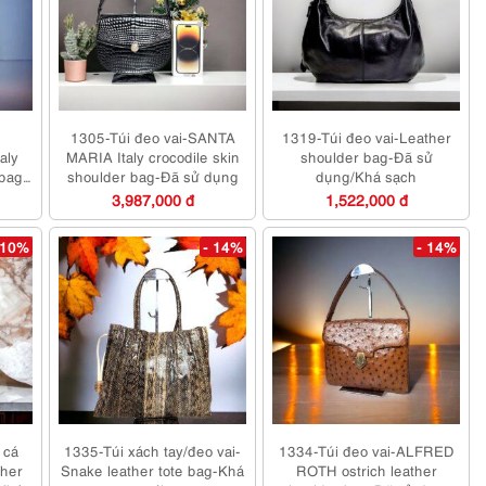
-
1305-Túi đeo vai-SANTA
1319-Túi đeo vai-Leather
aly
MARIA Italy crocodile skin
shoulder bag-Đã sử
dbag-
shoulder bag-Đã sử dụng
dụng/Khá sạch
3,987,000 đ
1,522,000 đ
 10%
- 14%
- 14%
 cá
1335-Túi xách tay/đeo vai-
1334-Túi đeo vai-ALFRED
her
Snake leather tote bag-Khá
ROTH ostrich leather