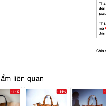
Than
đơn
gia
Tha
mã
đơn
Chia 
ẩm liên quan
- 14%
- 14%
-