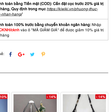
h toán bằng Tiền mặt (COD): Cần đặt cọc trước 20% giá trị
 hàng,
Quy định trong mục
https://kiwiki.vn/phuong-thuc-
o-nhan-hang
/
nh toán 100% trước bằng chuyển khoản ngân hàng:
Nhập
CKNH/cknh
vào ô "MÃ GIẢM GIÁ" để được giảm 10% giá trị
 hàng
sẻ:
 10%
- 14%
- 14%