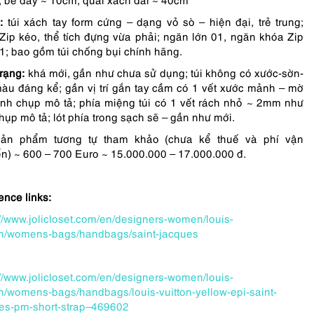
ả:
túi xách tay form cứng – dạng vỏ sò – hiện đại, trẻ trung;
Zip kéo, thể tích đựng vừa phải; ngăn lớn 01, ngăn khóa Zip
1; bao gồm túi chống bụi chính hãng.
trạng:
khá mới, gần như chưa sử dụng; túi không có xước-sờn-
àu đáng kể; gần vị trí gắn tay cầm có 1 vết xước mảnh – mờ
nh chụp mô tả; phía miệng túi có 1 vết rách nhỏ ~ 2mm như
hụp mô tả; lót phía trong sạch sẽ – gần như mới.
sản phẩm tương tự tham khảo (chưa kể thuế và phí vận
n) ~ 600 – 700 Euro ~ 15.000.000 – 17.000.000 đ.
ence links:
://www.jolicloset.com/en/designers-women/louis-
on/womens-bags/handbags/saint-jacques
://www.jolicloset.com/en/designers-women/louis-
on/womens-bags/handbags/louis-vuitton-yellow-epi-saint-
es-pm-short-strap–469602