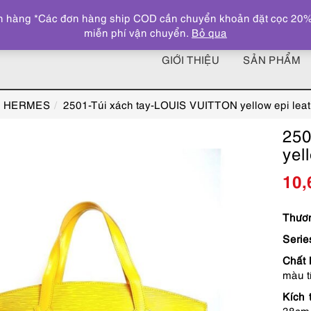
 hàng *Các đơn hàng ship COD cần chuyển khoản đặt cọc 20% giá
miễn phí vận chuyển.
Bỏ qua
GIỚI THIỆU
SẢN PHẨM
L, HERMES
2501-Túi xách tay-LOUIS VUITTON yellow epi lea
250
yel
10,
Thươn
Serie
Chất 
màu 
Kích 
38cm,