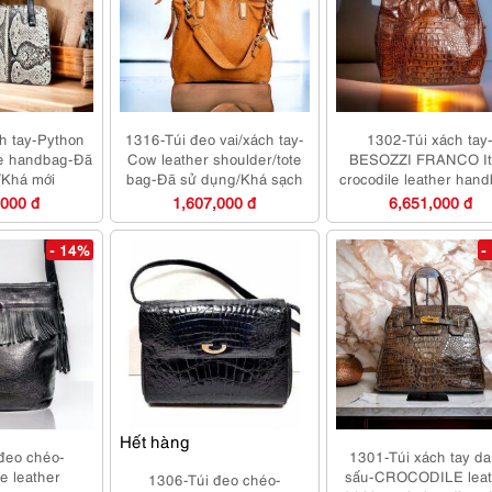
h tay-Python
1316-Túi đeo vai/xách tay-
1302-Túi xách tay
ge handbag-Đã
Cow leather shoulder/tote
BESOZZI FRANCO It
/Khá mới
bag-Đã sử dụng/Khá sạch
crocodile leather han
Đã sử dụng
,000 đ
1,607,000 đ
6,651,000 đ
- 14%
-
Hết hàng
đeo chéo-
1301-Túi xách tay da
 leather
sấu-CROCODILE leat
1306-Túi đeo chéo-