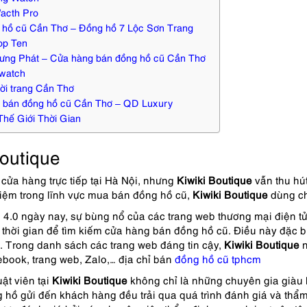
acth Pro
 hồ cũ Cần Thơ – Đồng hồ 7 Lộc Sơn Trang
op Ten
ưng Phát – Cửa hàng bán đồng hồ cũ Cần Thơ
watch
ời trang Cần Thơ
 bán đồng hồ cũ Cần Thơ – QD Luxury
hế Giới Thời Gian
Boutique
cửa hàng trực tiếp tại Hà Nội, nhưng
Kiwiki Boutique
vẫn thu hú
iệm trong lĩnh vực mua bán đồng hồ cũ,
Kiwiki Boutique
dùng ch
i 4.0 ngày nay, sự bùng nổ của các trang web thương mại điện tử
 thời gian để tìm kiếm cửa hàng bán đồng hồ cũ. Điều này đặc bi
. Trong danh sách các trang web đáng tin cậy,
Kiwiki Boutique
book, trang web, Zalo,… địa chỉ bán
đồng hồ cũ tphcm
ật viên tại
Kiwiki Boutique
không chỉ là những chuyên gia giàu
hồ gửi đến khách hàng đều trải qua quá trình đánh giá và thẩm