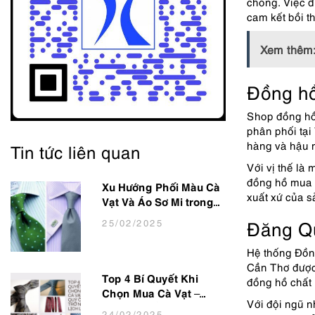
chóng. Việc đ
cam kết bồi t
Xem thêm
Đồng hồ
Shop đồng hồ 
phân phối tại
hàng và hậu m
Tin tức liên quan
Với vị thế là 
đồng hồ mua t
Xu Hướng Phối Màu Cà
xuất xứ của 
Vạt Và Áo Sơ Mi trong
thời trang Nam Công
Đăng Q
25
/02
/2025
Sở Hot Nhất 2025
Hệ thống Đồn
Cần Thơ được
đồng hồ chất 
Top 4 Bí Quyết Khi
Chọn Mua Cà Vạt –
Với đội ngũ n
Giúp Quý Ông Trở Nên
24
/02
/2025