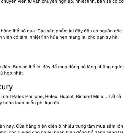
chuyên viên tư vấn chuyên nghiệp, nhiệt tình, bạn sẽ có cơ
 không thể bỏ qua. Các sản phẩm tại đây đều có nguồn gốc
n viên có tâm, nhiệt tình hứa hẹn mang lại cho bạn sự hài
 đáo. Bạn có thể tới đây để mua đồng hồ tặng những người
ù hợp nhất.
xury
như Patek Philippe, Rolex, Hublot, Richard Mille,… Tất cả
y hoàn toàn miễn phí trọn đời.
n nay. Cửa hàng hiện diện ở nhiều trung tâm mua sắm lớn
hối độc quyền cho nhiều nhãn hiệu đồng hồ danh tiếng tại