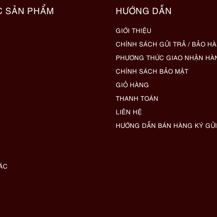
C SẢN PHẨM
HƯỚNG DẪN
GIỚI THIỆU
CHÍNH SÁCH GỬI TRẢ / BẢO H
PHƯƠNG THỨC GIAO NHẬN HÀ
CHÍNH SÁCH BẢO MẬT
GIỎ HÀNG
THANH TOÁN
LIÊN HỆ
HƯỚNG DẪN BÁN HÀNG KÝ GỬI
ÁC