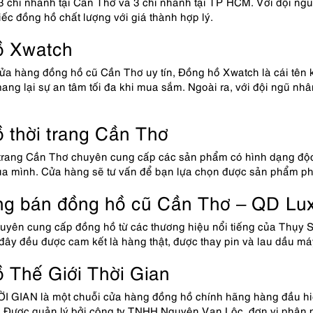
 chi nhánh tại Cần Thơ và 3 chi nhánh tại TP HCM. Với đội ngũ 
iếc đồng hồ chất lượng với giá thành hợp lý.
ồ Xwatch
cửa hàng đồng hồ cũ Cần Thơ uy tín, Đồng hồ Xwatch là cái tên
ang lại sự an tâm tối đa khi mua sắm. Ngoài ra, với đội ngũ nhâ
 thời trang Cần Thơ
 trang Cần Thơ chuyên cung cấp các sản phẩm có hình dạng độc
ủa mình. Cửa hàng sẽ tư vấn để bạn lựa chọn được sản phẩm ph
g bán đồng hồ cũ Cần Thơ – QD Lu
yên cung cấp đồng hồ từ các thương hiệu nổi tiếng của Thụy Sĩ 
đây đều được cam kết là hàng thật, được thay pin và lau dầu má
 Thế Giới Thời Gian
I GIAN là một chuỗi cửa hàng đồng hồ chính hãng hàng đầu hiệ
 Được quản lý bởi công ty TNHH Nguyên Vạn Lộc, đơn vị phân p