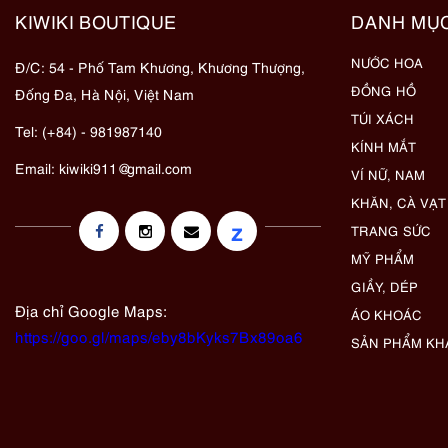
KIWIKI BOUTIQUE
DANH MỤ
NƯỚC HOA
Đ/C: 54 - Phố Tam Khương, Khương Thượng,
ĐỒNG HỒ
Đống Đa, Hà Nội, Việt Nam
TÚI XÁCH
Tel: (+84) - 981987140
KÍNH MẮT
Email:
kiwiki911@gmail.com
VÍ NỮ, NAM
KHĂN, CÀ VẠT
z
TRANG SỨC
MỸ PHẨM
GIẦY, DÉP
Địa chỉ Google Maps:
ÁO KHOÁC
https://goo.gl/maps/eby8bKyks7Bx89oa6
SẢN PHẨM KH