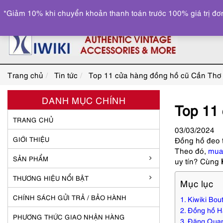
*Giảm 10% khi chuyển khoản thanh toán trước 100% giá trị đơn
Trang chủ
Tin tức
Top 11 cửa hàng đồng hồ cũ Cần Thơ u
DANH MỤC CHÍNH
Top 11 
TRANG CHỦ
03
/03
/2024
GIỚI THIỆU
Đồng hồ đeo t
Theo đó,
mua
SẢN PHẨM
uy tín? Cùng
THƯƠNG HIỆU NỔI BẬT
Mục lục
CHÍNH SÁCH GỬI TRẢ / BẢO HÀNH
Kiwiki Bou
Đồng hồ Hả
PHƯƠNG THỨC GIAO NHẬN HÀNG
Đăng Qua