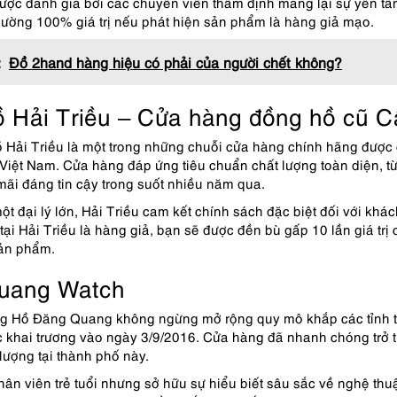
ược đánh giá bởi các chuyên viên thẩm định mang lại sự yên tâ
hường 100% giá trị nếu phát hiện sản phẩm là hàng giả mạo.
:
Đồ 2hand hàng hiệu có phải của người chết không?
 Hải Triều – Cửa hàng đồng hồ cũ 
Hải Triều là một trong những chuỗi cửa hàng chính hãng được c
 Việt Nam. Cửa hàng đáp ứng tiêu chuẩn chất lượng toàn diện,
ãi đáng tin cậy trong suốt nhiều năm qua.
một đại lý lớn, Hải Triều cam kết chính sách đặc biệt đối với kh
ại Hải Triều là hàng giả, bạn sẽ được đền bù gấp 10 lần giá tr
sản phẩm.
uang Watch
g Hồ Đăng Quang không ngừng mở rộng quy mô khắp các tỉnh t
 khai trương vào ngày 3/9/2016. Cửa hàng đã nhanh chóng trở 
lượng tại thành phố này.
hân viên trẻ tuổi nhưng sở hữu sự hiểu biết sâu sắc về nghệ t