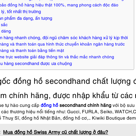
ảo đồng hồ hàng hiệu thật 100%, mang phong cách độc đáo
lý, tốt nhất thị trường
n phẩm đa dạng, ấn tượng
 sắc
 dáng
n hàng nhanh chóng, đội ngũ chăm sóc khách hàng xử lý kịp thời
àng và thanh toán qua hình thức chuyển khoản ngân hàng trước
àng và thanh toán bằng tiền mặt
ne trực website giải đáp thông tin và thắc mắc nhanh chóng
ệu hàng secondhand được ưa chuộng
gốc đồng hồ secondhand chất lượn
m chính hãng, được nhập khẩu từ các 
ue tự hào cung cấp
đồng hồ
secondhand chính hãng
với bộ sưu
ừ các thương hiệu nổi tiếng như: Gucci, FURLA, Seiko, WATCH,
ồ Thuỵ Sĩ, đồng hồ Nhật Bản, đồng hồ cơ,… Kiwiki Boutique đem
:
Mua đồng hồ Swiss Army cũ chất lượng ở đâu?