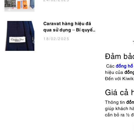
Lịch Lãm
Caravat hàng hiệu đã
qua sử dụng – Bí quyết
nâng tầm phong cách
18
/02
/2025
cho dân văn phòng
Đảm bảo
Các
đồng hồ
hiệu của
đồn
Đến với Kiwik
Giá cả h
Thông tin
đồn
giúp khách hà
cần bỏ ra ½ đ