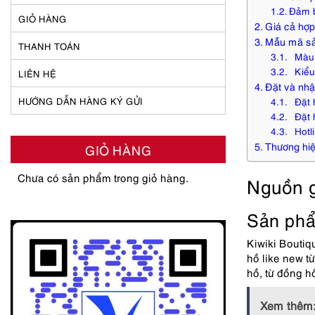
Đảm b
GIỎ HÀNG
Giá cả hợp 
Mẫu mã sả
THANH TOÁN
Màu
Kiểu
LIÊN HỆ
Đặt và nhậ
HƯỚNG DẪN HÀNG KÝ GỬI
Đặt h
Đặt h
Hotli
Thương hi
GIỎ HÀNG
Chưa có sản phẩm trong giỏ hàng.
Nguồn 
Sản phẩ
Kiwiki Boutiq
hồ like new t
hồ, từ đồng h
Xem thêm