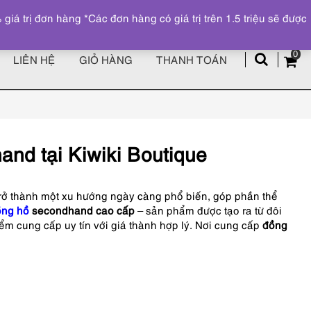
Đăng ký
Tài khoản
z
 trị đơn hàng *Các đơn hàng có giá trị trên 1.5 triệu sẽ được
0
LIÊN HỆ
GIỎ HÀNG
THANH TOÁN
nd tại Kiwiki Boutique
rở thành một xu hướng ngày càng phổ biến, góp phần thể
ồng hồ
secondhand cao cấp
– sản phẩm được tạo ra từ đôi
ểm cung cấp uy tín với giá thành hợp lý. Nơi cung cấp
đồng