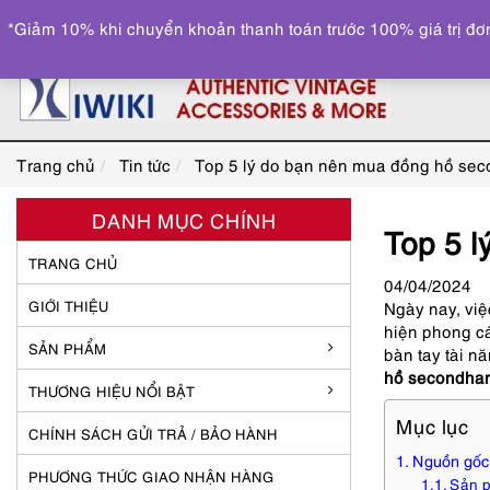
*Giảm 10% khi chuyển khoản thanh toán trước 100% giá trị đơn
Trang chủ
Tin tức
Top 5 lý do bạn nên mua đồng hồ seco
DANH MỤC CHÍNH
Top 5 l
TRANG CHỦ
04
/04
/2024
GIỚI THIỆU
Ngày nay, việ
hiện phong c
SẢN PHẨM
bàn tay tài n
hồ secondha
THƯƠNG HIỆU NỔI BẬT
Mục lục
CHÍNH SÁCH GỬI TRẢ / BẢO HÀNH
Nguồn gốc
PHƯƠNG THỨC GIAO NHẬN HÀNG
Sản p