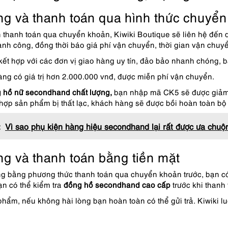
g và thanh toán qua hình thức chuyể
thanh toán qua chuyển khoản, Kiwiki Boutique sẽ liên hệ đến q
ành công, đồng thời báo giá phí vận chuyển, thời gian vận chuyể
ết hợp với các đơn vị giao hàng uy tín, đảo bảo nhanh chóng,
àng có giá trị hơn 2.000.000 vnđ, được miễn phí vận chuyển.
 hồ nữ
secondhand chất lượng,
bạn nhập mã CK5 sẽ được giảm g
hợp sản phẩm bị thất lạc, khách hàng sẽ được bồi hoàn toàn bộ
:
Vì sao phụ kiện hàng hiệu secondhand lại rất được ưa chu
ng và thanh toán bằng tiền mặt
g bằng phương thức thanh toán qua chuyển khoản trước, bạn có 
n có thể kiểm tra
đồng hồ
secondhand cao cấp
trước khi thanh
hẩm, nếu không hài lòng bạn hoàn toàn có thể gửi trả. Kiwiki 