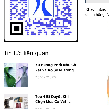
Khách hàng mu
chính hãng. N
Tin tức liên quan
Xu Hướng Phối Màu Cà
Vạt Và Áo Sơ Mi trong
thời trang Nam Công
25
/02
/2025
Sở Hot Nhất 2025
Top 4 Bí Quyết Khi
Chọn Mua Cà Vạt –
Giúp Quý Ông Trở Nên
24
/02
/2025