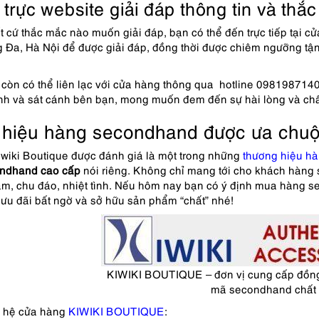
trực website giải đáp thông tin và th
t cứ thắc mắc nào muốn giải đáp, bạn có thể đến trực tiếp tại
 Đa, Hà Nội để được giải đáp, đồng thời được chiêm ngưỡng tậ
 còn có thể liên lạc với cửa hàng thông qua hotline 0981987140
h và sát cánh bên bạn, mong muốn đem đến sự hài lòng và chất
hiệu hàng secondhand được ưa chu
iwiki Boutique được đánh giá là một trong những
thương hiệu h
ndhand cao cấp
nói riêng. Không chỉ mang tới cho khách hàng
âm, chu đáo, nhiệt tình. Nếu hôm nay bạn có ý định mua hàng s
u đãi bất ngờ và sở hữu sản phẩm “chất” nhé!
KIWIKI BOUTIQUE – đơn vị cung cấp đồn
mã secondhand chất 
n hệ cửa hàng
KIWIKI BOUTIQUE
: