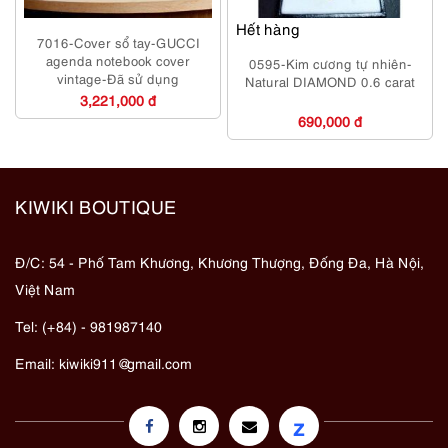
Hết hàng
7016-Cover sổ tay-GUCCI
agenda notebook cover
0595-Kim cương tự nhiên-
vintage-Đã sử dụng
Natural DIAMOND 0.6 carat
3,221,000 đ
690,000 đ
KIWIKI BOUTIQUE
Đ/C: 54 - Phố Tam Khương, Khương Thượng, Đống Đa, Hà Nội,
Việt Nam
Tel: (+84) - 981987140
Email:
kiwiki911@gmail.com
z