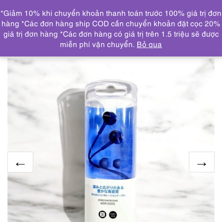
0
*Giảm 10% khi chuyển khoản thanh toán trước 100% giá trị đơn
DANH MỤC
hàng *Các đơn hàng ship COD cần chuyển khoản đặt cọc 20%
giá trị đơn hàng *Các đơn hàng có giá trị trên 1.5 triệu sẽ được
Trang chủ
THƯƠNG HIỆU NỔI BẬT
OTHERS
miễn phí vận chuyển.
Bỏ qua
brand
9502-Tai nghe dây-SONY MDR EX255 earphones