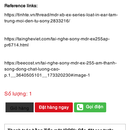
550,000 ₫.
là:
Reference links:
450,000 ₫.
https://tinhte.vn/thread/mdr-xb-ex-series-loat-in-ear-tam-
trung-moi-den-tu-sony.2833216/
https://taingheviet.com/tai-nghe-sony-mdr-ex255ap-
pr6714.html
https://beecost.vn/tai-nghe-sony-mdr-ex-255-am-thanh-
song-dong-chat-luong-cao-
p.1__3640505101__173320230#image-1
Số lượng: 1
9502-
Gọi điện
Đặt hàng ngay
Giỏ hàng
Tai
nghe
dây-
SONY