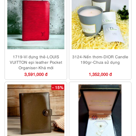
1719-Ví đựng thẻ-LOUIS
3124-Nến thơm-DIOR Candle
VUITTON epi leather Pocket
190gr-Chưa sử dụng
Organiser-Khá mới
3,591,000 đ
1,352,000 đ
- 15%