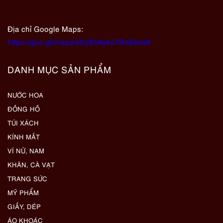
Địa chỉ Google Maps:
https://goo.gl/maps/eby8bKyks7Bx89oa6
DANH MỤC SẢN PHẨM
NƯỚC HOA
ĐỒNG HỒ
TÚI XÁCH
KÍNH MẮT
VÍ NỮ, NAM
KHĂN, CÀ VẠT
TRANG SỨC
MỸ PHẨM
GIẦY, DÉP
ÁO KHOÁC