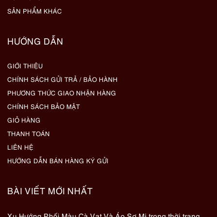
SẢN PHẨM KHÁC
HƯỚNG DẪN
GIỚI THIỆU
CHÍNH SÁCH GỬI TRẢ / BẢO HÀNH
PHƯƠNG THỨC GIAO NHẬN HÀNG
CHÍNH SÁCH BẢO MẬT
GIỎ HÀNG
THANH TOÁN
LIÊN HỆ
HƯỚNG DẪN BÁN HÀNG KÝ GỬI
BÀI VIẾT MỚI NHẤT
Xu Hướng Phối Màu Cà Vạt Và Áo Sơ Mi trong thời trang