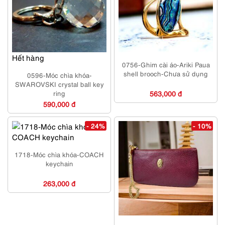
Hết hàng
0756-Ghim cài áo-Ariki Paua
shell brooch-Chưa sử dụng
0596-Móc chìa khóa-
SWAROVSKI crystal ball key
ring
563,000 đ
590,000 đ
- 24%
- 10%
1718-Móc chìa khóa-COACH
keychain
263,000 đ