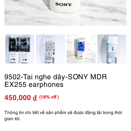
9502-Tai nghe dây-SONY MDR
EX255 earphones
(18% off )
450,000
₫
Giá
Giá
gốc
hiện
Thông tin chi tiết về sản phẩm sẽ được đăng tải trong thời
gian tới.
là:
tại