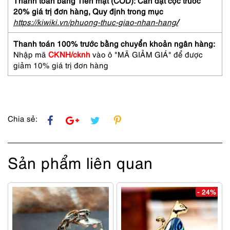
Thanh toán bằng Tiền mặt (COD): Cần đặt cọc trước
MDR
20% giá trị đơn hàng,
Quy định trong mục
EX255
https://kiwiki.vn/phuong-thuc-giao-nhan-hang
/
earphones
số
Thanh toán 100% trước bằng chuyển khoản ngân hàng:
lượng
Nhập mã
CKNH/cknh
vào ô "MÃ GIẢM GIÁ" để được
giảm 10% giá trị đơn hàng
Chia sẻ:
Sản phẩm liên quan
- 24%