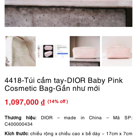
4418-Túi cầm tay-DIOR Baby Pink
Cosmetic Bag-Gần như mới
(14% off )
1,097,000
₫
Giá
Giá
gốc
hiện
Thương hiệu
: DIOR – made in China – Mã SP:
C400000434
là:
tại
Kích thước
: chiều rộng x chiều cao x bề dày ~ 17cm x 7cm