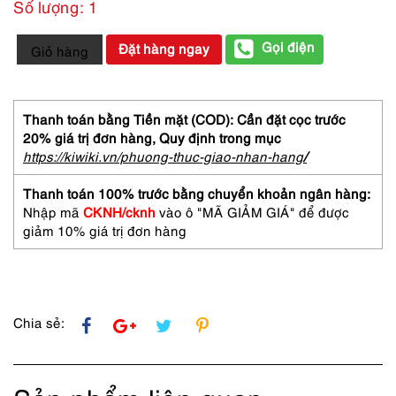
Số lượng: 1
4418-
Gọi điện
Đặt hàng ngay
Giỏ hàng
Túi
cầm
tay-
DIOR
Thanh toán bằng Tiền mặt (COD): Cần đặt cọc trước
Baby
20% giá trị đơn hàng,
Quy định trong mục
Pink
https://kiwiki.vn/phuong-thuc-giao-nhan-hang
/
Cosmetic
Bag-
Thanh toán 100% trước bằng chuyển khoản ngân hàng:
Gần
Nhập mã
CKNH/cknh
vào ô "MÃ GIẢM GIÁ" để được
như
giảm 10% giá trị đơn hàng
mới
số
lượng
Chia sẻ: