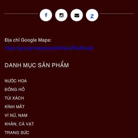
z
Địa chỉ Google Maps:
https://goo.gl/maps/eby8bKyks7Bx89oa6
DANH MỤC SẢN PHẨM
NƯỚC HOA
ĐỒNG HỒ
TÚI XÁCH
KÍNH MẮT
VÍ NỮ, NAM
KHĂN, CÀ VẠT
TRANG SỨC