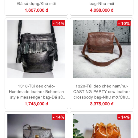
Đã sử dụng/Khá mới
bag-Như mới
1,607,000 đ
4,038,000 đ
- 14%
- 10%
1318-Túi đeo chéo-
1320-Túi đeo chéo nam/nữ-
Handmade leather Bohemian
CASTING PARTY cow leather
style messenger bag-Đã sử
crossbody bag-Như mới/Chưa
dụng/Khá sạch
sử dụng
1,743,000 đ
3,375,000 đ
- 14%
- 14%