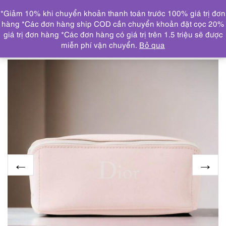
0
*Giảm 10% khi chuyển khoản thanh toán trước 100% giá trị đơn
DANH MỤC
hàng *Các đơn hàng ship COD cần chuyển khoản đặt cọc 20%
giá trị đơn hàng *Các đơn hàng có giá trị trên 1.5 triệu sẽ được
Trang chủ
THƯƠNG HIỆU NỔI BẬT
DIOR
4418-Túi
miễn phí vận chuyển.
Bỏ qua
cầm tay-DIOR Baby Pink Cosmetic Bag-Gần như mới