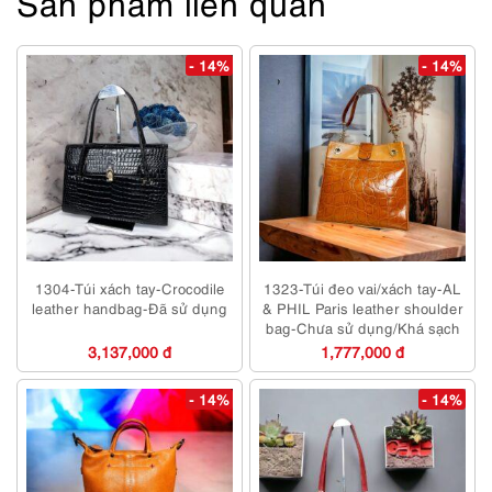
Sản phẩm liên quan
- 14%
- 14%
1304-Túi xách tay-Crocodile
1323-Túi đeo vai/xách tay-AL
leather handbag-Đã sử dụng
& PHIL Paris leather shoulder
bag-Chưa sử dụng/Khá sạch
3,137,000 đ
1,777,000 đ
- 14%
- 14%