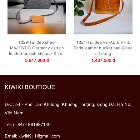
1329-Túi đeo chéo-
1321-Túi đeo vai-AL & PHIL
MAJESTIC Germany ostrich
Paris leather bucket bag-Chưa
leather crossbody bag-Đã sử
sử dụng
dụng
3,647,000 đ
1,437,000 đ
KIWIKI BOUTIQUE
Đ/C: 54 - Phố Tam Khương, Khương Thượng, Đống Đa, Hà Nội,
Việt Nam
Tel: (+84) - 981987140
Email:
kiwiki911@gmail.com