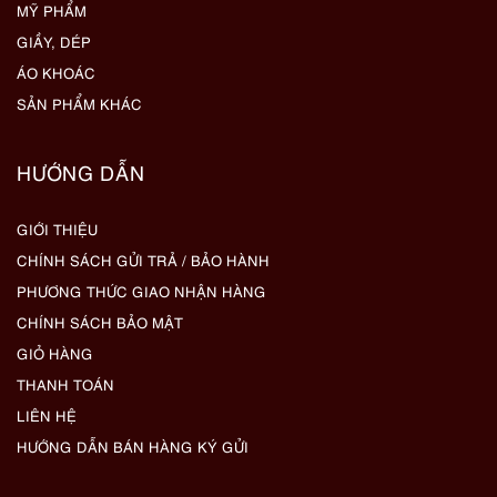
MỸ PHẨM
GIẦY, DÉP
ÁO KHOÁC
SẢN PHẨM KHÁC
HƯỚNG DẪN
GIỚI THIỆU
CHÍNH SÁCH GỬI TRẢ / BẢO HÀNH
PHƯƠNG THỨC GIAO NHẬN HÀNG
CHÍNH SÁCH BẢO MẬT
GIỎ HÀNG
THANH TOÁN
LIÊN HỆ
HƯỚNG DẪN BÁN HÀNG KÝ GỬI