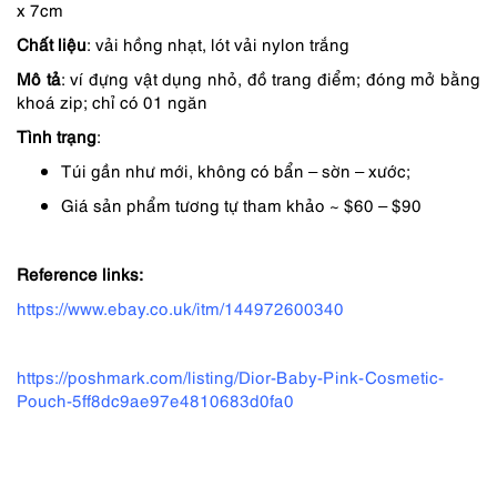
1,290,000 ₫.
là:
x 7cm
1,097,000 ₫.
Chất liệu
: vải hồng nhạt, lót vải nylon trắng
Mô tả
: ví đựng vật dụng nhỏ, đồ trang điểm; đóng mở bằng
khoá zip; chỉ có 01 ngăn
Tình trạng
:
Túi gần như mới, không có bẩn – sờn – xước;
Giá sản phẩm tương tự tham khảo ~ $60 – $90
Reference links:
https://www.ebay.co.uk/itm/144972600340
https://poshmark.com/listing/Dior-Baby-Pink-Cosmetic-
Pouch-5ff8dc9ae97e4810683d0fa0