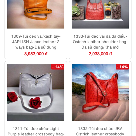
1309-Túi đeo vai/xách tay-
1333-Túi đeo vai da đà điểu-
JAPLISH Japan leather 2
Ostrich leather shoulder bag-
ways bag-Đã sử dụng
Đã sử dụng/Khá mới
3,953,000 đ
2,933,000 đ
- 14%
- 14%
1311-Túi đeo chéo-Light
1332-Túi đeo chéo-JRA
Purple leather crossbody bag-
Ostrich leather crossbody