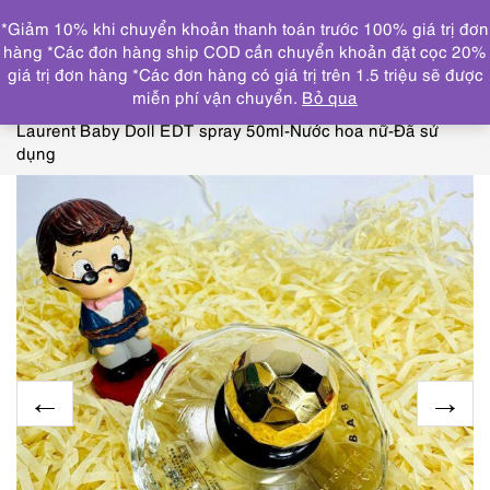
0
*Giảm 10% khi chuyển khoản thanh toán trước 100% giá trị đơn
DANH MỤC
hàng *Các đơn hàng ship COD cần chuyển khoản đặt cọc 20%
giá trị đơn hàng *Các đơn hàng có giá trị trên 1.5 triệu sẽ được
Trang chủ
NƯỚC HOA
BVLGARI, YVES SAINT
miễn phí vận chuyển.
Bỏ qua
LAURENT, LANCOME, BURBERRY
6099-Yves Saint
Laurent Baby Doll EDT spray 50ml-Nước hoa nữ-Đã sử
dụng