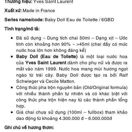
gốc
hiện
Thương hiệu:
Yves Saint Laurent
Xuất xứ:
Made in France
là:
tại
Series name/code:
Baby Doll Eau de Toilette / 6GBD
1,350,000 ₫.
là:
Tình trạng/mô tả:
1,080,000 ₫.
Đã sử dụng – Dung tích chai 50ml – Dạng xịt – Ước
tính còn khoảng hơn 90% ~ >45ml (chai đầy có mức
nước hoa lớn hơn không đáng kể)
Baby Doll (Eau de Toilette)
là một loại nước hoa
của
Yves
Saint Laurent
dành cho phụ nữ và được ra
mắt vào năm 1999. Nước hoa mang mùi hương ngọt
ngào từ trái cây. Baby Doll được tạo ra bởi Ralf
Schwieger và Cecile Matton.
Công thức pha trộn nguyên bản (Old/Original formula)
với nhiều thành phần tự nhiên và có khác biệt với
công thức pha trộn hiện nay từ các thành phần tổng
hợp.
Giá chai chưa sử dụng (100ml – fullbox) tham khảo
dao động từ khoảng 4.300.000 đ – 6.000.000đ
Ghi chú về hương thơm: