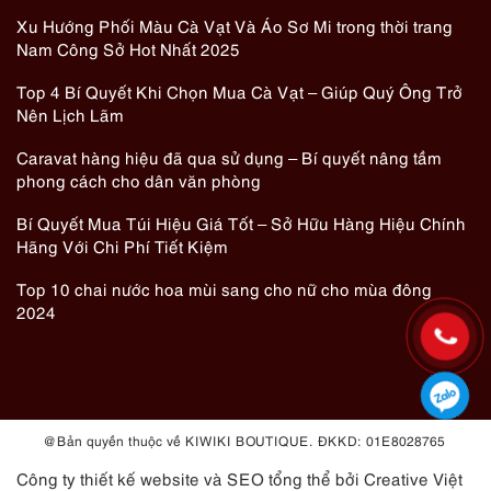
Xu Hướng Phối Màu Cà Vạt Và Áo Sơ Mi trong thời trang
Nam Công Sở Hot Nhất 2025
Top 4 Bí Quyết Khi Chọn Mua Cà Vạt – Giúp Quý Ông Trở
Nên Lịch Lãm
Caravat hàng hiệu đã qua sử dụng – Bí quyết nâng tầm
phong cách cho dân văn phòng
Bí Quyết Mua Túi Hiệu Giá Tốt – Sở Hữu Hàng Hiệu Chính
Hãng Với Chi Phí Tiết Kiệm
Top 10 chai nước hoa mùi sang cho nữ cho mùa đông
2024
@ Bản quyền thuộc về KIWIKI BOUTIQUE. ĐKKD: 01E8028765
Công ty thiết kế website
và
SEO tổng thể
bởi Creative Việt