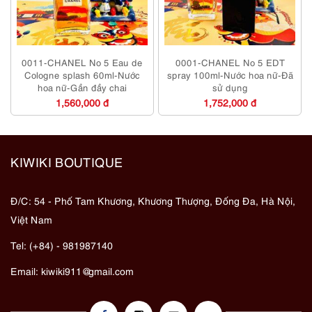
0011-CHANEL No 5 Eau de
0001-CHANEL No 5 EDT
Cologne splash 60ml-Nước
spray 100ml-Nước hoa nữ-Đã
hoa nữ-Gần đầy chai
sử dụng
1,560,000 đ
1,752,000 đ
KIWIKI BOUTIQUE
Đ/C: 54 - Phố Tam Khương, Khương Thượng, Đống Đa, Hà Nội,
Việt Nam
Tel: (+84) - 981987140
Email:
kiwiki911@gmail.com