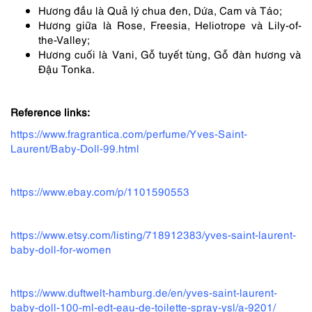
Hương đầu là Quả lý chua đen, Dứa, Cam và Táo;
Hương giữa là Rose, Freesia, Heliotrope và Lily-of-
the-Valley;
Hương cuối là Vani, Gỗ tuyết tùng, Gỗ đàn hương và
Đậu Tonka.
Reference links:
https://www.fragrantica.com/perfume/Yves-Saint-
Laurent/Baby-Doll-99.html
https://www.ebay.com/p/1101590553
https://www.etsy.com/listing/718912383/yves-saint-laurent-
baby-doll-for-women
https://www.duftwelt-hamburg.de/en/yves-saint-laurent-
baby-doll-100-ml-edt-eau-de-toilette-spray-ysl/a-9201/