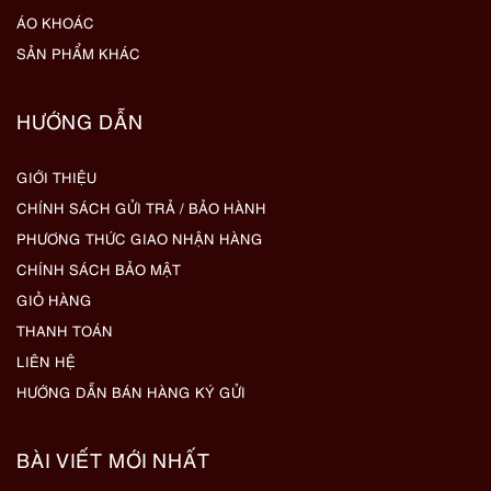
ÁO KHOÁC
SẢN PHẨM KHÁC
HƯỚNG DẪN
GIỚI THIỆU
CHÍNH SÁCH GỬI TRẢ / BẢO HÀNH
PHƯƠNG THỨC GIAO NHẬN HÀNG
CHÍNH SÁCH BẢO MẬT
GIỎ HÀNG
THANH TOÁN
LIÊN HỆ
HƯỚNG DẪN BÁN HÀNG KÝ GỬI
BÀI VIẾT MỚI NHẤT