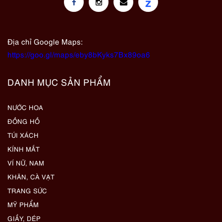
z
Địa chỉ Google Maps:
https://goo.gl/maps/eby8bKyks7Bx89oa6
DANH MỤC SẢN PHẨM
NƯỚC HOA
ĐỒNG HỒ
TÚI XÁCH
KÍNH MẮT
VÍ NỮ, NAM
KHĂN, CÀ VẠT
TRANG SỨC
MỸ PHẨM
GIẦY, DÉP