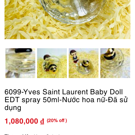
6099-Yves Saint Laurent Baby Doll
EDT spray 50ml-Nước hoa nữ-Đã sử
dụng
(20% off )
1,080,000
₫
Giá
Giá