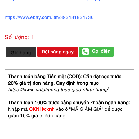
https://www.ebay.com/itm/393481834736
Số lượng: 1
6099-
Gọi điện
Đặt hàng ngay
Giỏ hàng
Yves
Saint
Laurent
Baby
Thanh toán bằng Tiền mặt (COD): Cần đặt cọc trước
Doll
20% giá trị đơn hàng,
Quy định trong mục
EDT
https://kiwiki.vn/phuong-thuc-giao-nhan-hang
/
spray
50ml-
Thanh toán 100% trước bằng chuyển khoản ngân hàng:
Nước
Nhập mã
CKNH/cknh
vào ô "MÃ GIẢM GIÁ" để được
hoa
giảm 10% giá trị đơn hàng
nữ-
Đã
sử