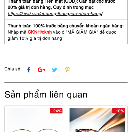
Mới/Chưa
Thanh toán bằng Tiền mặt (COD): Cần đặt cọc trước
sử
20% giá trị đơn hàng,
Quy định trong mục
dụng-
https://kiwiki.vn/phuong-thuc-giao-nhan-hang
/
6269-
05
Thanh toán 100% trước bằng chuyển khoản ngân hàng:
sunglasses
Nhập mã
CKNH/cknh
vào ô "MÃ GIẢM GIÁ" để được
số
giảm 10% giá trị đơn hàng
lượng
Chia sẻ:
Sản phẩm liên quan
- 24%
- 10%