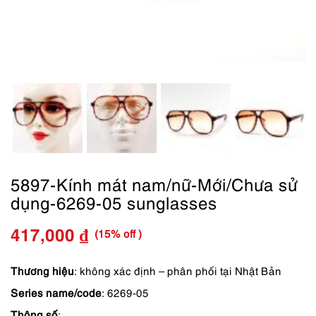
5897-Kính mát nam/nữ-Mới/Chưa sử
dụng-6269-05 sunglasses
(15% off )
417,000
₫
Giá
Giá
gốc
hiện
Thương hiệu
: không xác định – phân phối tại Nhật Bản
Series name/code
: 6269-05
là:
tại
Thông số
: