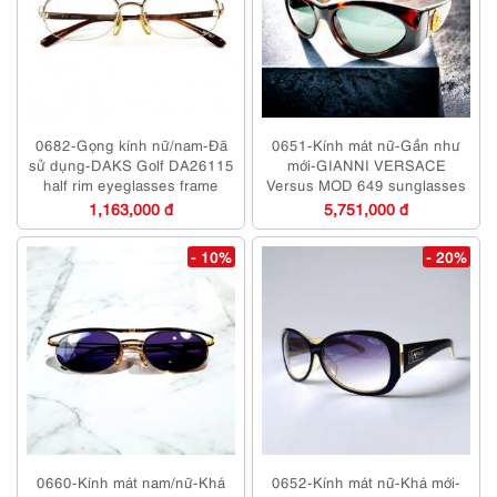
0682-Gọng kính nữ/nam-Đã
0651-Kính mát nữ-Gần như
sử dụng-DAKS Golf DA26115
mới-GIANNI VERSACE
half rim eyeglasses frame
Versus MOD 649 sunglasses
1,163,000 đ
5,751,000 đ
- 10%
- 20%
0660-Kính mát nam/nữ-Khá
0652-Kính mát nữ-Khá mới-