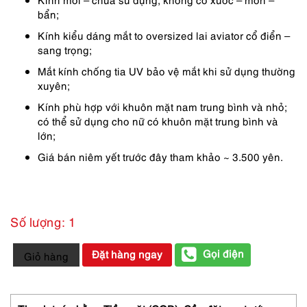
bẩn;
Kính kiểu dáng mắt to oversized lai aviator cổ điển –
sang trọng;
Mắt kính chống tia UV bảo vệ mắt khi sử dụng thường
xuyên;
Kính phù hợp với khuôn mặt nam trung bình và nhỏ;
có thể sử dụng cho nữ có khuôn mặt trung bình và
lớn;
Giá bán niêm yết trước đây tham khảo ~ 3.500 yên.
Số lượng: 1
5897-
Gọi điện
Đặt hàng ngay
Giỏ hàng
Kính
mát
nam/nữ-