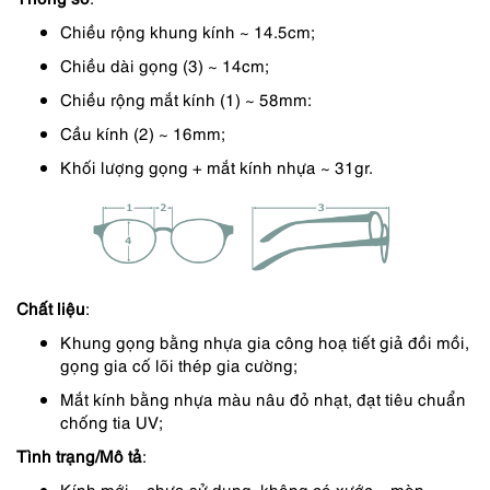
490,000 ₫.
là:
Chiều rộng khung kính ~ 14.5cm;
417,000 ₫.
Chiều dài gọng (3) ~ 14cm;
Chiều rộng mắt kính (1) ~ 58mm:
Cầu kính (2) ~ 16mm;
Khối lượng gọng + mắt kính nhựa ~ 31gr.
Chất liệu
:
Khung gọng bằng nhựa gia công hoạ tiết giả đồi mồi,
gọng gia cố lõi thép gia cường;
Mắt kính bằng nhựa màu nâu đỏ nhạt, đạt tiêu chuẩn
chống tia UV;
Tình trạng/Mô tả
:
Kính mới – chưa sử dụng, không có xước – mòn –