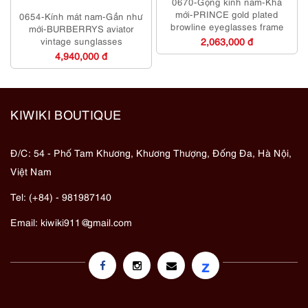
0670-Gọng kính nam-Khá
mới-PRINCE gold plated
0654-Kính mát nam-Gần như
browline eyeglasses frame
mới-BURBERRYS aviator
vintage sunglasses
2,063,000 đ
4,940,000 đ
KIWIKI BOUTIQUE
Đ/C: 54 - Phố Tam Khương, Khương Thượng, Đống Đa, Hà Nội,
Việt Nam
Tel: (+84) - 981987140
Email:
kiwiki911@gmail.com
z