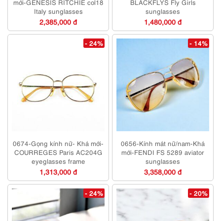
mới-GENESIS RITCHIE col18
BLACKFLYS Fly Girls
Italy sunglasses
sunglasses
2,385,000 đ
1,480,000 đ
- 24%
- 14%
0674-Gọng kính nữ- Khá mới-
0656-Kính mát nữ/nam-Khá
COURREGES Paris AC204G
mới-FENDI FS 5289 aviator
eyeglasses frame
sunglasses
1,313,000 đ
3,358,000 đ
- 24%
- 20%