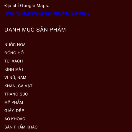
Địa chỉ Google Maps:
https://goo.gl/maps/eby8bKyks7Bx89oa6
DANH MỤC SẢN PHẨM
NƯỚC HOA
ĐỒNG HỒ
TÚI XÁCH
KÍNH MẮT
VÍ NỮ, NAM
KHĂN, CÀ VẠT
TRANG SỨC
MỸ PHẨM
GIẦY, DÉP
ÁO KHOÁC
SẢN PHẨM KHÁC