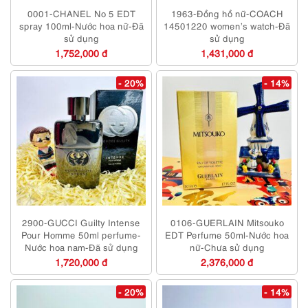
0001-CHANEL No 5 EDT
1963-Đồng hồ nữ-COACH
spray 100ml-Nước hoa nữ-Đã
14501220 women’s watch-Đã
sử dụng
sử dụng
1,752,000 đ
1,431,000 đ
- 20%
- 14%
2900-GUCCI Guilty Intense
0106-GUERLAIN Mitsouko
Pour Homme 50ml perfume-
EDT Perfume 50ml-Nước hoa
Nước hoa nam-Đã sử dụng
nữ-Chưa sử dụng
1,720,000 đ
2,376,000 đ
- 20%
- 14%