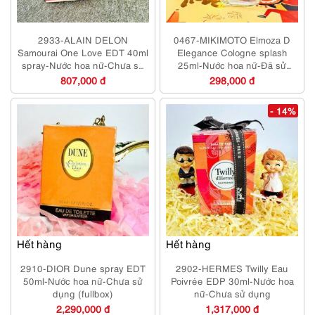
2933-ALAIN DELON
0467-MIKIMOTO Elmoza D
Samourai One Love EDT 40ml
Elegance Cologne splash
spray-Nước hoa nữ-Chưa sử
25ml-Nước hoa nữ-Đã sử
dụng
dụng
807,000 đ
298,000 đ
- 14%
Hết hàng
Hết hàng
2910-DIOR Dune spray EDT
2902-HERMES Twilly Eau
50ml-Nước hoa nữ-Chưa sử
Poivrée EDP 30ml-Nước hoa
dụng (fullbox)
nữ-Chưa sử dụng
2,290,000 đ
1,317,000 đ