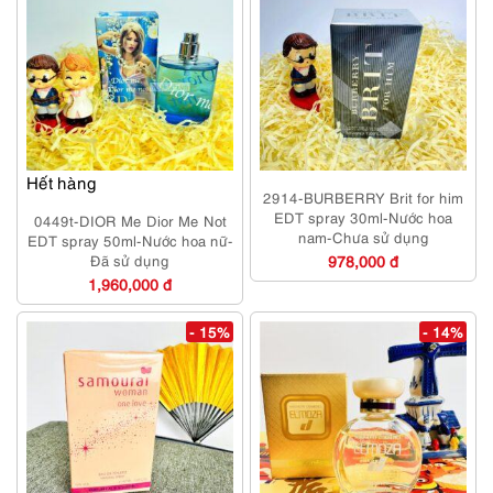
Hết hàng
2914-BURBERRY Brit for him
EDT spray 30ml-Nước hoa
0449t-DIOR Me Dior Me Not
nam-Chưa sử dụng
EDT spray 50ml-Nước hoa nữ-
Đã sử dụng
978,000 đ
1,960,000 đ
- 15%
- 14%