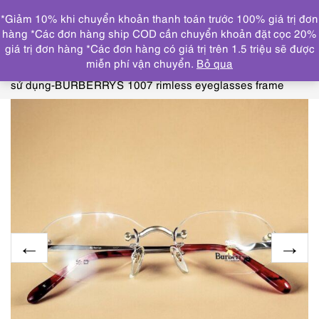
0
*Giảm 10% khi chuyển khoản thanh toán trước 100% giá trị đơn
DANH MỤC
hàng *Các đơn hàng ship COD cần chuyển khoản đặt cọc 20%
giá trị đơn hàng *Các đơn hàng có giá trị trên 1.5 triệu sẽ được
Trang chủ
THƯƠNG HIỆU NỔI
miễn phí vận chuyển.
Bỏ qua
BẬT
BURBERRY
5515-Gọng kính nữ/nam-Mới/Chưa
sử dụng-BURBERRYS 1007 rimless eyeglasses frame