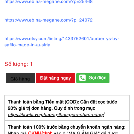
https://www.ebina-megane.com/?p=25468
https://www.ebina-megane.com/?p=24072
https://www.etsy.com/listing/1433752601/burberrys-by-
safilo-made-in-austria
Số lượng: 1
5515-
Gọi điện
Đặt hàng ngay
Giỏ hàng
Gọng
kính
nữ/nam-
Mới/Chưa
Thanh toán bằng Tiền mặt (COD): Cần đặt cọc trước
sử
20% giá trị đơn hàng,
Quy định trong mục
dụng-
https://kiwiki.vn/phuong-thuc-giao-nhan-hang
/
BURBERRYS
1007
Thanh toán 100% trước bằng chuyển khoản ngân hàng:
rimless
Nhập mã
CKNH/cknh
vào ô "MÃ GIẢM GIÁ" để được