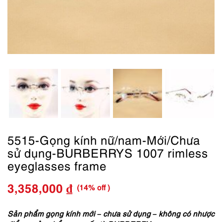
5515-Gọng kính nữ/nam-Mới/Chưa
sử dụng-BURBERRYS 1007 rimless
eyeglasses frame
(14% off )
3,358,000
₫
Giá
Giá
gốc
hiện
Sản phẩm gọng kính mới – chưa sử dụng – không có nhược