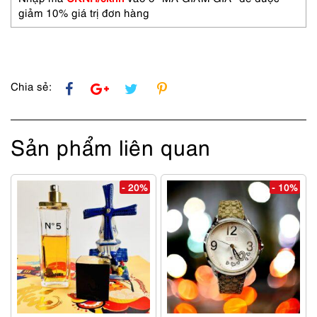
eyeglasses
giảm 10% giá trị đơn hàng
frame
số
lượng
Chia sẻ:
Sản phẩm liên quan
- 20%
- 10%