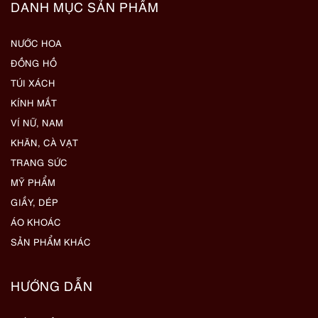
DANH MỤC SẢN PHẨM
NƯỚC HOA
ĐỒNG HỒ
TÚI XÁCH
KÍNH MẮT
VÍ NỮ, NAM
KHĂN, CÀ VẠT
TRANG SỨC
MỸ PHẨM
GIẦY, DÉP
ÁO KHOÁC
SẢN PHẨM KHÁC
HƯỚNG DẪN