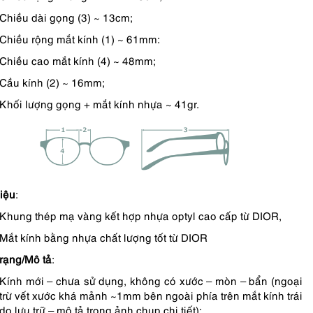
Chiều dài gọng (3) ~ 13cm;
Chiều rộng mắt kính (1) ~ 61mm:
Chiều cao mắt kính (4) ~ 48mm;
Cầu kính (2) ~ 16mm;
Khối lượng gọng + mắt kính nhựa ~ 41gr.
liệu
:
Khung thép mạ vàng kết hợp nhựa optyl cao cấp từ DIOR,
Mắt kính bằng nhựa chất lượng tốt từ DIOR
trạng/Mô tả
:
Kính mới – chưa sử dụng, không có xước – mòn – bẩn (ngoại
trừ vết xước khá mảnh ~1mm bên ngoài phía trên mắt kính trái
do lưu trữ – mô tả trong ảnh chụp chi tiết);