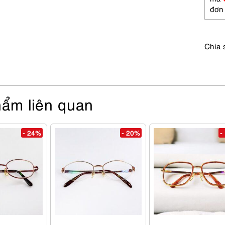
DIOR
đơn
2289
sungl
số
Chia 
lượng
ẩm liên quan
- 24%
- 20%
-