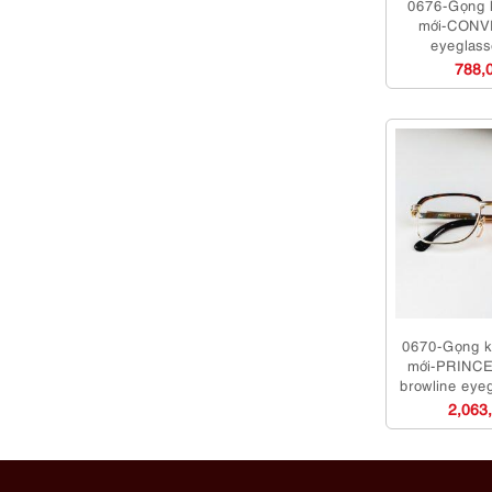
0676-Gọng 
mới-CONV
eyeglass
788,
0670-Gọng k
mới-PRINCE 
browline eye
2,063