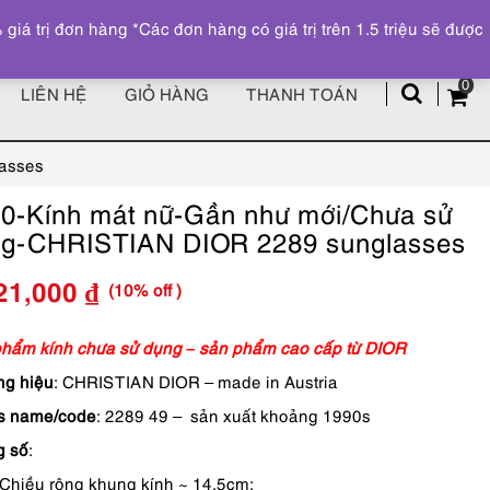
Đăng ký
Tài khoản
z
 trị đơn hàng *Các đơn hàng có giá trị trên 1.5 triệu sẽ được
0
LIÊN HỆ
GIỎ HÀNG
THANH TOÁN
asses
0-Kính mát nữ-Gần như mới/Chưa sử
g-CHRISTIAN DIOR 2289 sunglasses
(10% off )
21,000
₫
Giá
Giá
gốc
hiện
hẩm kính chưa sử dụng – sản phẩm cao cấp từ DIOR
g hiệu
: CHRISTIAN DIOR – made in Austria
là:
tại
s name/code
: 2289 49 – sản xuất khoảng 1990s
6,690,000 ₫.
là:
g số
:
6,021,000 ₫.
Chiều rộng khung kính ~ 14.5cm;