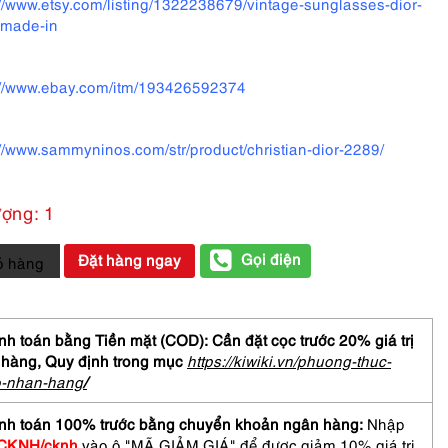
://www.etsy.com/listing/1322238679/vintage-sunglasses-dior-
-made-in
://www.ebay.com/itm/193426592374
://www.sammyninos.com/str/product/christian-dior-2289/
ượng: 1
Gọi điện
Đặt hàng ngay
ỏ hàng
h toán bằng Tiền mặt (COD): Cần đặt cọc trước 20% giá trị
 hàng,
Quy định trong mục
https://kiwiki.vn/phuong-thuc-
Chưa
o-nhan-hang
/
nh toán 100% trước bằng chuyển khoản ngân hàng:
Nhập
STIAN
CKNH/cknh
vào ô "MÃ GIẢM GIÁ" để được giảm 10% giá trị