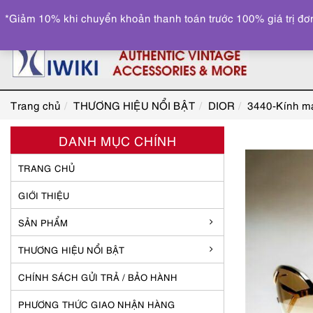
*Giảm 10% khi chuyển khoản thanh toán trước 100% giá trị đơn
Trang chủ
THƯƠNG HIỆU NỔI BẬT
DIOR
3440-Kính m
DANH MỤC CHÍNH
TRANG CHỦ
GIỚI THIỆU
SẢN PHẨM
THƯƠNG HIỆU NỔI BẬT
CHÍNH SÁCH GỬI TRẢ / BẢO HÀNH
PHƯƠNG THỨC GIAO NHẬN HÀNG