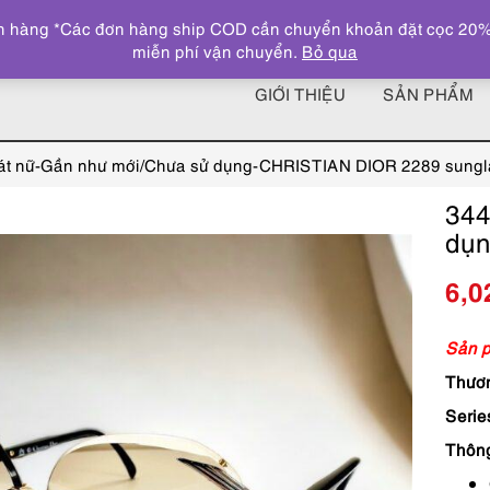
 hàng *Các đơn hàng ship COD cần chuyển khoản đặt cọc 20% giá
miễn phí vận chuyển.
Bỏ qua
GIỚI THIỆU
SẢN PHẨM
át nữ-Gần như mới/Chưa sử dụng-CHRISTIAN DIOR 2289 sungl
344
dụn
6,0
Sản p
Thươn
Serie
Thôn