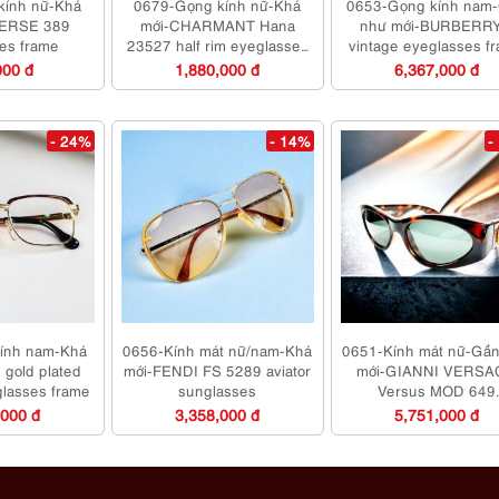
kính nữ-Khá
0679-Gọng kính nữ-Khá
0653-Gọng kính nam
ERSE 389
mới-CHARMANT Hana
như mới-BURBERR
es frame
23527 half rim eyeglasses
vintage eyeglasses f
frame
000 đ
1,880,000 đ
6,367,000 đ
- 24%
- 14%
-
ính nam-Khá
0656-Kính mát nữ/nam-Khá
0651-Kính mát nữ-Gầ
gold plated
mới-FENDI FS 5289 aviator
mới-GIANNI VERSA
glasses frame
sunglasses
Versus MOD 649
sunglasses
,000 đ
3,358,000 đ
5,751,000 đ