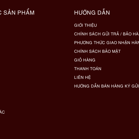
C SẢN PHẨM
HƯỚNG DẪN
GIỚI THIỆU
CHÍNH SÁCH GỬI TRẢ / BẢO H
PHƯƠNG THỨC GIAO NHẬN HÀ
CHÍNH SÁCH BẢO MẬT
GIỎ HÀNG
THANH TOÁN
LIÊN HỆ
HƯỚNG DẪN BÁN HÀNG KÝ GỬI
ÁC