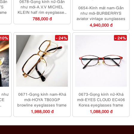
-Gần
0678-Gọng kính nữ-Gần
YS
như mới-A.V.V MICHEL
0654-Kính mát nam-Gần
rame
KLEIN half rim eyeglasses
như mới-BURBERRYS
frame
788,000 đ
aviator vintage sunglasses
4,940,000 đ
 10%
- 24%
- 24%
n như
0671-Gọng kính nam-Khá
0673-Gọng kính nữ-Khá
CE
mới-HOYA TB03GP
mới-EYES CLOUD EC406
browline eyeglasses frame
Korea eyeglasses frame
1,988,000 đ
1,088,000 đ