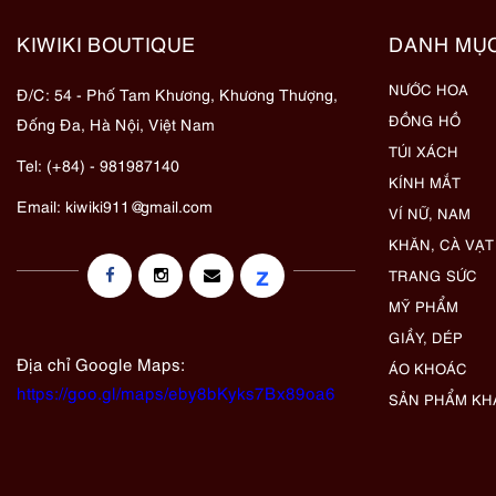
KIWIKI BOUTIQUE
DANH MỤ
NƯỚC HOA
Đ/C: 54 - Phố Tam Khương, Khương Thượng,
ĐỒNG HỒ
Đống Đa, Hà Nội, Việt Nam
TÚI XÁCH
Tel: (+84) - 981987140
KÍNH MẮT
Email:
kiwiki911@gmail.com
VÍ NỮ, NAM
KHĂN, CÀ VẠT
z
TRANG SỨC
MỸ PHẨM
GIẦY, DÉP
Địa chỉ Google Maps:
ÁO KHOÁC
https://goo.gl/maps/eby8bKyks7Bx89oa6
SẢN PHẨM KH