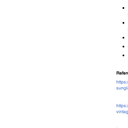
Refer
https
sungl
https
vinta