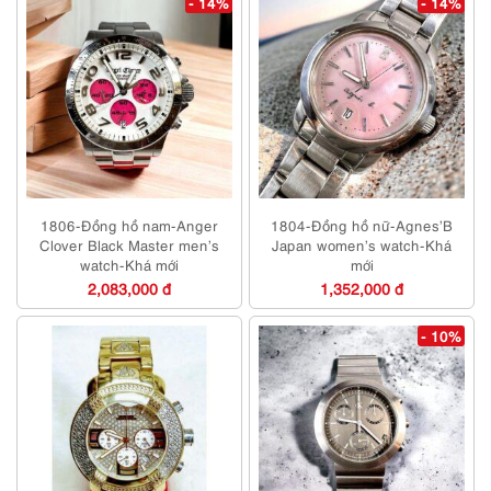
- 14%
- 14%
1806-Đồng hồ nam-Anger
1804-Đồng hồ nữ-Agnes’B
Clover Black Master men’s
Japan women’s watch-Khá
watch-Khá mới
mới
2,083,000 đ
1,352,000 đ
- 10%