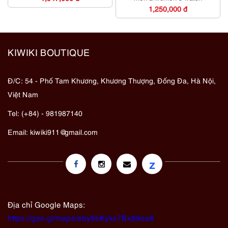
1,250,000 đ
KIWIKI BOUTIQUE
Đ/C: 54 - Phố Tam Khương, Khương Thượng, Đống Đa, Hà Nội,
Việt Nam
Tel: (+84) - 981987140
Email:
kiwiki911@gmail.com
z
Địa chỉ Google Maps:
https://goo.gl/maps/eby8bKyks7Bx89oa6