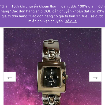
0
*Giảm 10% khi chuyển khoản thanh toán trước 100% giá trị đơn
DANH MỤC
hàng *Các đơn hàng ship COD cần chuyển khoản đặt cọc 20%
giá trị đơn hàng *Các đơn hàng có giá trị trên 1.5 triệu sẽ được
Trang chủ
ĐỒNG HỒ
2025-Đồng hồ nữ-HM women’s
miễn phí vận chuyển.
Bỏ qua
watch-Gần như mới