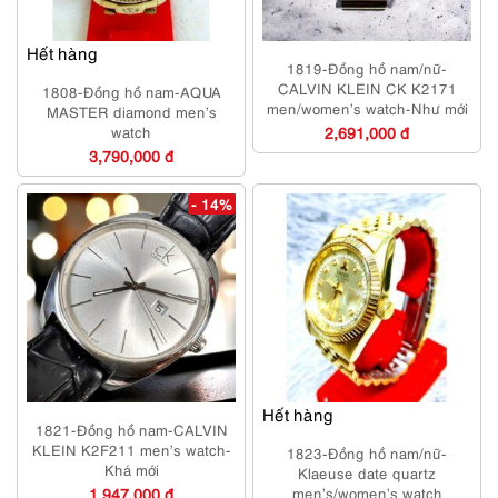
Hết hàng
1819-Đồng hồ nam/nữ-
CALVIN KLEIN CK K2171
1808-Đồng hồ nam-AQUA
men/women’s watch-Như mới
MASTER diamond men’s
watch
2,691,000 đ
3,790,000 đ
- 14%
Hết hàng
1821-Đồng hồ nam-CALVIN
KLEIN K2F211 men’s watch-
1823-Đồng hồ nam/nữ-
Khá mới
Klaeuse date quartz
1,947,000 đ
men’s/women’s watch