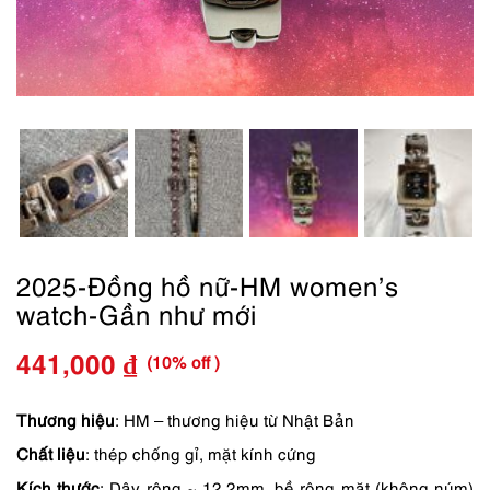
2025-Đồng hồ nữ-HM women’s
watch-Gần như mới
(10% off )
441,000
₫
Giá
Giá
gốc
hiện
Thương hiệu
: HM – thương hiệu từ Nhật Bản
Chất liệu
: thép chống gỉ, mặt kính cứng
là:
tại
Kích thước
: Dây rộng ~ 12.2mm, bề rộng mặt (không núm)