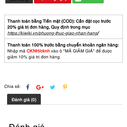
Đồng
hồ
nữ-
HM
Thanh toán bằng Tiền mặt (COD): Cần đặt cọc trước
women's
20% giá trị đơn hàng,
Quy định trong mục
watch-
https://kiwiki.vn/phuong-thuc-giao-nhan-hang
/
Gần
như
Thanh toán 100% trước bằng chuyển khoản ngân hàng:
mới
Nhập mã
CKNH/cknh
vào ô "MÃ GIẢM GIÁ" để được
số
giảm 10% giá trị đơn hàng
lượng
Chia sẻ:
Đánh giá (0)
Đánh giá