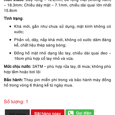
490,000 ₫.
là:
~ 18.3mm; Chiều dày mặt ~ 7.1mm, chiều dài quai lớn nhất
441,000 ₫.
15.8cm
Tình trạng
:
Khá mới, gần như chưa sử dụng, mặt kính không có
xước;
Phần vỏ, dây, nắp khá mới, không có xước dăm đáng
kể, chất liệu thép sáng bóng;
Đồng hồ mặt nhỏ dạng lắc tay, chiều dài quai đeo ~
16cm phù hợp cổ tay nhỏ và vừa.
Mức chịu nước
: 3ATM – phù hợp rửa tay, đi mưa; không phù
hợp tắm hoặc bơi lội
Bảo hành:
Thay pin miễn phí trong và bảo hành máy đồng
hồ trong vòng 6 tháng kể từ ngày mua.
Số lượng: 1
2025-
Gọi điện
Đặt hàng ngay
Giỏ hàng