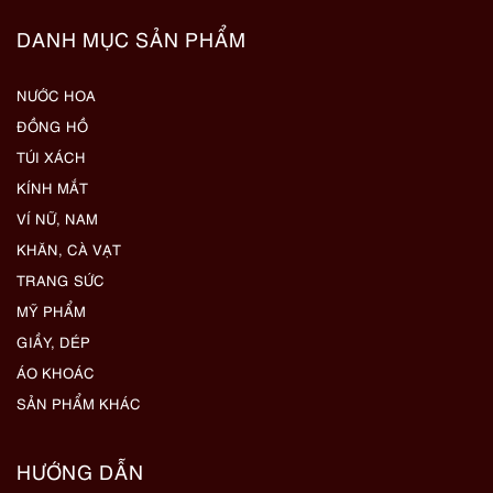
DANH MỤC SẢN PHẨM
NƯỚC HOA
ĐỒNG HỒ
TÚI XÁCH
KÍNH MẮT
VÍ NỮ, NAM
KHĂN, CÀ VẠT
TRANG SỨC
MỸ PHẨM
GIẦY, DÉP
ÁO KHOÁC
SẢN PHẨM KHÁC
HƯỚNG DẪN