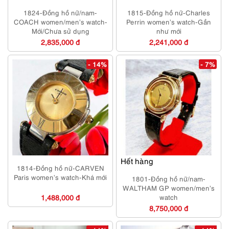
1824-Đồng hồ nữ/nam-
1815-Đồng hồ nữ-Charles
COACH women/men’s watch-
Perrin women’s watch-Gần
Mới/Chưa sử dụng
như mới
2,835,000 đ
2,241,000 đ
- 14%
- 7%
Hết hàng
1814-Đồng hồ nữ-CARVEN
Paris women’s watch-Khá mới
1801-Đồng hồ nữ/nam-
WALTHAM GP women/men’s
1,488,000 đ
watch
8,750,000 đ