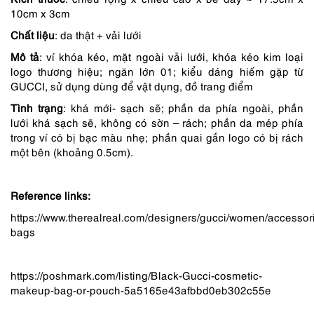
950,000 ₫.
là:
10cm x 3cm
713,000 ₫.
Chất liệu
: da thật + vải lưới
Mô tả
: ví khóa kéo, mặt ngoài vải lưới, khóa kéo kim loại
logo thương hiệu; ngăn lớn 01; kiểu dáng hiếm gặp từ
GUCCI, sử dụng dùng để vật dụng, đồ trang điểm
Tình trạng
: khá mới- sạch sẽ; phần da phía ngoài, phần
lưới khá sạch sẽ, không có sờn – rách; phần da mép phía
trong ví có bị bạc màu nhẹ; phần quai gắn logo có bị rách
một bên (khoảng 0.5cm).
Reference links:
https://www.therealreal.com/designers/gucci/women/accessor
bags
https://poshmark.com/listing/Black-Gucci-cosmetic-
makeup-bag-or-pouch-5a5165e43afbbd0eb302c55e