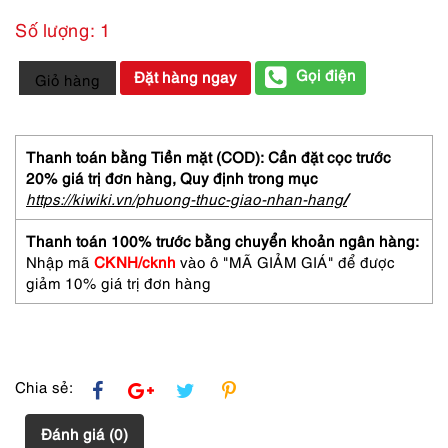
Số lượng: 1
1694-
Gọi điện
Đặt hàng ngay
Giỏ hàng
Ví
nữ-
GUCCI
cosmetic
Thanh toán bằng Tiền mặt (COD): Cần đặt cọc trước
wallet
20% giá trị đơn hàng,
Quy định trong mục
số
https://kiwiki.vn/phuong-thuc-giao-nhan-hang
/
lượng
Thanh toán 100% trước bằng chuyển khoản ngân hàng:
Nhập mã
CKNH/cknh
vào ô "MÃ GIẢM GIÁ" để được
giảm 10% giá trị đơn hàng
Chia sẻ:
Đánh giá (0)