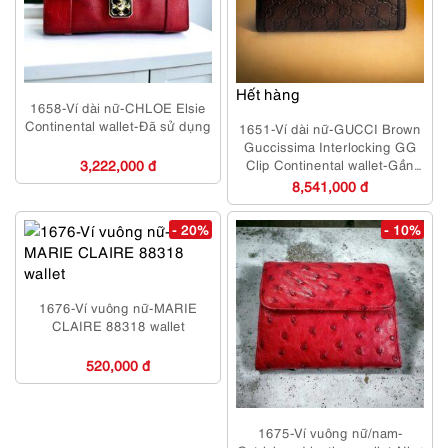
Hết hàng
1658-Ví dài nữ-CHLOE Elsie
Continental wallet-Đã sử dụng
1651-Ví dài nữ-GUCCI Brown
Guccissima Interlocking GG
3,222,000 đ
Clip Continental wallet-Gần
như mới
8,541,000 đ
- 20%
- 10%
1676-Ví vuông nữ-MARIE
CLAIRE 88318 wallet
520,000 đ
1675-Ví vuông nữ/nam-