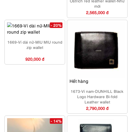
Ostrich red leather wallet-Như
mới
2,565,000 đ
- 20%
1669-Ví dài nữ-MIU MIU round
zip wallet
920,000 đ
Hết hàng
1673-Ví nam-DUNHILL Black
Logo Hardware Bi-fold
Leather wallet
2,790,000 đ
- 14%