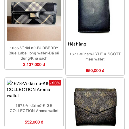
Hết hàng
1655-Ví dài nữ-BURBERRY
Blue Label long wallet-Đã sử
1677-Ví nam-LYLE & SCOTT
dụng/Khá sạch
men wallet
3,137,000 đ
650,000 đ
- 20%
1678-Ví dài nữ-KIGE
COLLECTION Aroma wallet
552,000 đ