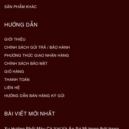
SẢN PHẨM KHÁC
HƯỚNG DẪN
GIỚI THIỆU
CHÍNH SÁCH GỬI TRẢ / BẢO HÀNH
PHƯƠNG THỨC GIAO NHẬN HÀNG
CHÍNH SÁCH BẢO MẬT
GIỎ HÀNG
THANH TOÁN
LIÊN HỆ
HƯỚNG DẪN BÁN HÀNG KÝ GỬI
BÀI VIẾT MỚI NHẤT
Xu Hướng Phối Màu Cà Vạt Và Áo Sơ Mi trong thời trang