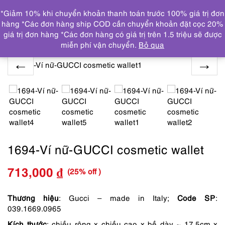
0
*Giảm 10% khi chuyển khoản thanh toán trước 100% giá trị đơn
DANH MỤC
hàng *Các đơn hàng ship COD cần chuyển khoản đặt cọc 20%
giá trị đơn hàng *Các đơn hàng có giá trị trên 1.5 triệu sẽ được
Trang chủ
THƯƠNG HIỆU NỔI BẬT
GUCCI
1694-Ví
miễn phí vận chuyển.
Bỏ qua
nữ-GUCCI cosmetic wallet
1694-Ví nữ-GUCCI cosmetic wallet
(25% off )
713,000
₫
Giá
Giá
gốc
hiện
Thương hiệu
: Gucci – made in Italy;
Code SP
:
039.1669.0965
là:
tại
Kích thước
: chiều rộng x chiều cao x bề dày ~ 17.5cm x